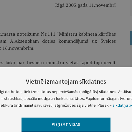
Rīgā 2003.gada 11.novembrī
2.marta noteikumu Nr.111 “Ministru kabineta kārtības
istram A.Aksenokam doties komandējumā uz Šveices
z 16.novembrim.
laikā par tieslietu ministra vietas izpildītāju iecelt
Vietnē izmantojam sīkdatnes
Ministru prezidents
E.Repše
tīgi darbotos, tiek izmantotas nepieciešamās (obligātās) sīkdatnes. Ar Jūsu 
– statistikas, sociālo mediju un funkcionalitātes. Papildinformācijai atveriet 
jebkurā brīdī mainīt savu izvēli, atgriežoties šajā vietnē. Plašāk –
sīkdatņu po
PIEŅEMT VISAS