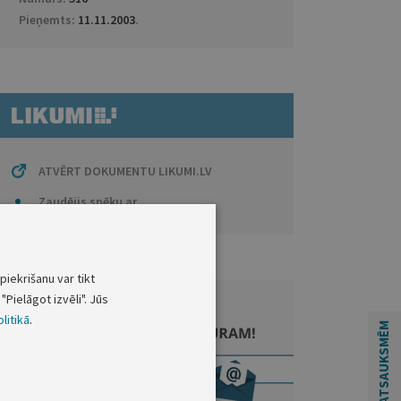
Pieņemts:
11.11.2003
.
ATVĒRT DOKUMENTU LIKUMI.LV
Zaudējis spēku ar
piekrišanu var tikt
"Pielāgot izvēli". Jūs
litikā
.
ATSAUKSMĒM