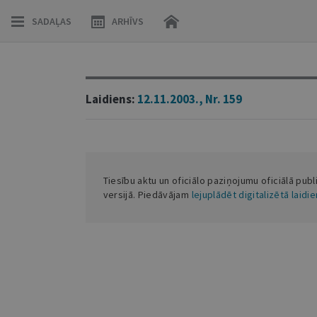
SADAĻAS
ARHĪVS
Laidiens:
12.11.2003., Nr. 159
Tiesību aktu un oficiālo paziņojumu oficiālā publ
versijā. Piedāvājam
lejuplādēt digitalizētā laidi