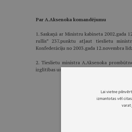
Par A.Aksenoka komandējumu
1. Saskaņā ar Ministru kabineta 2002.gada 1
rullis” 237.punktu atļaut tieslietu min
Konfederāciju no 2003.gada 12.novembra līd
2. Tieslietu ministra A.Aksenoka prombūtnes 
izglītības un zinātnes ministru K.Šadurski.
Lai vietne pilnvēr
izmantotas vēl citas 
varat 