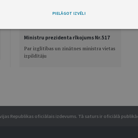
PIELĀGOT IZVĒLI
Nākamā
Ministru prezidenta rīkojums Nr.517
Par izglītības un zinātnes ministra vietas
izpildītāju
vijas Republikas oficiālais izdevums. Tā saturs ir oficiālā publikāc