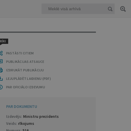
RĪKI
PASTĀSTI CITIEM
PUBLIKĀCIJAS ATSAUCE
IZDRUKĀT PUBLIKĀCIJU
LEJUPLĀDĒT LAIDIENU (PDF)
PAR OFICIĀLO IZDEVUMU
PAR DOKUMENTU
Izdevējs:
Ministru prezidents
Veids:
rīkojums
Numurs:
516