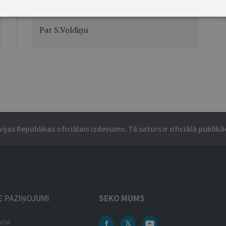
Ministru prezidenta rīkojums Nr.508
Par S.Voldiņu
vijas Republikas oficiālais izdevums. Tā saturs ir oficiālā publikāc
IE PAZIŅOJUMI
SEKO MUMS
ana