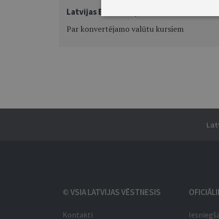
Latvijas Bankas ziņas
Par konvertējamo valūtu kursiem
Lat
© VSIA LATVIJAS VĒSTNESIS
OFICIĀL
Kontakti
Iesniegš