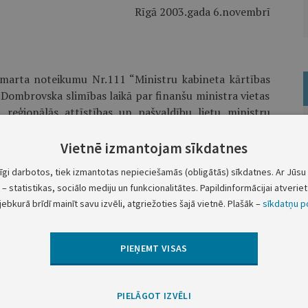
Rīgā 2003.gada 6.novembrī
.marta noteikumu Nr.111 “Ministru kabineta kārtības
.Dombrovska slimības laikā par finanšu ministra vietas
 reģionālās attīstības un pašvaldību lietu ministru
Vietnē izmantojam sīkdatnes
Ministru prezidents
E.Repše
tīgi darbotos, tiek izmantotas nepieciešamās (obligātās) sīkdatnes. Ar Jūsu 
– statistikas, sociālo mediju un funkcionalitātes. Papildinformācijai atveriet 
jebkurā brīdī mainīt savu izvēli, atgriežoties šajā vietnē. Plašāk –
sīkdatņu po
PIEŅEMT VISAS
Nākamā
PIELĀGOT IZVĒLI