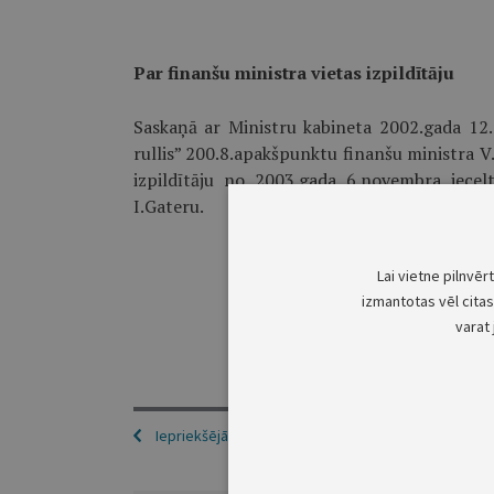
Par finanšu ministra vietas izpildītāju
Saskaņā ar Ministru kabineta 2002.gada 12
rullis” 200.8.apakšpunktu finanšu ministra V
izpildītāju no 2003.gada 6.novembra iecelt
I.Gateru.
Lai vietne pilnvēr
izmantotas vēl citas 
varat 
Iepriekšējā