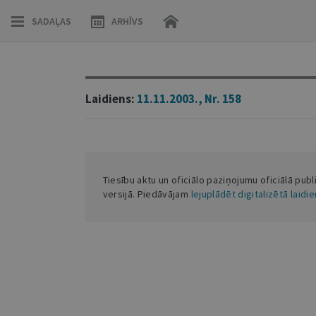
SADAĻAS
ARHĪVS
Laidiens:
11.11.2003., Nr. 158
Tiesību aktu un oficiālo paziņojumu oficiālā publ
versijā. Piedāvājam
lejuplādēt digitalizētā laidi