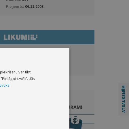
Pieņemts:
06.11.2003
.
ATVĒRT DOKUMENTU LIKUMI.LV
Zaudējis spēku ar
piekrišanu var tikt
"Pielāgot izvēli". Jūs
litikā
.
ATSAUKSMĒM