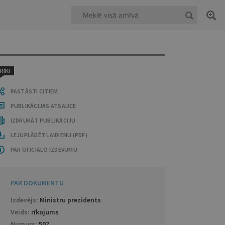
RĪKI
PASTĀSTI CITIEM
PUBLIKĀCIJAS ATSAUCE
IZDRUKĀT PUBLIKĀCIJU
LEJUPLĀDĒT LAIDIENU (PDF)
PAR OFICIĀLO IZDEVUMU
PAR DOKUMENTU
Izdevējs:
Ministru prezidents
Veids:
rīkojums
Numurs:
507