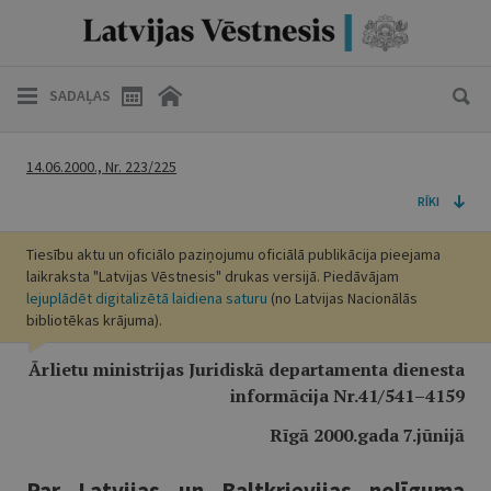
SADAĻAS
14.06.2000., Nr. 223/225
RĪKI
Tiesību aktu un oficiālo paziņojumu oficiālā publikācija pieejama
laikraksta "Latvijas Vēstnesis" drukas versijā. Piedāvājam
lejuplādēt digitalizētā laidiena saturu
(no Latvijas Nacionālās
bibliotēkas krājuma).
Ārlietu ministrijas Juridiskā departamenta dienesta
informācija Nr.41/541–4159
Rīgā 2000.gada 7.jūnijā
Par Latvijas un Baltkrievijas nolīguma