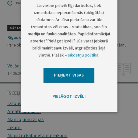
PAR OFICIĀLO IZDEVUMU
Lai vietne pilnvērtīgi darbotos, tiek
izmantotas nepieciešamās (obligātās)
sīkdatnes. Ar Jūsu piekrišanu var tikt
izmantotas vēl citas – statistikas, sociālo
NĀKAMAIS
mediju un funkcionalitātes. Papildinformācijai
Rīgas domes saistošie noteikumi Nr.76
atveriet "Pielāgot izvēli". Jūs varat jebkurā
Par Robežu ielas sarkano līniju korekcijas projekta apstiprināšanu
brīdī mainīt savu izvēli, atgriežoties šajā
vietnē. Plašāk –
sīkdatņu politikā
.
Vēl šajā numurā
14.06.2000., Nr. 223/225
PIEŅEMT VISAS
ĪSCEĻI
PIELĀGOT IZVĒLI
Izsoles
Amatu konkursi
Mantojumu ziņas
Likumi
Ministru kabineta noteikumi