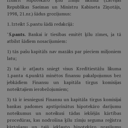
Izdarīt Hipotekāro ķīlu zīmju likumā (Latvijas
Republikas Saeimas un Ministru Kabineta Ziņotājs,
1998, 21.nr.) šādus grozījumus:
1. Izteikt 5.pantu šādā redakcijā:
"
5.pants.
Bankai ir tiesības emitēt ķīlu zīmes, ja tā
atbilst šādiem nosacījumiem:
1) tās pašu kapitāls nav mazāks par pieciem miljoniem
latu;
2) tai ir atļauts sniegt visus Kredītiestāžu likuma
1.panta 4.punktā minētos finansu pakalpojumus bez
jebkādiem Finansu un kapitāla tirgus komisijas
noteiktajiem ierobežojumiem;
3) tā ir iesniegusi Finansu un kapitāla tirgus komisijai
bankas padomes apstiprinātus hipotekāro darījumu
noteikumus un noteikusi tādas iekšējās kārtības
procedūras, kas nodrošina ķīlu zīmju seguma reģistra
kārtošanu un tajā iekļauto hipotekāro prasījumu