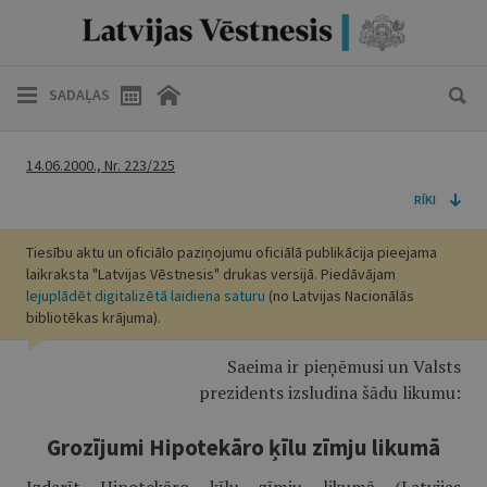
SADAĻAS
14.06.2000., Nr. 223/225
RĪKI
Tiesību aktu un oficiālo paziņojumu oficiālā publikācija pieejama
laikraksta "Latvijas Vēstnesis" drukas versijā. Piedāvājam
lejuplādēt digitalizētā laidiena saturu
(no Latvijas Nacionālās
bibliotēkas krājuma).
Saeima ir pieņēmusi un Valsts
prezidents izsludina šādu likumu:
Grozījumi Hipotekāro ķīlu zīmju likumā