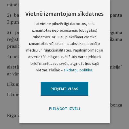
minētajiem nosacījumiem;
Vietnē izmantojam sīkdatnes
2) banka savā darbībā neievēro šā likuma 5.panta
3.punktā minētās iekšējās kārtības procedūras;
Lai vietne pilnvērtīgi darbotos, tiek
izmantotas nepieciešamās (obligātās)
3) pēc komisijas novērtējuma ķīlu zīmju seguma
sīkdatnes. Ar Jūsu piekrišanu var tikt
reģistrā iekļautais nodrošinājums neatbilst šā likuma
izmantotas vēl citas – statistikas, sociālo
prasībām;
mediju un funkcionalitātes. Papildinformācijai
4) netiek pildīti hipotekāro darījumu noteikumi.";
atveriet "Pielāgot izvēli". Jūs varat jebkurā
brīdī mainīt savu izvēli, atgriežoties šajā
aizstāt otrajā daļā vārdus "Vērtspapīru tirgus komisija"
vietnē. Plašāk –
sīkdatņu politikā
.
ar vārdiem "Finansu un kapitāla tirgus komisija".
Likums stājas spēkā 2001.gada 1.jūlijā.
PIEŅEMT VISAS
Likums Saeimā pieņemts 2000.gada 1.jūnijā.
Valsts prezidente V.Vīķe-Freiberga
PIELĀGOT IZVĒLI
Rīgā 2000.gada 14.jūnijā