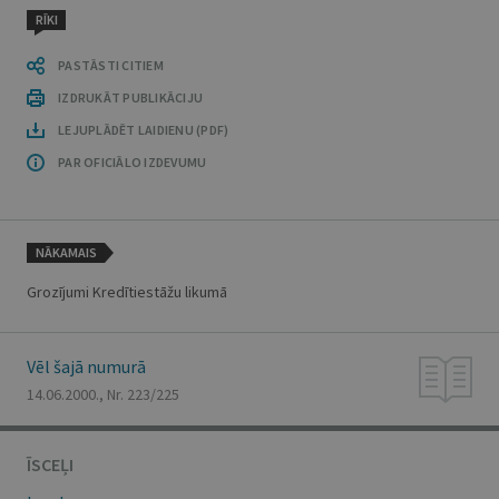
RĪKI
PASTĀSTI CITIEM
IZDRUKĀT PUBLIKĀCIJU
LEJUPLĀDĒT LAIDIENU (PDF)
PAR OFICIĀLO IZDEVUMU
NĀKAMAIS
Grozījumi Kredītiestāžu likumā
Vēl šajā numurā
14.06.2000., Nr. 223/225
ĪSCEĻI