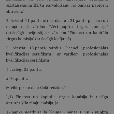
aizstājseguma šķirtu pārvaldīšanu no bankas pārējiem
aktīviem."
2. Aizstāt 11.panta otrajā daļā un 21.panta pirmajā un
otrajā daļā vārdus "Vērtspapīru tirgus komisija"
(attiecīgā locījumā) ar vārdiem "Finansu un kapitāla
tirgus komisija" (attiecīgā locījumā).
3. Aizstāt 15.pantā vārdus "licenci (profesionālās
kvalifikācijas sertifikātu)" ar vārdiem "profesionālās
kvalifikācijas sertifikātu".
4. Izslēgt 22.pantu.
5. 23.pantā:
izteikt pirmo daļu šādā redakcijā:
"(1) Finansu un kapitāla tirgus komisija ir tiesīga
apturēt ķīlu zīmju emisiju, ja:
1) banka neatbilst šā likuma 5.panta 1. un 2.punktā