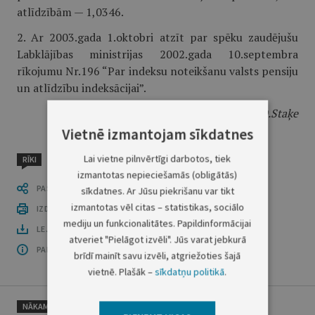
atlīdzībām — 1,0346.
2. Ar 2003.gada 1.oktobri atzīt par spēku zaudējušu
Labklājības ministrijas 2002.gada 10.septembra
rīkojumu Nr.196 “Par indeksu noteikšanu valsts pensiju
un atlīdzību indeksācijai”.
Labklājības ministre
D.Staķe
Vietnē izmantojam sīkdatnes
Lai vietne pilnvērtīgi darbotos, tiek
RĪKI
izmantotas nepieciešamās (obligātās)
PASTĀSTI CITIEM
sīkdatnes. Ar Jūsu piekrišanu var tikt
izmantotas vēl citas – statistikas, sociālo
IZDRUKĀT PUBLIKĀCIJU
mediju un funkcionalitātes. Papildinformācijai
LEJUPLĀDĒT LAIDIENU (PDF)
atveriet "Pielāgot izvēli". Jūs varat jebkurā
PAR OFICIĀLO IZDEVUMU
brīdī mainīt savu izvēli, atgriežoties šajā
vietnē. Plašāk –
sīkdatņu politikā
.
NĀKAMAIS