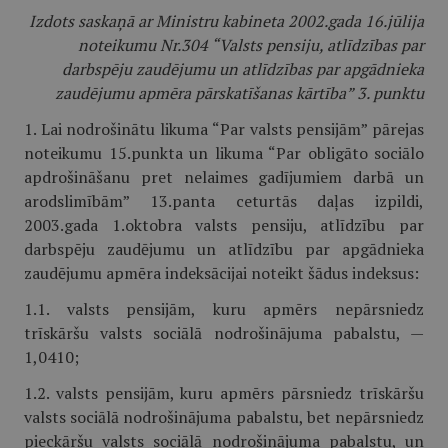
Izdots saskaņā ar Ministru kabineta 2002.gada 16.jūlija
noteikumu Nr.304 “Valsts pensiju, atlīdzības par
darbspēju zaudējumu un atlīdzības par apgādnieka
zaudējumu apmēra pārskatīšanas kārtība” 3. punktu
1. Lai nodrošinātu likuma “Par valsts pensijām” pārejas
noteikumu 15.punkta un likuma “Par obligāto sociālo
apdrošināšanu pret nelaimes gadījumiem darbā un
arodslimībām” 13.panta ceturtās daļas izpildi,
2003.gada 1.oktobra valsts pensiju, atlīdzību par
darbspēju zaudējumu un atlīdzību par apgādnieka
zaudējumu apmēra indeksācijai noteikt šādus indeksus:
1.1. valsts pensijām, kuru apmērs nepārsniedz
trīskāršu valsts sociālā nodrošinājuma pabalstu, —
1,0410;
1.2. valsts pensijām, kuru apmērs pārsniedz trīskāršu
valsts sociālā nodrošinājuma pabalstu, bet nepārsniedz
pieckāršu valsts sociālā nodrošinājuma pabalstu, un