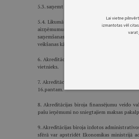
5.3. saņemt ziedojumus, dāvinājumus un ārval
Lai vietne pilnvēr
5.4. Likumā par budžetu un finanšu vadību 
izmantotas vēl citas 
aizņēmumus, uzņemties garantijas un slēg
varat 
saņemšanas minētajiem darījumiem sagatavo
veikšanas kārtība, jāsaskaņo ar ekonomikas m
6. Akreditācijas biroja darbību nodrošina bir
vietnieks.
7. Akreditācijas biroja mantas sastāvu un rī
16.pantam.
8. Akreditācijas biroja finansējumu veido 
pašu ieņēmumi no sniegtajiem maksas pakal
9. Akreditācijas biroja izdotos administratīv
sfērā var apstrīdēt Ekonomikas ministrijā a