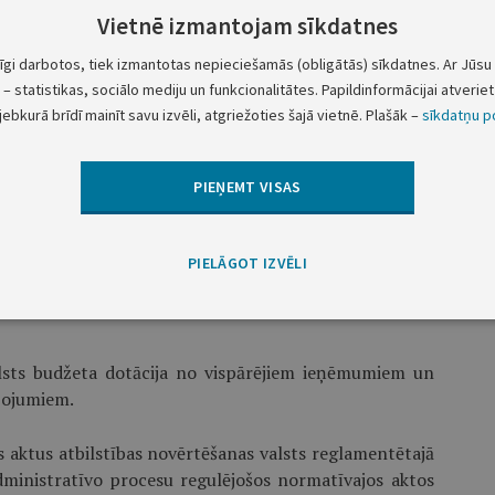
stu finansiālo palīdzību;
Vietnē izmantojam sīkdatnes
tīgi darbotos, tiek izmantotas nepieciešamās (obligātās) sīkdatnes. Ar Jūsu 
noteiktajā kārtībā ar finanšu ministra atļauju ņemt
– statistikas, sociālo mediju un funkcionalitātes. Papildinformācijai atveriet 
t līzinga līgumus. Pirms finanšu ministra atļaujas
jebkurā brīdī mainīt savu izvēli, atgriežoties šajā vietnē. Plašāk –
sīkdatņu po
tā dokumentācija, kurā norādīts darījuma apjoms un
inistru.
PIEŅEMT VISAS
oja direktors. Akreditācijas biroja direktoram var būt
PIELĀGOT IZVĒLI
cību ar to nosaka atbilstoši Publisko aģentūru likuma
valsts budžeta dotācija no vispārējiem ieņēmumiem un
pojumiem.
os aktus atbilstības novērtēšanas valsts reglamentētajā
dministratīvo procesu regulējošos normatīvajos aktos