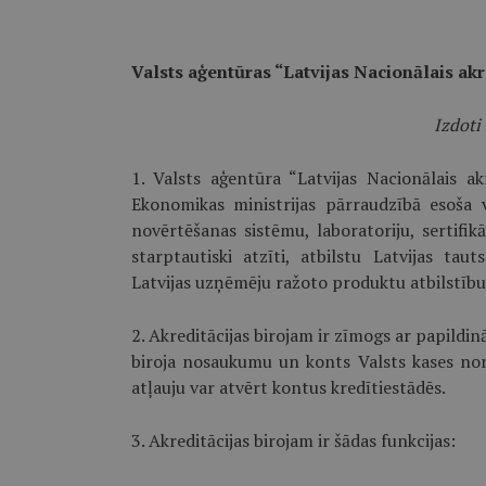
Valsts aģentūras “Latvijas Nacionālais akr
Izdoti
1. Valsts aģentūra “Latvijas Nacionālais akr
Ekonomikas ministrijas pārraudzībā esoša va
novērtēšanas sistēmu, laboratoriju, sertifikā
starptautiski atzīti, atbilstu Latvijas ta
Latvijas uzņēmēju ražoto produktu atbilstību
2. Akreditācijas birojam ir zīmogs ar papildin
biroja nosaukumu un konts Valsts kases norē
atļauju var atvērt kontus kredītiestādēs.
3. Akreditācijas birojam ir šādas funkcijas: