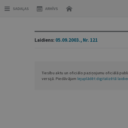
SADAĻAS
ARHĪVS
Laidiens:
05.09.2003., Nr. 121
Tiesību aktu un oficiālo paziņojumu oficiālā publ
versijā. Piedāvājam
lejuplādēt digitalizētā laidi