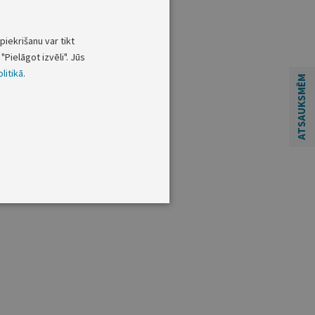
piekrišanu var tikt
"Pielāgot izvēli". Jūs
litikā
.
ATSAUKSMĒM