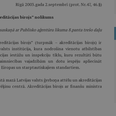
Rīgā 2003.gada 2.septembrī (prot. Nr.47, 46.§)
editācijas birojs” nolikums
 saskaņā ar Publisko aģentūru likuma 8.panta trešo daļu
editācijas birojs” (turpmāk – akreditācijas birojs) ir
lsts institūcija, kura nodrošina vienotu atbilstības
cijas iestāžu un inspekciju tīklu, kuru rezultāti būtu
utsaimniecības vajadzībām un dotu iespēju apliecināt
 Eiropas un starptautiskajiem standartiem.
ātā mazā Latvijas valsts ģerboņa attēlu un akreditācijas
ķinu centrā. Akreditācijas birojs ar finanšu ministra