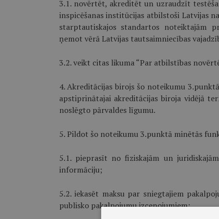
3.1. novērtēt, akreditēt un uzraudzīt testēša
inspicēšanas institūcijas atbilstoši Latvijas 
starptautiskajos standartos noteiktajām 
ņemot vērā Latvijas tautsaimniecības vajadzī
3.2. veikt citas likuma “Par atbilstības novēr
4. Akreditācijas birojs šo noteikumu 3.punktā
apstiprinātajai akreditācijas biroja vidējā t
noslēgto pārvaldes līgumu.
5. Pildot šo noteikumu 3.punktā minētās funkci
5.1. pieprasīt no fiziskajām un juridiska
informāciju;
5.2. iekasēt maksu par sniegtajiem pakalpo
publisko pakalpojumu izcenojumiem;