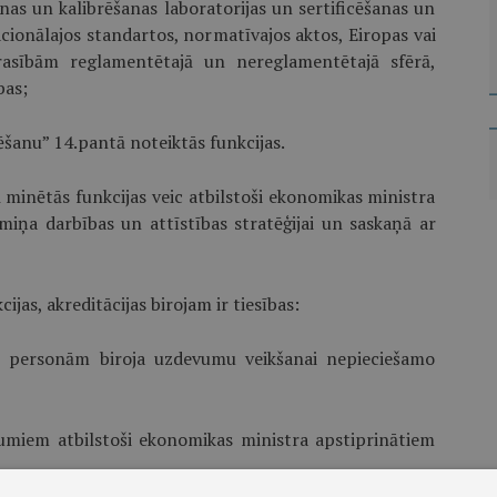
nas un kalibrēšanas laboratorijas un sertificēšanas un
nacionālajos standartos, normatīvajos aktos, Eiropas vai
prasībām reglamentētajā un nereglamentētajā sfērā,
bas;
tēšanu” 14.pantā noteiktās funkcijas.
 minētās funkcijas veic atbilstoši ekonomikas ministra
ermiņa darbības un attīstības stratēģijai un saskaņā ar
jas, akreditācijas birojam ir tiesības:
jām personām biroja uzdevumu veikšanai nepieciešamo
jumiem atbilstoši ekonomikas ministra apstiprinātiem