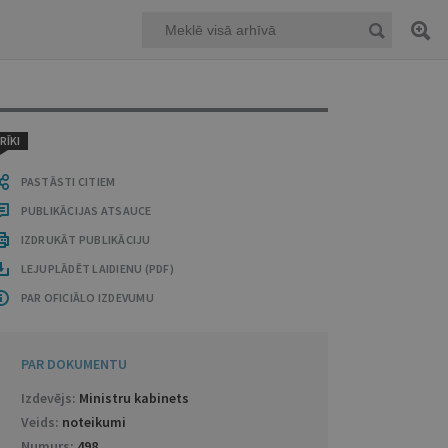
RĪKI
PASTĀSTI CITIEM
PUBLIKĀCIJAS ATSAUCE
IZDRUKĀT PUBLIKĀCIJU
LEJUPLĀDĒT LAIDIENU (PDF)
PAR OFICIĀLO IZDEVUMU
PAR DOKUMENTU
Izdevējs:
Ministru kabinets
Veids:
noteikumi
Numurs:
498