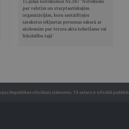
15.jūlija noteikumos Nr.387 "Noteikumi
par valstīm un starptautiskajām
organizācijām, kuru sastādītajos
sarakstos iekļautas personas sakarā ar
aizdomām par terora akta izdarīšanu vai
līdzdalību tajā"
vijas Republikas oficiālais izdevums. Tā saturs ir oficiālā publikāc