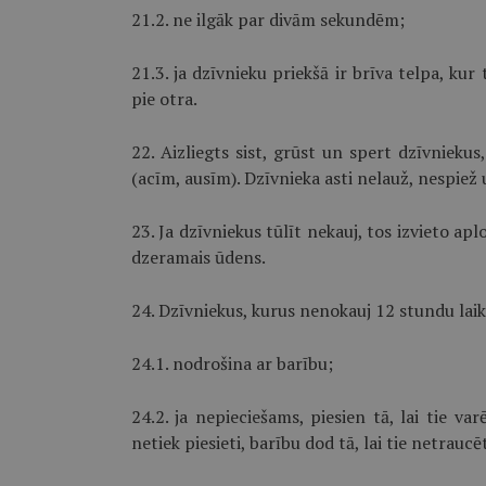
21.2. ne ilgāk par divām sekundēm;
21.3. ja dzīvnieku priekšā ir brīva telpa, kur 
pie otra.
22. Aizliegts sist, grūst un spert dzīvnieku
(acīm, ausīm). Dzīvnieka asti nelauž, nespiež 
23. Ja dzīvniekus tūlīt nekauj, tos izvieto ap
dzeramais ūdens.
24. Dzīvniekus, kurus nenokauj 12 stundu laik
24.1. nodrošina ar barību;
24.2. ja nepieciešams, piesien tā, lai tie va
netiek piesieti, barību dod tā, lai tie netraucē