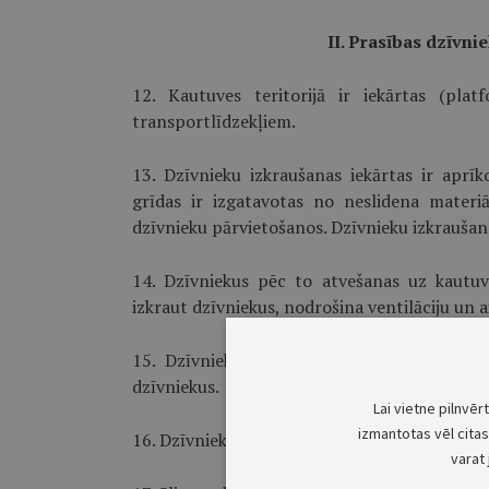
II. Prasības dzīvn
12. Kautuves teritorijā ir iekārtas (plat
transportlīdzekļiem.
13. Dzīvnieku izkraušanas iekārtas ir aprīk
grīdas ir izgatavotas no neslidena mater
dzīvnieku pārvietošanos. Dzīvnieku izkraušana
14. Dzīvniekus pēc to atvešanas uz kautuvi
izkraut dzīvniekus, nodrošina ventilāciju un 
15. Dzīvniekus tur šķirti pēc vecuma, su
dzīvniekus.
Lai vietne pilnvēr
izmantotas vēl citas 
16. Dzīvnieku veselības stāvokli un to turēša
varat 