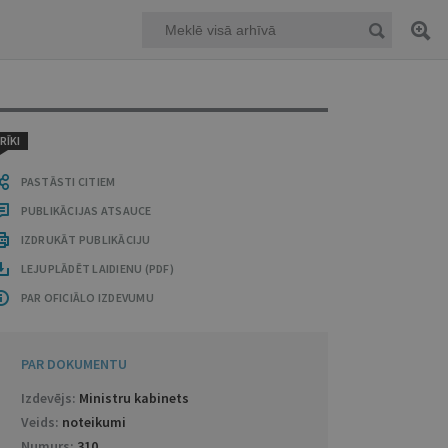
RĪKI
PASTĀSTI CITIEM
PUBLIKĀCIJAS ATSAUCE
IZDRUKĀT PUBLIKĀCIJU
LEJUPLĀDĒT LAIDIENU (PDF)
PAR OFICIĀLO IZDEVUMU
PAR DOKUMENTU
Izdevējs:
Ministru kabinets
Veids:
noteikumi
Numurs:
310