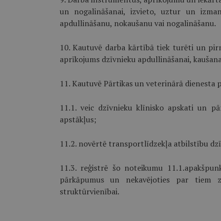
un nogalināšanai, izvieto, uztur un izma
apdullināšanu, nokaušanu vai nogalināšanu.
10. Kautuvē darba kārtībā tiek turēti un pi
aprīkojums dzīvnieku apdullināšanai, kaušana
11. Kautuvē Pārtikas un veterinārā dienesta p
11.1. veic dzīvnieku klīnisko apskati un p
apstākļus;
11.2. novērtē transportlīdzekļa atbilstību dz
11.3. reģistrē šo noteikumu 11.1.apakšpun
pārkāpumus un nekavējoties par tiem ziņ
struktūrvienībai.