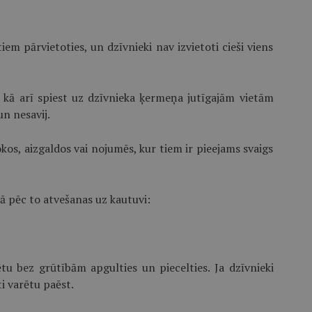
tiem pārvietoties, un dzīvnieki nav izvietoti cieši viens
s, kā arī spiest uz dzīvnieka ķermeņa jutīgajām vietām
un nesavij.
lokos, aizgaldos vai nojumēs, kur tiem ir pieejams svaigs
ā pēc to atvešanas uz kautuvi:
rētu bez grūtībām apgulties un piecelties. Ja dzīvnieki
ti varētu paēst.