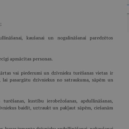
;
llināšanai, kaušanai un nogalināšanai paredzētos
iecīgi apmācītas personas.
kārtas vai piederumi un dzīvnieku turēšanas vietas ir
ā, lai pasargātu dzīvniekus no satraukuma, sāpēm un
 turēšanas, kustību ierobežošanas, apdullināšanas,
zīvniekus baidīt, uztraukt un pakļaut sāpēm, ciešanām
s, kuras izmanto dzīvnieku apdullināšanai, nokaušanai