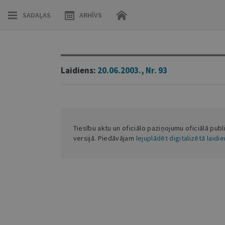
SADAĻAS
ARHĪVS
Laidiens:
20.06.2003., Nr. 93
Tiesību aktu un oficiālo paziņojumu oficiālā publ
versijā. Piedāvājam
lejuplādēt digitalizētā laidi