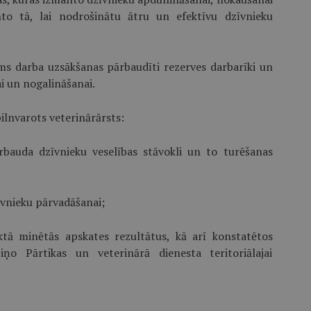
nto tā, lai nodrošinātu ātru un efektīvu dzīvnieku
rms darba uzsākšanas pārbaudīti rezerves darbarīki un
i un nogalināšanai.
ilnvarots veterinārārsts:
ārbauda dzīvnieku veselības stāvokli un to turēšanas
īvnieku pārvadāšanai;
ktā minētās apskates rezultātus, kā arī konstatētos
o Pārtikas un veterinārā dienesta teritoriālajai