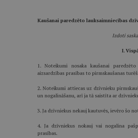
Kaušanai paredzēto lauksaimniecības dzīv
Izdoti sask
I. Visp
1. Noteikumi nosaka kaušanai paredzēto 
aizsardzības prasības to pirmskaušanas turēš
2. Noteikumi attiecas uz dzīvnieku pirmskau
un nogalināšanu, arī ja tā saistīta ar dzīvnie
3. Ja dzīvniekus nekauj kautuvēs, ievēro šo n
4. Ja dzīvniekus nokauj vai nogalina paš
prasības.