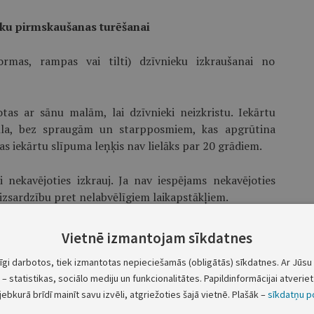
ieku pirmskaušanas turēšanai
formas, rampas vai tilti) dzīvnieku izkraušanai no
otas ar sānu malām, lai dzīvnieki neizkristu. Iekārtu
iāla, bez spraugām un starpposmiem, kas apgrūtina
s iekārtu slīpuma leņķis nav lielāks par 20 grādiem.
 nekavējoties izkrauj. Ja nav iespējams nekavējoties
aizsardzību pret nelabvēlīgiem laikapstākļiem.
gas, dzimuma un izcelsmes, kā arī nošķir agresīvos
Vietnē izmantojam sīkdatnes
tīgi darbotos, tiek izmantotas nepieciešamās (obligātās) sīkdatnes. Ar Jūsu 
– statistikas, sociālo mediju un funkcionalitātes. Papildinformācijai atveriet 
nas apstākļus pārbauda no rīta un vakarā.
jebkurā brīdī mainīt savu izvēli, atgriežoties šajā vietnē. Plašāk –
sīkdatņu po