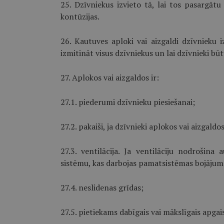
25. Dzīvniekus izvieto tā, lai tos pasargā
kontūzijas.
26. Kautuves aploki vai aizgaldi dzīvnieku i
izmitināt visus dzīvniekus un lai dzīvnieki bū
27. Aplokos vai aizgaldos ir:
27.1. piederumi dzīvnieku piesiešanai;
27.2. pakaiši, ja dzīvnieki aplokos vai aizgaldo
27.3. ventilācija. Ja ventilāciju nodrošina 
sistēmu, kas darbojas pamatsistēmas bojājuma
27.4. neslidenas grīdas;
27.5. pietiekams dabīgais vai mākslīgais apgai