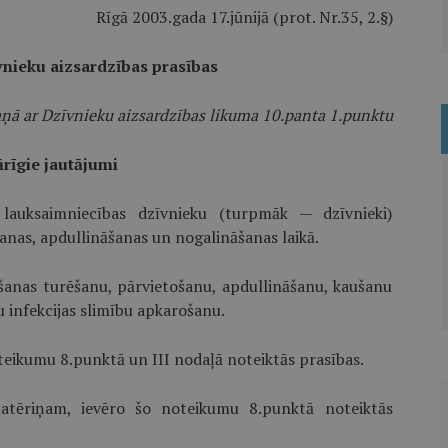
Rīgā 2003.gada 17.jūnijā (prot. Nr.35, 2.§)
nieku aizsardzības prasības
aņā ar Dzīvnieku aizsardzības likuma 10.panta 1.punktu
ārīgie jautājumi
lauksaimniecības dzīvnieku (turpmāk — dzīvnieki)
anas, apdullināšanas un nogalināšanas laikā.
šanas turēšanu, pārvietošanu, apdullināšanu, kaušanu
ku infekcijas slimību apkarošanu.
oteikumu 8.punktā un III nodaļā noteiktās prasības.
patēriņam, ievēro šo noteikumu 8.punktā noteiktās