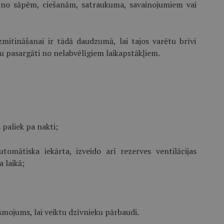
tu no sāpēm, ciešanām, satraukuma, savainojumiem vai
zmitināšanai ir tādā daudzumā, lai tajos varētu brīvi
tu pasargāti no nelabvēlīgiem laikapstākļiem.
s paliek pa nakti;
automātiska iekārta, izveido arī rezerves ventilācijas
 laikā;
smojums, lai veiktu dzīvnieku pārbaudi.