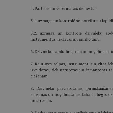
5. Pārtikas un veterinārais dienests:
5.1. uzrauga un kontrolē šo noteikumu izpildi
5.2. uzrauga un kontrolē dzīvnieku apdu
instrumentus, iekārtas un aprīkojumu.
6. Dzīvniekus apdullina, kauj un nogalina att
7. Kautuves telpas, instrumenti un citas ie
izveidotas, tiek uzturētas un izmantotas t
ciešanām.
8. Dzīvnieku pārvietošanas, pirmskaušanas
kaušanas un nogalināšanas laikā aizliegts d
un stresam.
9. Darba instrumentus, aprīkojumu un iekārta