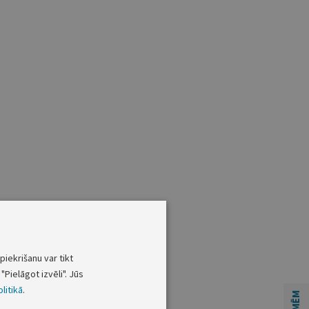
piekrišanu var tikt
"Pielāgot izvēli". Jūs
litikā
.