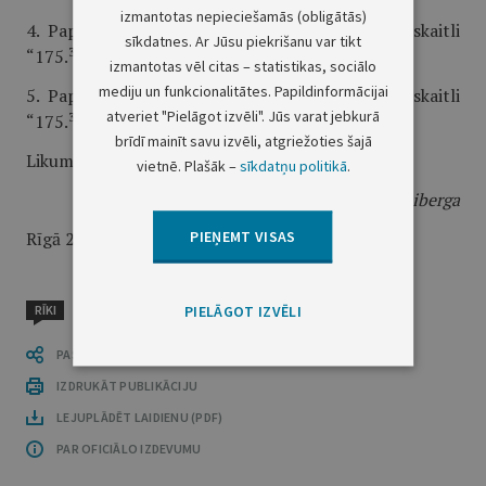
izmantotas nepieciešamās (obligātās)
2
4. Papildināt 213.pantu pēc skaitļa “175.
” ar skaitli
sīkdatnes. Ar Jūsu piekrišanu var tikt
3
1
“175.
” un pēc skaitļa “200.” — ar skaitli “200.
”.
izmantotas vēl citas – statistikas, sociālo
mediju un funkcionalitātes. Papildinformācijai
2
5. Papildināt 287.pantu pēc skaitļa “175.
” ar skaitli
atveriet "Pielāgot izvēli". Jūs varat jebkurā
3
1
“175.
” un pēc skaitļa “200.” — ar skaitli “200.
”.
brīdī mainīt savu izvēli, atgriežoties šajā
Likums Saeimā pieņemts 2003.gada 13.martā.
vietnē. Plašāk –
sīkdatņu politikā
.
Valsts prezidente
V.Vīķe-Freiberga
PIEŅEMT VISAS
Rīgā 2003.gada 1.aprīlī
PIELĀGOT IZVĒLI
RĪKI
PASTĀSTI CITIEM
IZDRUKĀT PUBLIKĀCIJU
LEJUPLĀDĒT LAIDIENU (PDF)
PAR OFICIĀLO IZDEVUMU