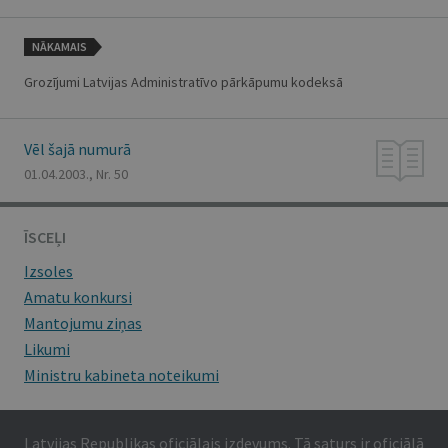
NĀKAMAIS
Grozījumi Latvijas Administratīvo pārkāpumu kodeksā
Vēl šajā numurā
01.04.2003., Nr. 50
ĪSCEĻI
Izsoles
Amatu konkursi
Mantojumu ziņas
Likumi
Ministru kabineta noteikumi
Latvijas Republikas oficiālais izdevums. Tā saturs ir oficiālā