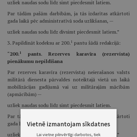
uzliek naudas sodu līdz simt piecdesmit latiem.
Par tādām pašām darbībām, ja tās izdarītas atkārtoti
gada laikā pēc administratīvā soda uzlikšanas, —
uzliek naudas sodu līdz divsimt piecdesmit latiem.”
1
3. Papildināt kodeksu ar 200.
pantu šādā redakcijā:
1
“
200.
pants. Rezerves karavīra (rezervista)
pienākumu nepildīšana
Par rezerves karavīra (rezervista) neierašanos valsts
militārā dienesta pārvaldes noteiktajā vietā un laikā
mobilizācijas gadījumā vai uz militārajām mācībām
(apmācībām) —
uzliek naudas sodu līdz simt piecdesmit latiem.
Par tādām pašām darbībām, ja tās izdarītas atkārtoti
Vietnē izmantojam sīkdatnes
gada laikā pēc administratīvā soda uzlikšanas, —
uzliek naudas sodu līdz divsimt piecdesmit latiem.”
Lai vietne pilnvērtīgi darbotos, tiek