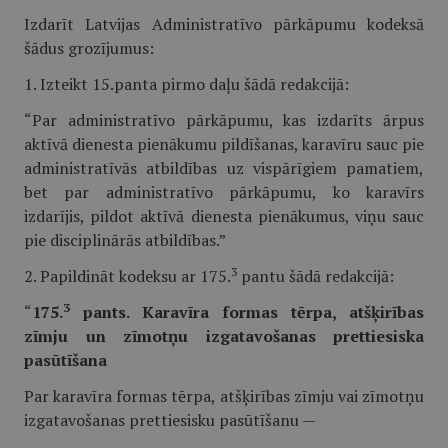
Izdarīt Latvijas Administratīvo pārkāpumu kodeksā
šādus grozījumus:
1. Izteikt 15.panta pirmo daļu šādā redakcijā:
“Par administratīvo pārkāpumu, kas izdarīts ārpus
aktīvā dienesta pienākumu pildīšanas, karavīru sauc pie
administratīvās atbildības uz vispārīgiem pamatiem,
bet par administratīvo pārkāpumu, ko karavīrs
izdarījis, pildot aktīvā dienesta pienākumus, viņu sauc
pie disciplinārās atbildības.”
3
2. Papildināt kodeksu ar 175.
pantu šādā redakcijā:
3
“
175.
pants. Karavīra formas tērpa, atšķirības
zīmju un zīmotņu izgatavošanas prettiesiska
pasūtīšana
Par karavīra formas tērpa, atšķirības zīmju vai zīmotņu
izgatavošanas prettiesisku pasūtīšanu —