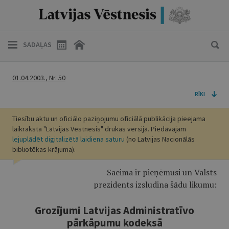
SADAĻAS
01.04.2003., Nr. 50
RĪKI
Tiesību aktu un oficiālo paziņojumu oficiālā publikācija pieejama
laikraksta "Latvijas Vēstnesis" drukas versijā. Piedāvājam
lejuplādēt digitalizētā laidiena saturu
(no Latvijas Nacionālās
bibliotēkas krājuma).
Saeima ir pieņēmusi un Valsts
prezidents izsludina šādu likumu:
Grozījumi Latvijas Administratīvo
pārkāpumu kodeksā