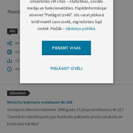
izmantotas vēl citas – statistikas, sociālo
mediju un funkcionalitātes. Papildinformācijai
Noteikumi stājas spēkā ar 2001.gada 19.aprīli.
atveriet "Pielāgot izvēli". Jūs varat jebkurā
brīdī mainīt savu izvēli, atgriežoties šajā
vietnē. Plašāk –
sīkdatņu politikā
.
RĪKI
PASTĀSTI CITIEM
PIEŅEMT VISAS
IZDRUKĀT PUBLIKĀCIJU
LEJUPLĀDĒT LAIDIENU (PDF)
PIELĀGOT IZVĒLI
PAR OFICIĀLO IZDEVUMU
NĀKAMAIS
Ministru kabineta noteikumi Nr.168
Grozījums Ministru kabineta 2000.gada 27.jūnija noteikumos Nr.217
"Sanitārās robežinspekcijas kontrolei pakļauto preču saraksts un
kontroles kārtība"