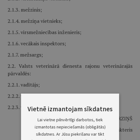
2.1.3. mežzinis;
2.1.4. mežziņa vietnieks;
2.1.5. virsmežniecības inženieris;
2.1.6. vecākais inspektors;
2.1.7. mežsargs;
2.2. Valsts veterinārā dienesta rajonu veterinārajās
pārvaldēs:
2.2.1. vadītājs;
2.2.2. vecākais inspektors;
2.2.3. vecākais eksperts.
Vietnē izmantojam sīkdatnes
Ministru prezidents A.BĒRZIŅŠ
Lai vietne pilnvērtīgi darbotos, tiek
izmantotas nepieciešamās (obligātās)
Zemkopības ministrs A.Slakteris
sīkdatnes. Ar Jūsu piekrišanu var tikt