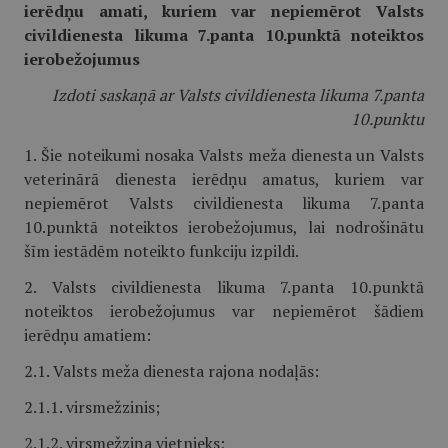
ierēdņu amati, kuriem var nepiemērot Valsts
civildienesta likuma 7.panta 10.punktā noteiktos
ierobežojumus
Izdoti saskaņā ar Valsts civildienesta likuma 7.panta
10.punktu
1. Šie noteikumi nosaka Valsts meža dienesta un Valsts
veterinārā dienesta ierēdņu amatus, kuriem var
nepiemērot Valsts civildienesta likuma 7.panta
10.punktā noteiktos ierobežojumus, lai nodrošinātu
šīm iestādēm noteikto funkciju izpildi.
2. Valsts civildienesta likuma 7.panta 10.punktā
noteiktos ierobežojumus var nepiemērot šādiem
ierēdņu amatiem:
2.1. Valsts meža dienesta rajona nodaļās:
2.1.1. virsmežzinis;
2.1.2. virsmežziņa vietnieks;