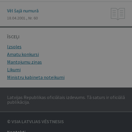
Vēl šajā numurā
18.04.2001., Nr. 60
ĪSCEĻI
Izsoles
Amatu konkursi
Mantojumu ziņas
Likumi
Ministru kabineta noteikumi
Latvijas Republikas oficiālais izdevums. Tā saturs ir oficiālā
publikācija.
© VSIA LATVIJAS VĒSTNESIS