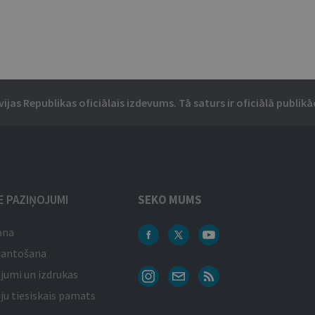
vijas Republikas oficiālais izdevums. Tā saturs ir oficiālā publikāc
IE PAZIŅOJUMI
SEKO MUMS
ana
mantošana
jumi un izdrukas
ju tiesiskais pamats