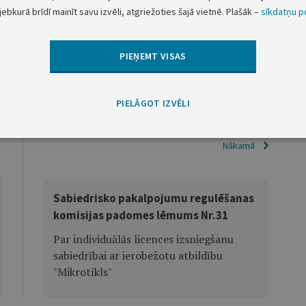
jebkurā brīdī mainīt savu izvēli, atgriežoties šajā vietnē. Plašāk –
sīkdatņu po
idzemes priekšpilsētas tiesā viena mēneša laikā no
PIEŅEMT VISAS
ulēšanas komisijas padomes priekšsēdētāja
I.Šteinbuka
PIELĀGOT IZVĒLI
Nākamā
Sabiedrisko pakalpojumu regulēšanas
komisijas padomes lēmums Nr.31
Par individuālās licences izsniegšanu
sabiedrībai ar ierobežotu atbildību
"Mikrotīkls"