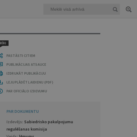
RĪKI
PASTĀSTI CITIEM
PUBLIKĀCIJAS ATSAUCE
IZDRUKĀT PUBLIKĀCIJU
LEJUPLĀDĒT LAIDIENU (PDF)
PAR OFICIĀLO IZDEVUMU
PAR DOKUMENTU
Izdevējs:
Sabiedrisko pakalpojumu
regulēšanas komisija
Veids:
lēmums