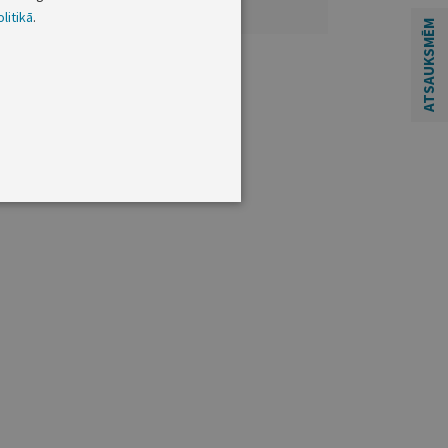
litikā
.
ATSAUKSMĒM