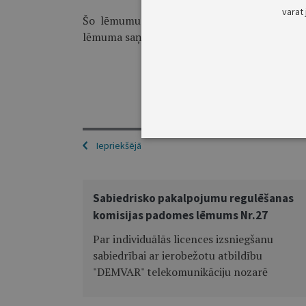
varat 
Šo lēmumu var pārsūdzēt Rīgas pilsētas V
lēmuma saņemšanas dienas.
Sabiedrisko pakalpojumu reg
Iepriekšējā
Sabiedrisko pakalpojumu regulēšanas
komisijas padomes lēmums Nr.27
Par individuālās licences izsniegšanu
sabiedrībai ar ierobežotu atbildību
"DEMVAR" telekomunikāciju nozarē