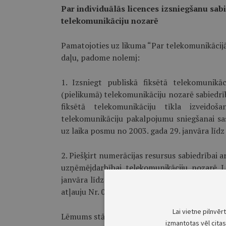
Par individuālās licences izsniegšanu sabi
telekomunikāciju nozarē
Pamatojoties uz likuma “Par telekomunikācijā
daļu, padome nolemj:
1. Izsniegt publiskā fiksētā telekomunikā
(pielikumā) telekomunikāciju nozarē sabiedrīb
fiksētā telekomunikāciju tīkla izveidoš
telekomunikāciju pakalpojumu sniegšanai sas
uz laika posmu no 2003. gada 29. janvāra līdz
2. Piešķirt numerācijas resursus sabiedrībai 
uzņēmējdarbībai telekomunikāciju nozarē L
janvāra līdz 2008. gada 28. janvārim. Izsni
atļauju Nr. 011”, kas ir licences Nr. T10056
Lai vietne pilnvēr
Lēmums stājas spēkā ar tā pieņemšanas brīdi
izmantotas vēl citas 