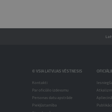
Lat
© VSIA LATVIJAS VĒSTNESIS
OFICIĀL
Kontakti
Iesniegš
Par oficiālo izdevumu
Atkaliz
Personas datu apstrāde
Apliecinā
Piekļūstamība
Publikāci