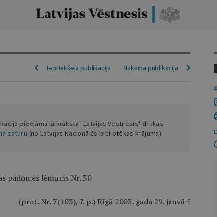
Iepriekšējā publikācija
Nākamā publikācija
ikācija pieejama laikraksta "Latvijas Vēstnesis" drukas
ena saturu
(no Latvijas Nacionālās bibliotēkas krājuma).
jas padomes lēmums Nr. 30
(prot. Nr. 7(103), 7. p.) Rīgā 2003. gada 29. janvārī