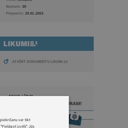
Numurs:
30
Pieņemts:
29.01.2003
.
ATVĒRT DOKUMENTU LIKUMI.LV
piekrišanu var tikt
"Pielāgot izvēli". Jūs