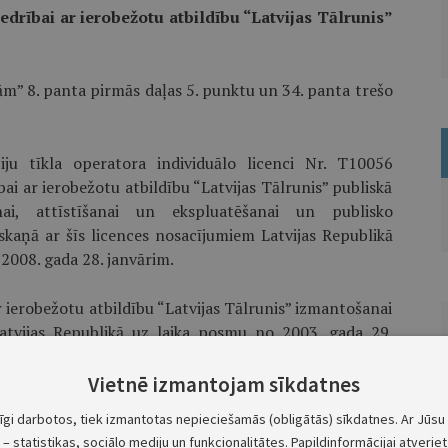
edrībai ar ierobežotu atbildību “Latvijas Tālrunis”
m” 8. panta pirmās daļas 5. punktu un 34. panta trešo
ciju tīkla operatora individuālo licenci Nr. T10056
ai ar ierobežotu atbildību “Latvijas Tālrunis” publiskā
anai, attīstīšanai un ekspluatēšanai un publisko
kaņā ar šīs licences nosacījumiem Latvijas Republikā
 2008. gada 28. janvārim.
ar ierobežotu atbildību “Latvijas Tālrunis” izmantošanai
atvijas Republikā uz laika posmu no 2003. gada 29.
egt “Numerācijas resursu izmantošanas uzņēmējdarbībai
 neatņemama sastāvdaļa — pielikums N1.
Vietnē izmantojam sīkdatnes
tīgi darbotos, tiek izmantotas nepieciešamās (obligātās) sīkdatnes. Ar Jūsu 
.
– statistikas, sociālo mediju un funkcionalitātes. Papildinformācijai atveriet 