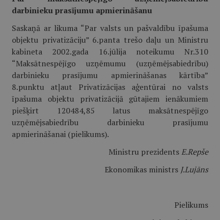
darbinieku prasījumu apmierināšanu
Saskaņā ar likuma “Par valsts un pašvaldību īpašuma
objektu privatizāciju” 6.panta trešo daļu un Ministru
kabineta 2002.gada 16.jūlija noteikumu Nr.310
“Maksātnespējīgo uzņēmumu (uzņēmējsabiedrību)
darbinieku prasījumu apmierināšanas kārtība”
8.punktu atļaut Privatizācijas aģentūrai no valsts
īpašuma objektu privatizācijā gūtajiem ienākumiem
piešķirt 120484,85 latus maksātnespējīgo
uzņēmējsabiedrību darbinieku prasījumu
apmierināšanai (pielikums).
Ministru prezidents
E.Repše
Ekonomikas ministrs
J.Lujāns
Pielikums