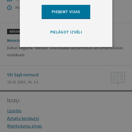
PAR OFICIĀLO IZDEVUMU
PIEŅEMT VISAS
NĀKAMAIS
PIELĀGOT IZVĒLI
Ministru kabineta noteikumi Nr.45
Dabas lieguma "Mežole" individuālie aizsardzības un izmantošanas
noteikumi
Vēl šajā numurā
28.01.2003., Nr. 14
ĪSCEĻI
Izsoles
Amatu konkursi
Mantojumu ziņas