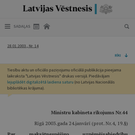
SADAĻAS
28.01.2003., Nr. 14
RĪKI
Tiesību aktu un oficiālo paziņojumu oficiālā publikācija pieejama
laikraksta "Latvijas Vēstnesis" drukas versijā. Piedāvājam
lejuplādēt digitalizētā laidiena saturu
(no Latvijas Nacionālās
bibliotēkas krājuma).
Ministru kabineta rīkojums Nr.44
Rīgā 2003.gada 24.janvārī (prot. Nr.4, 19.§)
Par maksātnespējīgo uzņēmējsabiedrību