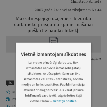
Ministru kabineta
2003.gada 24.janvāra rīkojumam Nr.44
Maksātnespējīgo uzņēmējsabiedrību
darbinieku prasījumu apmierināšanai
piešķirtie naudas līdzekļi
Vietnē izmantojam sīkdatnes
Ekonomikas ministrs
J.Lujāns
Lai vietne pilnvērtīgi darbotos, tiek
izmantotas nepieciešamās (obligātās)
sīkdatnes. Ar Jūsu piekrišanu var tikt
izmantotas vēl citas – statistikas, sociālo
RĪKI
mediju un funkcionalitātes. Papildinformācijai
atveriet "Pielāgot izvēli". Jūs varat jebkurā
PASTĀSTI CITIEM
brīdī mainīt savu izvēli, atgriežoties šajā
IZDRUKĀT PUBLIKĀCIJU
vietnē. Plašāk –
sīkdatņu politikā
.
LEJUPLĀDĒT LAIDIENU (PDF)