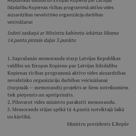
Republikas valdību un Eiropas Kopienu par Latvijas
līdzdalību Kopienas rīcības programmā aktīvo vides
aizsardzības nevalstisko organizāciju darbības
veicināšanai
Izdoti saskaņā ar Ministru kabineta iekārtas likuma
14.panta pirmās daļas 3.punktu
1. Saprašanās memoranda starp Latvijas Republikas
valdību un Eiropas Kopienu par Latvijas līdzdalību
Kopienas rīcības programmā aktīvo vides aizsardzības
nevalstisko organizāciju darbības veicināšanai
(turpmāk — memorands) projekts ar šiem noteikumiem
tiek pieņemts un apstiprināts.
2. Pilnvarot vides ministru parakstīt memorandu.
3. Memorands stājas spēkā tā 4.pantā noteiktajā laikā
un kārtībā.
Ministru prezidents E.Repše