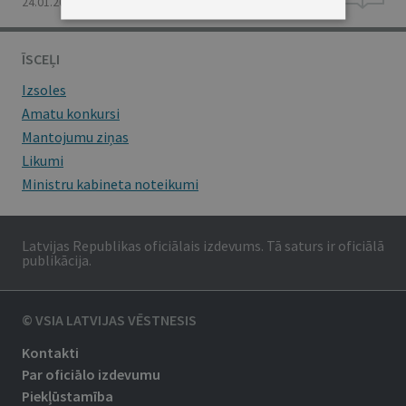
24.01.2003., Nr. 13
ĪSCEĻI
Izsoles
Amatu konkursi
Mantojumu ziņas
Likumi
Ministru kabineta noteikumi
Latvijas Republikas oficiālais izdevums. Tā saturs ir oficiālā
publikācija.
© VSIA LATVIJAS VĒSTNESIS
Kontakti
Par oficiālo izdevumu
Piekļūstamība