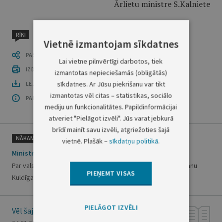
Ārlietu ministre S.Kalniete
RĪKI
Vietnē izmantojam sīkdatnes
PASTĀSTI CITIEM
Lai vietne pilnvērtīgi darbotos, tiek
IZDRUKĀT PUBLIKĀCIJU
izmantotas nepieciešamās (obligātās)
sīkdatnes. Ar Jūsu piekrišanu var tikt
LEJUPLĀDĒT LAIDIENU (PDF)
izmantotas vēl citas – statistikas, sociālo
PAR OFICIĀLO IZDEVUMU
mediju un funkcionalitātes. Papildinformācijai
atveriet "Pielāgot izvēli". Jūs varat jebkurā
brīdī mainīt savu izvēli, atgriežoties šajā
NĀKAMAIS
vietnē. Plašāk –
sīkdatņu politikā
.
Ministru kabineta rīkojums Nr.35
Par valsts nekustamās mantas Kuldīgā, Skolas ielā 4, nodošanu
PIEŅEMT VISAS
Kuldīgas rajona pašvaldības īpašumā
PIELĀGOT IZVĒLI
Vēl šajā numurā