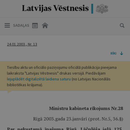
SADAĻAS
24.01.2003., Nr. 13
RĪKI
Tiesību aktu un oficiālo paziņojumu oficiālā publikācija pieejama
laikraksta "Latvijas Vēstnesis" drukas versijā. Piedāvājam
lejuplādēt digitalizētā laidiena saturu
(no Latvijas Nacionālās
bibliotēkas krājuma).
Ministru kabineta rīkojums Nr.28
Rīgā 2003.gada 23.janvārī (prot. Nr.5, 36.§)
Par nekustamā īpašuma Rīgā, Lāčplēša ielā 125,