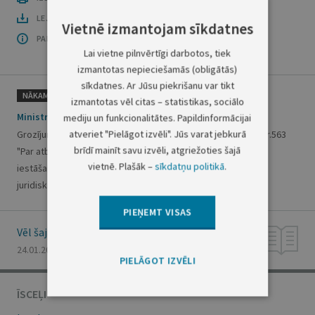
LEJUPLĀDĒT LAIDIENU (PDF)
Vietnē izmantojam sīkdatnes
PAR OFICIĀLO IZDEVUMU
Lai vietne pilnvērtīgi darbotos, tiek
izmantotas nepieciešamās (obligātās)
sīkdatnes. Ar Jūsu piekrišanu var tikt
NĀKAMAIS
izmantotas vēl citas – statistikas, sociālo
Ministru kabineta rīkojums Nr.29
mediju un funkcionalitātes. Papildinformācijai
atveriet "Pielāgot izvēli". Jūs varat jebkurā
Grozījums Ministru kabineta 2002.gada 9.oktobra rīkojumā Nr.563
brīdī mainīt savu izvēli, atgriežoties šajā
"Par atbildīgo amatpersonu norīkošanu Latvijas Republikas
vietnē. Plašāk –
sīkdatņu politikā
.
iestāšanās Eiropas Savienībā līguma projekta izstrādei un
juridiskās starpnozaru darba grupas izveidošanu"
PIEŅEMT VISAS
Vēl šajā numurā
24.01.2003., Nr. 13
PIELĀGOT IZVĒLI
ĪSCEĻI