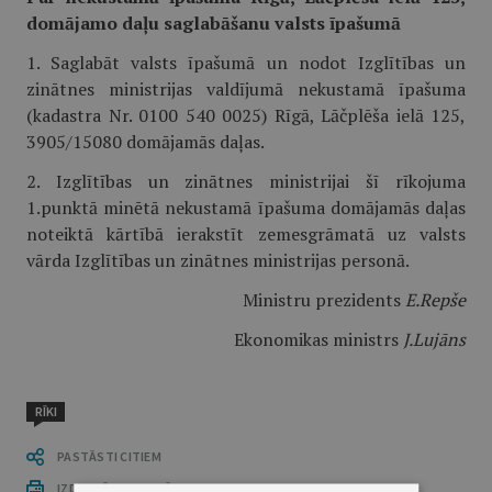
domājamo daļu saglabāšanu valsts īpašumā
1. Saglabāt valsts īpašumā un nodot Izglītības un
zinātnes ministrijas valdījumā nekustamā īpašuma
(kadastra Nr. 0100 540 0025) Rīgā, Lāčplēša ielā 125,
3905/15080 domājamās daļas.
2. Izglītības un zinātnes ministrijai šī rīkojuma
1.punktā minētā nekustamā īpašuma domājamās daļas
noteiktā kārtībā ierakstīt zemesgrāmatā uz valsts
vārda Izglītības un zinātnes ministrijas personā.
Ministru prezidents
E.Repše
Ekonomikas ministrs
J.Lujāns
RĪKI
PASTĀSTI CITIEM
IZDRUKĀT PUBLIKĀCIJU