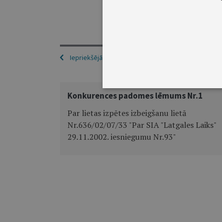
Sabiedrisko pakalpojumu reg
Iepriekšējā
Konkurences padomes lēmums Nr.1
Par lietas izpētes izbeigšanu lietā
Nr.636/02/07/33 "Par SIA "Latgales Laiks"
29.11.2002. iesniegumu Nr.93"