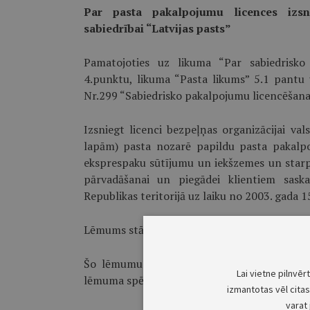
Par pasta pakalpojumu licences izsni
sabiedrībai “Latvijas pasts”
Pamatojoties uz likuma “Par sabiedrisko
4.punktu, likuma “Pasta likums” 5.1 pantu 
Nr.299 “Sabiedrisko pakalpojumu licencēšan
Izsniegt licenci bezpeļņas organizācijai vals
lapām) pasta nozarē papildu pasta pakalp
eksprespaku sūtījumu un iekšzemes un starp
pārvadāšanai un piegādei klientiem saska
Republikas teritorijā uz laiku no 2003. gada 1
Lēmums stājas spēkā ar tā pieņemšanas brīdi
Šo lēmumu var pārsūdzēt Rīgas pilsētas V
Lai vietne pilnvēr
lēmuma spēkā stāšanās brīža.
izmantotas vēl citas 
varat 