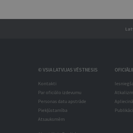
Lat
© VSIA LATVIJAS VĒSTNESIS
OFICIĀL
Kontakti
Iesniegš
Par oficiālo izdevumu
Atkaliz
Personas datu apstrāde
Apliecinā
Piekļūstamība
Publikāci
Atsauksmēm