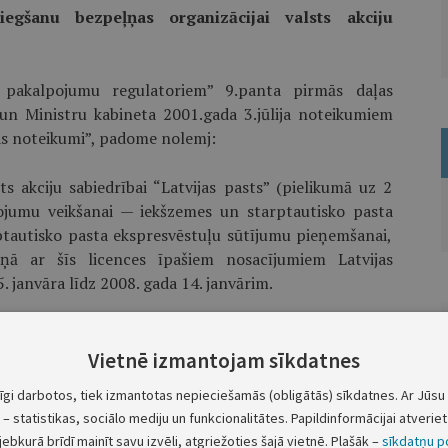
egšanu bezpeļņas organizācijai valsts akciju
 pakalpojumu regulatoriem” 9.panta pirmās daļas
un Ministru kabineta 2001.gada 3.jūlija noteikumiem
as noteikumi”, padome nolemj:
ts akciju sabiedrībai “Latvijas pasts” (pielikumā uz 2
ojumu veikšanai — iekšzemes un starptautisko pasta
tautisko pasta ekspresvēstuļu sūtījumu pieņemšanai,
ņā ar šīs licences īpašiem nosacījumiem Latvijas
5. janvāra līdz 2008. gada 14. janvārim.
.
Vietnē izmantojam sīkdatnes
idzemes priekšpilsētas tiesā viena mēneša laikā no
tīgi darbotos, tiek izmantotas nepieciešamās (obligātās) sīkdatnes. Ar Jūsu 
– statistikas, sociālo mediju un funkcionalitātes. Papildinformācijai atveriet 
jebkurā brīdī mainīt savu izvēli, atgriežoties šajā vietnē. Plašāk –
sīkdatņu po