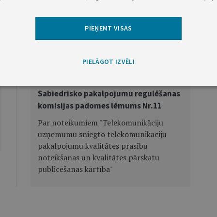
ulēšanas komisijas padomes priekšsēdētāja
I.Šteinbuka
PIEŅEMT VISAS
Nākamā
PIELĀGOT IZVĒLI
Sabiedrisko pakalpojumu regulēšanas
komisijas padomes lēmums Nr.11
Par noteikumiem "Telekomunikāciju
uzņēmumu sniegto telekomunikāciju
pakalpojumu kvalitātes prasību
noteikšanas un kvalitātes pārskatu
publicēšanas kārtība"