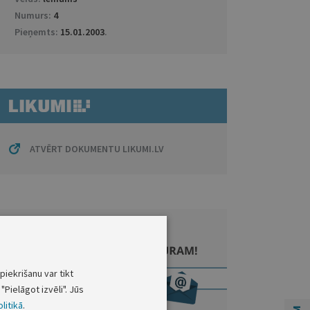
Numurs:
4
Pieņemts:
15.01.2003
.
ATVĒRT DOKUMENTU LIKUMI.LV
piekrišanu var tikt
"Pielāgot izvēli". Jūs
litikā
.