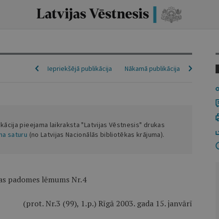
Iepriekšējā publikācija
Nākamā publikācija
ikācija pieejama laikraksta "Latvijas Vēstnesis" drukas
ena saturu
(no Latvijas Nacionālās bibliotēkas krājuma).
jas padomes lēmums Nr.4
(prot. Nr.3 (99), 1.p.) Rīgā 2003. gada 15. janvārī