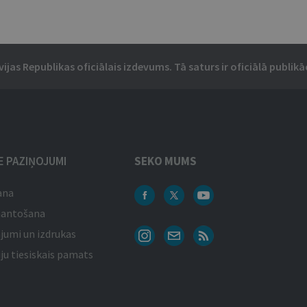
vijas Republikas oficiālais izdevums. Tā saturs ir oficiālā publikāc
IE PAZIŅOJUMI
SEKO MUMS
ana
mantošana
jumi un izdrukas
ju tiesiskais pamats