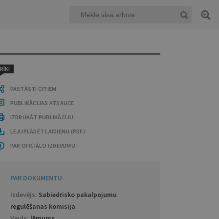
RĪKI
PASTĀSTI CITIEM
PUBLIKĀCIJAS ATSAUCE
IZDRUKĀT PUBLIKĀCIJU
LEJUPLĀDĒT LAIDIENU (PDF)
PAR OFICIĀLO IZDEVUMU
PAR DOKUMENTU
Izdevējs:
Sabiedrisko pakalpojumu
regulēšanas komisija
Veids:
lēmums