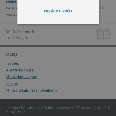
Ministru kabineta rīkojums Nr.13
Par A.Sarnoviča atbrīvošanu no Izglītības un zinātnes ministrijas
PIELĀGOT IZVĒLI
valsts sekretāra amata
Vēl šajā numurā
16.01.2003., Nr. 8
ĪSCEĻI
Izsoles
Amatu konkursi
Mantojumu ziņas
Likumi
Ministru kabineta noteikumi
Latvijas Republikas oficiālais izdevums. Tā saturs ir oficiālā
publikācija.