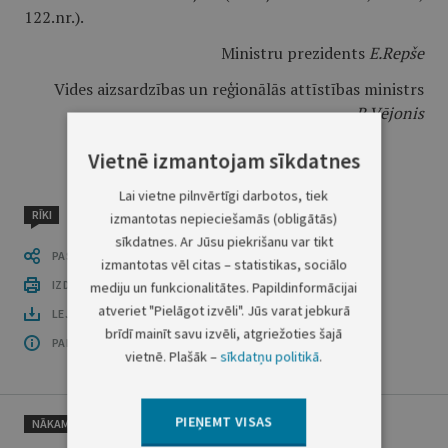
122.nr.).
Ministru prezidents
E.Repše
Vides aizsardzības un reģionālās attīstības ministrs
R.Vējonis
Vietnē izmantojam sīkdatnes
Lai vietne pilnvērtīgi darbotos, tiek
RĪKI
izmantotas nepieciešamās (obligātās)
sīkdatnes. Ar Jūsu piekrišanu var tikt
PASTĀSTI CITIEM
izmantotas vēl citas – statistikas, sociālo
IZDRUKĀT PUBLIKĀCIJU
mediju un funkcionalitātes. Papildinformācijai
atveriet "Pielāgot izvēli". Jūs varat jebkurā
LEJUPLĀDĒT LAIDIENU (PDF)
brīdī mainīt savu izvēli, atgriežoties šajā
PAR OFICIĀLO IZDEVUMU
vietnē. Plašāk –
sīkdatņu politikā
.
PIEŅEMT VISAS
NĀKAMAIS