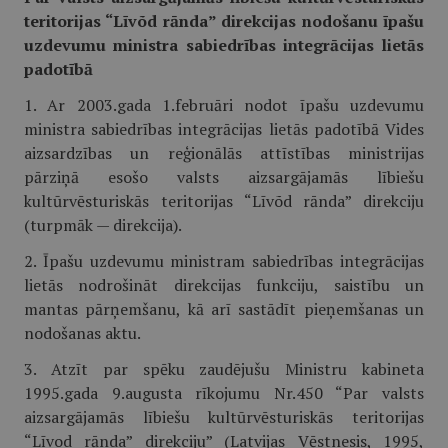
teritorijas “Līvõd rānda” direkcijas nodošanu īpašu
uzdevumu ministra sabiedrības integrācijas lietās
padotībā
1. Ar 2003.gada 1.februāri nodot īpašu uzdevumu
ministra sabiedrības integrācijas lietās padotībā Vides
aizsardzības un reģionālās attīstības ministrijas
pārziņā esošo valsts aizsargājamās lībiešu
kultūrvēsturiskās teritorijas “Līvõd rānda” direkciju
(turpmāk — direkcija).
2. Īpašu uzdevumu ministram sabiedrības integrācijas
lietās nodrošināt direkcijas funkciju, saistību un
mantas pārņemšanu, kā arī sastādīt pieņemšanas un
nodošanas aktu.
3. Atzīt par spēku zaudējušu Ministru kabineta
1995.gada 9.augusta rīkojumu Nr.450 “Par valsts
aizsargājamās lībiešu kultūrvēsturiskās teritorijas
“Līvod rānda” direkciju” (Latvijas Vēstnesis, 1995,