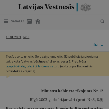
SADAĻAS
16.01.2003., Nr. 8
RĪKI
Tiesību aktu un oficiālo paziņojumu oficiālā publikācija pieejama
laikraksta "Latvijas Vēstnesis" drukas versijā. Piedāvājam
lejuplādēt digitalizētā laidiena saturu
(no Latvijas Nacionālās
bibliotēkas krājuma).
Ministru kabineta rīkojums Nr.12
Rīgā 2003.gada 14.janvārī (prot. Nr.3, 8.§)
Par valsts aizsargājamās lībiešu kultūrvēsturiskās