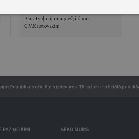
Ministru prezidenta rīkojums Nr.7
Par atvaļinājuma piešķiršanu
Ģ.V.Kristovskim
vijas Republikas oficiālais izdevums. Tā saturs ir oficiālā publikāc
IE PAZIŅOJUMI
SEKO MUMS