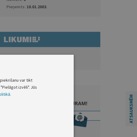
Pieņemts:
10.01.2003
.
ATVĒRT DOKUMENTU LIKUMI.LV
piekrišanu var tikt
"Pielāgot izvēli". Jūs
litikā
.
ATSAUKSMĒM