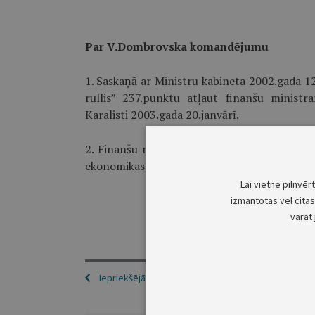
Par V.Dombrovska komandējumu
1. Saskaņā ar Ministru kabineta 2002.gada 1
rullis” 237.punktu atļaut finanšu minis
Karalisti 2003.gada 20.janvārī.
2. Finanšu ministra V.Dombrovska prombūtnes
ekonomikas ministru J.Lujānu.
Lai vietne pilnvēr
izmantotas vēl citas 
varat 
Iepriekšējā