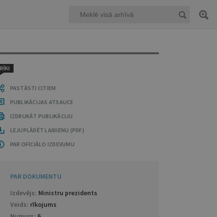
RĪKI
PASTĀSTI CITIEM
PUBLIKĀCIJAS ATSAUCE
IZDRUKĀT PUBLIKĀCIJU
LEJUPLĀDĒT LAIDIENU (PDF)
PAR OFICIĀLO IZDEVUMU
PAR DOKUMENTU
Izdevējs:
Ministru prezidents
Veids:
rīkojums
Numurs:
6