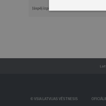
Jāspēj izpildīt prasības, ko uzliek NATO
Lat
© VSIA LATVIJAS VĒSTNESIS
OFICIĀL