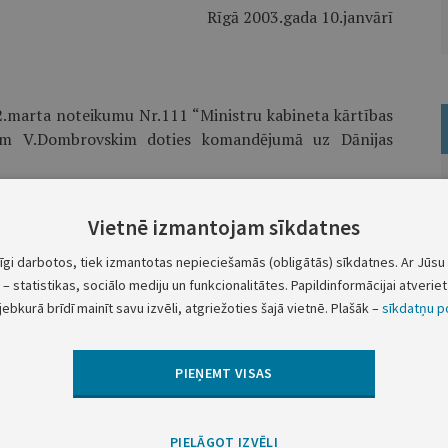
Rīgā 2003.gada 10.janvārī
2.marta noteikumu Nr.111 “Ministru kabineta kārtības
tram V.Dombrovskim doties komandējumā uz Dānijas
 laikā par finanšu ministra vietas izpildītāju iecelt
Vietnē izmantojam sīkdatnes
tīgi darbotos, tiek izmantotas nepieciešamās (obligātās) sīkdatnes. Ar Jūsu 
Ministru prezidents
E.Repše
– statistikas, sociālo mediju un funkcionalitātes. Papildinformācijai atveriet 
jebkurā brīdī mainīt savu izvēli, atgriežoties šajā vietnē. Plašāk –
sīkdatņu po
PIEŅEMT VISAS
Nākamā
PIELĀGOT IZVĒLI