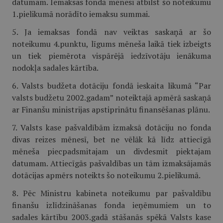
datumam. Iemaksas fondā mēnesī atbilst šo noteikumu
1.pielikumā norādīto iemaksu summai.
5. Ja iemaksas fondā nav veiktas saskaņā ar šo
noteikumu 4.punktu, līgums mēneša laikā tiek izbeigts
un tiek piemērota vispārējā iedzīvotāju ienākuma
nodokļa sadales kārtība.
6. Valsts budžeta dotāciju fondā ieskaita likumā “Par
valsts budžetu 2002.gadam” noteiktajā apmērā saskaņā
ar Finanšu ministrijas apstiprinātu finansēšanas plānu.
7. Valsts kase pašvaldībām izmaksā dotāciju no fonda
divas reizes mēnesī, bet ne vēlāk kā līdz attiecīgā
mēneša piecpadsmitajam un divdesmit piektajam
datumam. Attiecīgās pašvaldības un tām izmaksājamās
dotācijas apmērs noteikts šo noteikumu 2.pielikumā.
8. Pēc Ministru kabineta noteikumu par pašvaldību
finanšu izlīdzināšanas fonda ieņēmumiem un to
sadales kārtību 2003.gadā stāšanās spēkā Valsts kase