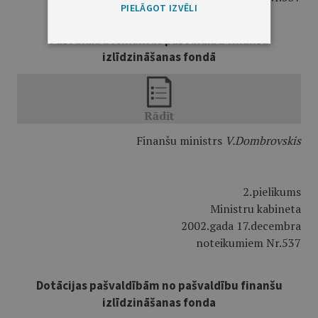
PIELĀGOT IZVĒLI
Pašvaldību iemaksas pašvaldību finanšu
izlīdzināšanas fondā
Finanšu ministrs
V.Dombrovskis
2.pielikums
Ministru kabineta
2002.gada 17.decembra
noteikumiem Nr.537
Dotācijas pašvaldībām no pašvaldību finanšu
izlīdzināšanas fonda