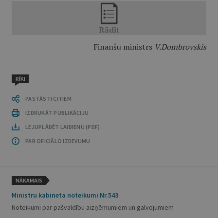
Finanšu ministrs
V.Dombrovskis
RĪKI
PASTĀSTI CITIEM
IZDRUKĀT PUBLIKĀCIJU
LEJUPLĀDĒT LAIDIENU (PDF)
PAR OFICIĀLO IZDEVUMU
NĀKAMAIS
Ministru kabineta noteikumi Nr.543
Noteikumi par pašvaldību aizņēmumiem un galvojumiem