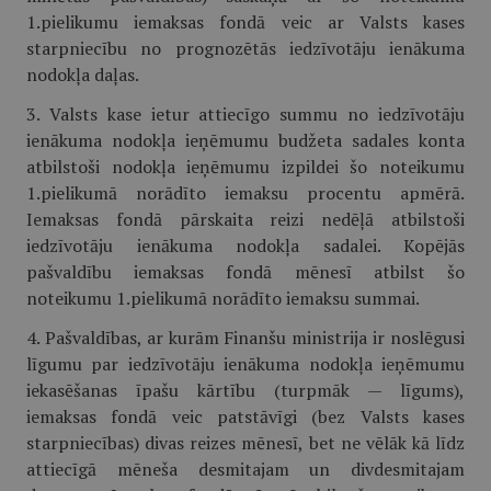
1.pielikumu iemaksas fondā veic ar Valsts kases
starpniecību no prognozētās iedzīvotāju ienākuma
nodokļa daļas.
3. Valsts kase ietur attiecīgo summu no iedzīvotāju
ienākuma nodokļa ieņēmumu budžeta sadales konta
atbilstoši nodokļa ieņēmumu izpildei šo noteikumu
1.pielikumā norādīto iemaksu procentu apmērā.
Iemaksas fondā pārskaita reizi nedēļā atbilstoši
iedzīvotāju ienākuma nodokļa sadalei. Kopējās
pašvaldību iemaksas fondā mēnesī atbilst šo
noteikumu 1.pielikumā norādīto iemaksu summai.
4. Pašvaldības, ar kurām Finanšu ministrija ir noslēgusi
līgumu par iedzīvotāju ienākuma nodokļa ieņēmumu
iekasēšanas īpašu kārtību (turpmāk — līgums),
iemaksas fondā veic patstāvīgi (bez Valsts kases
starpniecības) divas reizes mēnesī, bet ne vēlāk kā līdz
attiecīgā mēneša desmitajam un divdesmitajam