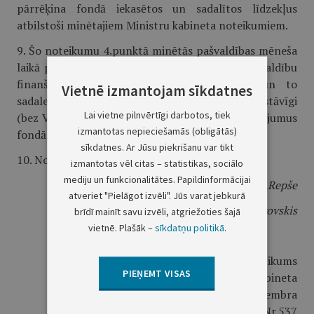
pārrēķina fondā iekasētos un sadalītos līdzekļus
atbilstoši minētajiem Ministru kabineta noteikumiem.
9. Šo noteikumu 4.punktā minētās pašvaldības mēneša
laikā pēc Ministru kabineta noteikumu par pašvaldību
finanšu izlīdzināšanas fonda ieņēmumiem un to
Vietnē izmantojam sīkdatnes
sadales kārtību 2003.gadā stāšanās spēkā patstāvīgi
Lai vietne pilnvērtīgi darbotos, tiek
(bez Valsts kases starpniecības) pārrēķina maksājumus
izmantotas nepieciešamās (obligātās)
fondā.
sīkdatnes. Ar Jūsu piekrišanu var tikt
10. Noteikumi stājas spēkā ar 2003.gada 1.janvāri.
izmantotas vēl citas – statistikas, sociālo
mediju un funkcionalitātes. Papildinformācijai
Ministru prezidents
E.Repše
atveriet "Pielāgot izvēli". Jūs varat jebkurā
Finanšu ministrs
V.Dombrovskis
brīdī mainīt savu izvēli, atgriežoties šajā
vietnē. Plašāk –
sīkdatņu politikā
.
1.pielikums
PIEŅEMT VISAS
Ministru kabineta
2002.gada 17.decembra
noteikumiem Nr.537