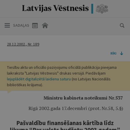
SADAĻAS
28.12.2002., Nr. 189
RĪKI
Tiesību aktu un oficiālo paziņojumu oficiālā publikācija pieejama
laikraksta "Latvijas Vēstnesis" drukas versijā. Piedāvājam
lejuplādēt digitalizētā laidiena saturu
(no Latvijas Nacionālās
bibliotēkas krājuma).
Ministru kabineta noteikumi Nr.537
Rīgā 2002.gada 17.decembrī (prot. Nr.58, 5.§)
Pašvaldību finansēšanas kārtība līdz
likuma “Par valsts budžetu 2003.gadam”