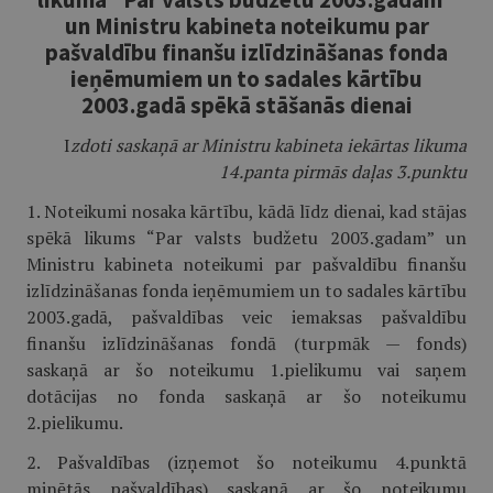
un Ministru kabineta noteikumu par
pašvaldību finanšu izlīdzināšanas fonda
ieņēmumiem un to sadales kārtību
2003.gadā spēkā stāšanās dienai
I
zdoti saskaņā ar Ministru kabineta iekārtas likuma
14.panta pirmās daļas 3.punktu
1. Noteikumi nosaka kārtību, kādā līdz dienai, kad stājas
spēkā likums “Par valsts budžetu 2003.gadam” un
Ministru kabineta noteikumi par pašvaldību finanšu
izlīdzināšanas fonda ieņēmumiem un to sadales kārtību
2003.gadā, pašvaldības veic iemaksas pašvaldību
finanšu izlīdzināšanas fondā (turpmāk — fonds)
saskaņā ar šo noteikumu 1.pielikumu vai saņem
dotācijas no fonda saskaņā ar šo noteikumu
2.pielikumu.
2. Pašvaldības (izņemot šo noteikumu 4.punktā
minētās pašvaldības) saskaņā ar šo noteikumu