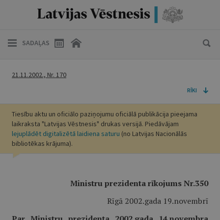
SADAĻAS
21.11.2002., Nr. 170
RĪKI
Tiesību aktu un oficiālo paziņojumu oficiālā publikācija pieejama
laikraksta "Latvijas Vēstnesis" drukas versijā. Piedāvājam
lejuplādēt digitalizētā laidiena saturu
(no Latvijas Nacionālās
bibliotēkas krājuma).
Ministru prezidenta rīkojums Nr.350
Rīgā 2002.gada 19.novembrī
Par Ministru prezidenta 2002.gada 14.novembra