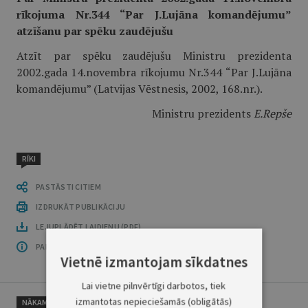
rīkojuma Nr.344 “Par J.Lujāna komandējumu”
atzīšanu par spēku zaudējušu
Atzīt par spēku zaudējušu Ministru prezidenta
2002.gada 14.novembra rīkojumu Nr.344 “Par J.Lujāna
komandējumu” (Latvijas Vēstnesis, 2002, 168.nr.).
Ministru prezidents
E.Repše
RĪKI
PASTĀSTI CITIEM
IZDRUKĀT PUBLIKĀCIJU
LEJUPLĀDĒT LAIDIENU (PDF)
PAR OFICIĀLO IZDEVUMU
Vietnē izmantojam sīkdatnes
Lai vietne pilnvērtīgi darbotos, tiek
izmantotas nepieciešamās (obligātās)
NĀKAMAIS