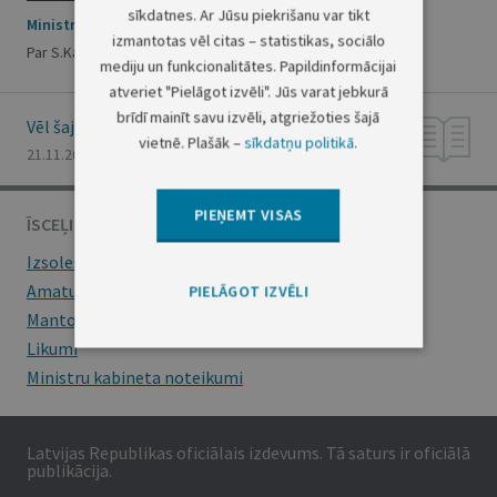
sīkdatnes. Ar Jūsu piekrišanu var tikt
Ministru prezidenta rīkojums Nr.351
izmantotas vēl citas – statistikas, sociālo
Par S.Kalnietes komandējumiem
mediju un funkcionalitātes. Papildinformācijai
atveriet "Pielāgot izvēli". Jūs varat jebkurā
brīdī mainīt savu izvēli, atgriežoties šajā
Vēl šajā numurā
vietnē. Plašāk –
sīkdatņu politikā
.
21.11.2002., Nr. 170
PIEŅEMT VISAS
ĪSCEĻI
Izsoles
Amatu konkursi
PIELĀGOT IZVĒLI
Mantojumu ziņas
Likumi
Ministru kabineta noteikumi
Latvijas Republikas oficiālais izdevums. Tā saturs ir oficiālā
publikācija.