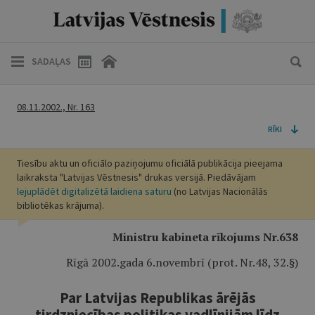
SADAĻAS
08.11.2002., Nr. 163
RĪKI
Tiesību aktu un oficiālo paziņojumu oficiālā publikācija pieejama
laikraksta "Latvijas Vēstnesis" drukas versijā. Piedāvājam
lejuplādēt digitalizētā laidiena saturu
(no Latvijas Nacionālās
bibliotēkas krājuma).
Ministru kabineta rīkojums Nr.638
Rīgā 2002.gada 6.novembrī (prot. Nr.48, 32.§)
Par Latvijas Republikas ārējās
tirdzniecības politikas vadlīnijām līdz