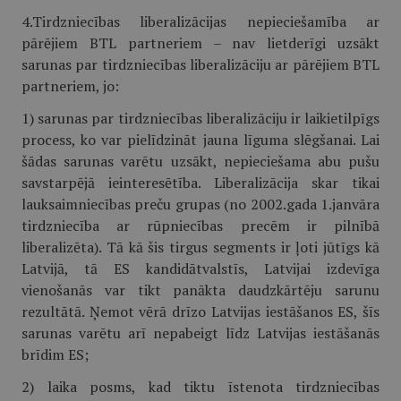
4.Tirdzniecības liberalizācijas nepieciešamība ar
pārējiem BTL partneriem – nav lietderīgi uzsākt
sarunas par tirdzniecības liberalizāciju ar pārējiem BTL
partneriem, jo:
1) sarunas par tirdzniecības liberalizāciju ir laikietilpīgs
process, ko var pielīdzināt jauna līguma slēgšanai. Lai
šādas sarunas varētu uzsākt, nepieciešama abu pušu
savstarpējā ieinteresētība. Liberalizācija skar tikai
lauksaimniecības preču grupas (no 2002.gada 1.janvāra
tirdzniecība ar rūpniecības precēm ir pilnībā
liberalizēta). Tā kā šis tirgus segments ir ļoti jūtīgs kā
Latvijā, tā ES kandidātvalstīs, Latvijai izdevīga
vienošanās var tikt panākta daudzkārtēju sarunu
rezultātā. Ņemot vērā drīzo Latvijas iestāšanos ES, šīs
sarunas varētu arī nepabeigt līdz Latvijas iestāšanās
brīdim ES;
2) laika posms, kad tiktu īstenota tirdzniecības