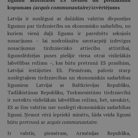
līgumu atbilstības ES tiesību un pienākumu
kopumam
(acquis communautaire)
izvērtējums
Latvija ir noslēgusi ar dažādām valstīm divpusējus
līgumus par tirdzniecību un ekonomisko sadarbību, no
kuriem vienā daļā līgumu ir paredzēts sekojošs
nosacījums – lai nodrošinātu savstarpēji izdevīgus
nosacījumus tirdzniecisko attiecību attīstībai,
līgumslēdzējas puses piešķir viena otrai vislielākās
labvēlības režīmu –, kas būtu pretrunā ES prasībām,
Latvijai iestājoties ES. Piemēram, pašreiz starp
noslēgtajiem tirdzniecības un ekonomiskās sadarbības
līgumiem Latvijai ar Baltkrievijas Republiku,
Tadžikistānas Republiku, Turkmenistānu tirdzniecībā
ir noteikts vislielākais labvēlības režīms, bet, savukārt,
ES ar šīm valstīm nav noslēgti ekonomiskās sadarbības
līgumi. Ņemot vērā iepriekš minēto, šāda veida līgumi
būtu pretrunā ar
acquis communautaire
.
Ir valstis, piemēram, Armēnijas Republika,