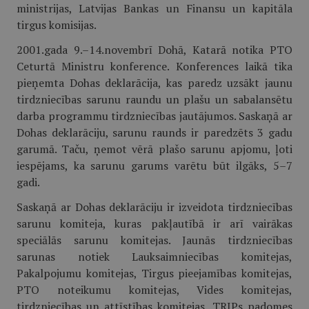
ministrijas, Latvijas Bankas un Finansu un kapitāla
tirgus komisijas.
2001.gada 9.–14.novembrī Dohā, Katarā notika PTO
Ceturtā Ministru konference. Konferences laikā tika
pieņemta Dohas deklarācija, kas paredz uzsākt jaunu
tirdzniecības sarunu raundu un plašu un sabalansētu
darba programmu tirdzniecības jautājumos. Saskaņā ar
Dohas deklarāciju, sarunu raunds ir paredzēts 3 gadu
garumā. Taču, ņemot vērā plašo sarunu apjomu, ļoti
iespējams, ka sarunu garums varētu būt ilgāks, 5–7
gadi.
Saskaņā ar Dohas deklarāciju ir izveidota tirdzniecības
sarunu komiteja, kuras pakļautībā ir arī vairākas
speciālās sarunu komitejas. Jaunās tirdzniecības
sarunas notiek Lauksaimniecības komitejas,
Pakalpojumu komitejas, Tirgus pieejamības komitejas,
PTO noteikumu komitejas, Vides komitejas,
tirdzniecības un attīstības komitejas, TRIPs padomes