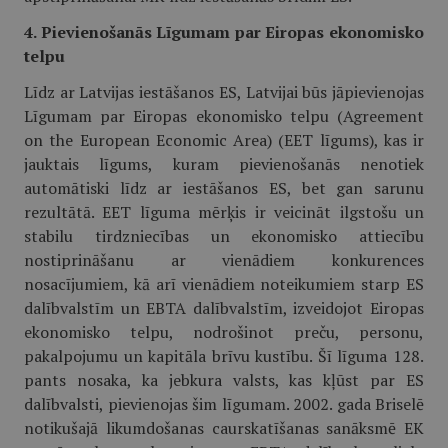
4. Pievienošanās Līgumam par Eiropas ekonomisko
telpu
Līdz ar Latvijas iestāšanos ES, Latvijai būs jāpievienojas
Līgumam par Eiropas ekonomisko telpu (Agreement
on the European Economic Area) (EET līgums), kas ir
jauktais līgums, kuram pievienošanās nenotiek
automātiski līdz ar iestāšanos ES, bet gan sarunu
rezultātā. EET līguma mērķis ir veicināt ilgstošu un
stabilu tirdzniecības un ekonomisko attiecību
nostiprināšanu ar vienādiem konkurences
nosacījumiem, kā arī vienādiem noteikumiem starp ES
dalībvalstīm un EBTA dalībvalstīm, izveidojot Eiropas
ekonomisko telpu, nodrošinot preču, personu,
pakalpojumu un kapitāla brīvu kustību. Šī līguma 128.
pants nosaka, ka jebkura valsts, kas kļūst par ES
dalībvalsti, pievienojas šim līgumam. 2002. gada Briselē
notikušajā likumdošanas caurskatīšanas sanāksmē EK