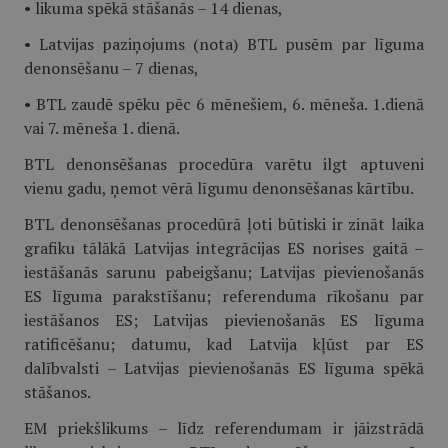
• likuma spēkā stāšanās – 14 dienas,
• Latvijas paziņojums (nota) BTL pusēm par līguma
denonsēšanu – 7 dienas,
• BTL zaudē spēku pēc 6 mēnešiem, 6. mēneša. 1.dienā
vai 7. mēneša 1. dienā.
BTL denonsēšanas procedūra varētu ilgt aptuveni
vienu gadu, ņemot vērā līgumu denonsēšanas kārtību.
BTL denonsēšanas procedūrā ļoti būtiski ir zināt laika
grafiku tālākā Latvijas integrācijas ES norises gaitā –
iestāšanās sarunu pabeigšanu; Latvijas pievienošanās
ES līguma parakstīšanu; referenduma rīkošanu par
iestāšanos ES; Latvijas pievienošanās ES līguma
ratificēšanu; datumu, kad Latvija kļūst par ES
dalībvalsti – Latvijas pievienošanās ES līguma spēkā
stāšanos.
EM priekšlikums – līdz referendumam ir jāizstrādā