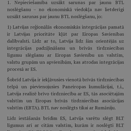
1. Nepieciešamība uzsākt sarunas par jaunu BTL
noslēgšanu – no ekonomiskā viedokļa nav lietderīgi
uzsākt sarunas par jaunu BTL noslēgšanu, jo:
1) Latvijas reģionālās ekonomiskās integrācijas pamatā
ir Latvijas prioritāte kļūt par Eiropas Savienības
dalībvalsti. Līdz ar to, Latvija līdz šim orientējās uz
integrācijas padziļināšanu un brīvās tirdzniecības
līgumu slēgšanu ar Eiropas Savienību un valstīm,
valstu grupām un apvienībām, kas atrodas integrācijas
procesā ar ES.
Šobrīd Latvija ir iekļāvusies vienotā brīvās tirdzniecības
telpā un pievienojusies Paneiropas kumulācijai, t.i.,
Latvija realizē brīvo tirdzniecību ar ES, tās asociētajām
valstīm un Eiropas brīvās tirdzniecības asociācijas
valstīm (EBTA). BTL nav noslēgts tikai ar Rumāniju.
Līdz iestāšanās brīdim ES, Latvija varētu slēgt BLT
līgumus arī ar citām valstīm, kurām ir noslēgti BLT