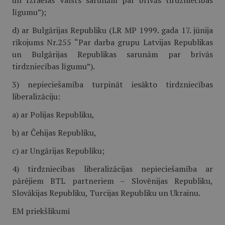
un Izraēlas Valsts sarunām par brīvās tirdzniecības
līgumu”);
d) ar Bulgārijas Republiku (LR MP 1999. gada 17. jūnija
rīkojums Nr.255 “Par darba grupu Latvijas Republikas
un Bulgārijas Republikas sarunām par brīvās
tirdzniecības līgumu”).
3) nepieciešamība turpināt iesākto tirdzniecības
liberalizāciju:
a) ar Polijas Republiku,
b) ar Čehijas Republiku,
c) ar Ungārijas Republiku;
4) tirdzniecības liberalizācijas nepieciešamība ar
pārējiem BTL partneriem – Slovēnijas Republiku,
Slovākijas Republiku, Turcijas Republiku un Ukrainu.
EM priekšlikumi