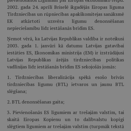
pievienošanos Līgumam par Eiropas ekonomisko telpu.
2002. gada 24. aprīlī Briselē ikgadējās Eiropas līguma
Tirdzniecības un rūpniecības apakškomitejas sanāksmē
EK atkārtoti uzsvēra līgumu denonsēšanas
nepieciešamību līdz iestāšanās brīdim ES.
Ņemot vērā, ka Latvijas Republikas valdība ir noteikusi
2003. gada 1. janvāri kā datumu Latvijas gatavībai
iestāties ES, Ekonomikas ministrija (EM) ir izstrādājusi
Latvijas Republikas ārējās tirdzniecības politikas
vadlīnijas līdz iestāšanās brīdim ES sekojošās jomās:
1. Tirdzniecības liberalizācija spēkā esošo brīvās
tirdzniecības līgumu (BTL) ietvaros un jaunu BTL
slēgšana;
2. BTL denonsēšanas gaita;
3. Pievienošanās ES līgumiem ar trešajām valstīm, tai
skaitā Eiropas Kopienu un to dalībvalstu kopīgi
slēgtiem līgumiem ar trešajām valstīm (turpmāk tekstā