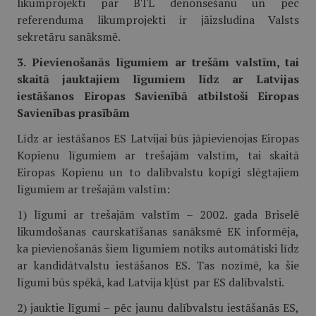
likumprojekti par BTL denonsēšanu un pēc
referenduma likumprojekti ir jāizsludina Valsts
sekretāru sanāksmē.
3. Pievienošanās līgumiem ar trešām valstīm, tai
skaitā jauktajiem līgumiem līdz ar Latvijas
iestāšanos Eiropas Savienībā atbilstoši Eiropas
Savienības prasībām
Līdz ar iestāšanos ES Latvijai būs jāpievienojas Eiropas
Kopienu līgumiem ar trešajām valstīm, tai skaitā
Eiropas Kopienu un to dalībvalstu kopīgi slēgtajiem
līgumiem ar trešajām valstīm:
1) līgumi ar trešajām valstīm – 2002. gada Briselē
likumdošanas caurskatīšanas sanāksmē EK informēja,
ka pievienošanās šiem līgumiem notiks automātiski līdz
ar kandidātvalstu iestāšanos ES. Tas nozīmē, ka šie
līgumi būs spēkā, kad Latvija kļūst par ES dalībvalsti.
2) jauktie līgumi – pēc jaunu dalībvalstu iestāšanās ES,