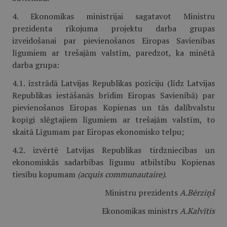
4. Ekonomikas ministrijai sagatavot Ministru
prezidenta rīkojuma projektu darba grupas
izveidošanai par pievienošanos Eiropas Savienības
līgumiem ar trešajām valstīm, paredzot, ka minētā
darba grupa:
4.1. izstrādā Latvijas Republikas pozīciju (līdz Latvijas
Republikas iestāšanās brīdim Eiropas Savienībā) par
pievienošanos Eiropas Kopienas un tās dalībvalstu
kopīgi slēgtajiem līgumiem ar trešajām valstīm, to
skaitā Līgumam par Eiropas ekonomisko telpu;
4.2. izvērtē Latvijas Republikas tirdzniecības un
ekonomiskās sadarbības līgumu atbilstību Kopienas
tiesību kopumam
(acquis communautaire)
.
Ministru prezidents
A.Bērziņš
Ekonomikas ministrs
A.Kalvītis