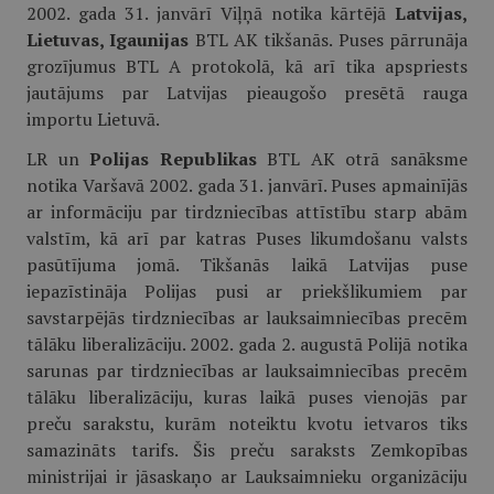
2002. gada 31. janvārī Viļņā notika kārtējā
Latvijas,
Lietuvas, Igaunijas
BTL AK tikšanās. Puses pārrunāja
grozījumus BTL A protokolā, kā arī tika apspriests
jautājums par Latvijas pieaugošo presētā rauga
importu Lietuvā.
LR un
Polijas Republikas
BTL AK otrā sanāksme
notika Varšavā 2002. gada 31. janvārī. Puses apmainījās
ar informāciju par tirdzniecības attīstību starp abām
valstīm, kā arī par katras Puses likumdošanu valsts
pasūtījuma jomā. Tikšanās laikā Latvijas puse
iepazīstināja Polijas pusi ar priekšlikumiem par
savstarpējās tirdzniecības ar lauksaimniecības precēm
tālāku liberalizāciju. 2002. gada 2. augustā Polijā notika
sarunas par tirdzniecības ar lauksaimniecības precēm
tālāku liberalizāciju, kuras laikā puses vienojās par
preču sarakstu, kurām noteiktu kvotu ietvaros tiks
samazināts tarifs. Šis preču saraksts Zemkopības
ministrijai ir jāsaskaņo ar Lauksaimnieku organizāciju