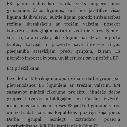
EK jauno dalībvalstu vārdā veiks nepieciešamos
grozījumus šajos līgumos, kuri būs jāratificē visās
līguma dalībvalstīs. Jauktie līgumi paredz tirdzniecības
režīma liberalizāciju ar trešām valstīm, nosakot
konkrētus atvieglojumus tarifu kvotu ietvaros. Ņemot
vērā to, ka atsevišķi jauktie līgumi paredz arī importa
kvotas, Latvijai ir jāizvērtē sava interese tirgus
pieejamībā atsevišķām preču grupām, kurām ES
piemēro importa kvotas, un jāiesniedz sava pozīcija EK.
EM priekšlikumi
Izveidot ar MP rīkojumu apstiprinātu darba grupu par
pievienošanos ES līgumiem ar trešām valstīm. EM
sagatavot minētā rīkojuma projektu. Minētās darba
grupas ietvaros atbildīgajām institūcijām izvērtēt
iespējamās Latvijas intereses ES jaukto līgumu ietvaros
un izstrādāt Latvijas Republikas pozīciju šajā jomā.
Darba grupai iesniegt izstrādāto pozīciju
apstiprināšanai MK līdz iestāšanās brīdim ES.