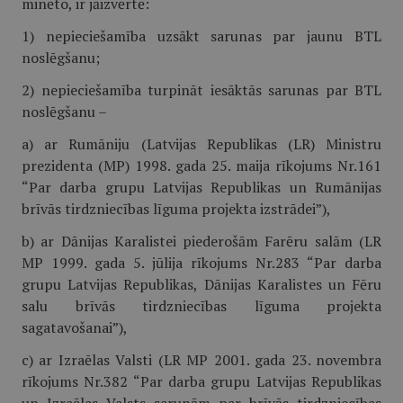
minēto, ir jāizvērtē:
1) nepieciešamība uzsākt sarunas par jaunu BTL
noslēgšanu;
2) nepieciešamība turpināt iesāktās sarunas par BTL
noslēgšanu –
a) ar Rumāniju (Latvijas Republikas (LR) Ministru
prezidenta (MP) 1998. gada 25. maija rīkojums Nr.161
“Par darba grupu Latvijas Republikas un Rumānijas
brīvās tirdzniecības līguma projekta izstrādei”),
b) ar Dānijas Karalistei piederošām Farēru salām (LR
MP 1999. gada 5. jūlija rīkojums Nr.283 “Par darba
grupu Latvijas Republikas, Dānijas Karalistes un Fēru
salu brīvās tirdzniecības līguma projekta
sagatavošanai”),
c) ar Izraēlas Valsti (LR MP 2001. gada 23. novembra
rīkojums Nr.382 “Par darba grupu Latvijas Republikas