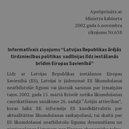
Apstiprināts ar
Ministru kabineta
2002.gada 6.novembra
rīkojumu Nr.638
Informatīvais ziņojums “Latvijas Republikas ārējās
tirdzniecības politikas vadlīnijas līdz iestāšanās
brīdim Eiropas Savienībā”
Līdz ar Latvijas Republikas iestāšanos Eiropas
Savienībā (ES), Latvijai ir jādenonsē ES likumdošanai
neatbilstošie līgumi vai jāuzsāk sarunas par izmaiņām
tajos. 2002. gada 15. martā Briselē notika likumdošanas
caurskatīšanas sanāksme 26. sadaļā “Ārējās attiecības”,
kuras laikā EK informēja ES kandidātvalstis par
aktualitātēm likumdošanas saskaņošanā, tai skaitā par
ES likumdošanai neatbilstošo līgumu denonsēšanu un