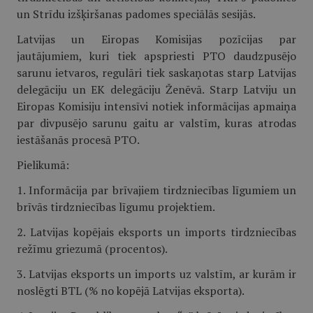
un Strīdu izšķiršanas padomes speciālās sesijās.
Latvijas un Eiropas Komisijas pozīcijas par
jautājumiem, kuri tiek apspriesti PTO daudzpusējo
sarunu ietvaros, regulāri tiek saskaņotas starp Latvijas
delegāciju un EK delegāciju Ženēvā. Starp Latviju un
Eiropas Komisiju intensīvi notiek informācijas apmaiņa
par divpusējo sarunu gaitu ar valstīm, kuras atrodas
iestāšanās procesā PTO.
Pielikumā:
1. Informācija par brīvajiem tirdzniecības līgumiem un
brīvās tirdzniecības līgumu projektiem.
2. Latvijas kopējais eksports un imports tirdzniecības
režīmu griezumā (procentos).
3. Latvijas eksports un imports uz valstīm, ar kurām ir
noslēgti BTL (% no kopējā Latvijas eksporta).