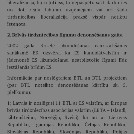
liberalizācija, būtu ļoti īss, tā nepaspētu sākt darboties
un dot reālu labumu uzņēmējiem vai arī šāda
tirdzniecības liberalizācija praksē vispār netiktu
īstenota.
2. Brīvās tirdzniecības līgumu denonsēšanas gaita
2002. gada Briselē likumdošanas caurskatīšanas
sanāksmē EK uzsvēra, ka ES kandidātvalstīm ir
jādenonsē ES likumdošanai neatbilstošie līgumi līdz
iestāšanās brīdim ES.
Informācija par noslēgtajiem BTL un BTL projektiem
(par BTL noteikto denonsēšanas kārtību sk. 5.
pielikumu):
1) Latvija ir noslēgusi 11 BTL ar ES valstīm, ar Eiropas
brīvās tirdzniecības asociācijas valstīm (EBTA – Islandi,
Lihtenšteinu, Norvēģiju, Šveici), kā arī ar Lietuvas
Republiku, Igaunijas Republiku, Čehijas Republiku,
Slovākijas Republiku, Slovēnijas Republiku, Polijas