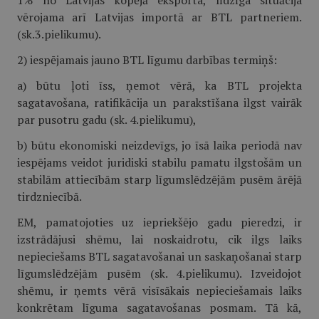
1% no Latvijas kopējā eksporta, līdzīga situācija
vērojama arī Latvijas importā ar BTL partneriem.
(sk.3.pielikumu).
2) iespējamais jauno BTL līgumu darbības termiņš:
a) būtu ļoti īss, ņemot vērā, ka BTL projekta
sagatavošana, ratifikācija un parakstīšana ilgst vairāk
par pusotru gadu (sk. 4.pielikumu),
b) būtu ekonomiski neizdevīgs, jo īsā laika periodā nav
iespējams veidot juridiski stabilu pamatu ilgstošām un
stabilām attiecībām starp līgumslēdzējām pusēm ārējā
tirdzniecībā.
EM, pamatojoties uz iepriekšējo gadu pieredzi, ir
izstrādājusi shēmu, lai noskaidrotu, cik ilgs laiks
nepieciešams BTL sagatavošanai un saskaņošanai starp
līgumslēdzējām pusēm (sk. 4.pielikumu). Izveidojot
shēmu, ir ņemts vērā visīsākais nepieciešamais laiks
konkrētam līguma sagatavošanas posmam. Tā kā,