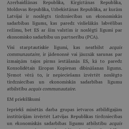
Azerbaidžānas Republika, Kirgiztānas Republika,
Moldovas Republika, Uzbekistānas Republika, ar kurām
Latvijai ir noslēgts tirdzniecības un ekonomiskās
sadarbības līgums, kas paredz vislielākās labvēlības
režīmu, bet ES ar šīm valstīm ir noslēgti līgumi par
ekonomisko sadarbību un partnerību (PCA).
Visi starptautiskie līgumi, kas neatbilst
acquis
communautaire
, ir jādenonsē vai jāuzsāk sarunas par
izmaiņām tajos pirms iestāšanās ES, kā to paredz
Konsolidētais Eiropas Kopienas dibināšanas līgums.
Ņemot vērā to, ir nepieciešams izvērtēt noslēgto
tirdzniecības un ekonomiskās sadarbības līgumu
atbilstību
acquis communautaire
.
EM priekšlikumi
Iepriekš minētās darba grupas ietvaros atbildīgajām
institūcijām izvērtēt Latvijas Republikas tirdzniecības
un ekonomiskās sadarbības līgumu atbilstību
acquis