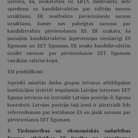
uzsvēra, ka, neskatoties uz EBTA dalībvalstu lielo
spiedienu uz kandidātvalstīm par tūlītēju sarunu
uzsākšanu, EK neatbalsta pievienošanās sarunu
uzsākšanu, kamēr nav pabeigtas sarunas par
kandidātvalstu pievienošanos ES. EK uzskata, ka
jaunajām kandidātvalstīm jāpievienojas vienlaicīgi ES
līgumam un EET līgumam. EK iesaka kandidātvalstīm
uzsākt sarunas par pievienošanos EET līgumam
vairākām valstīm kopā.
EM priekšlikumi
Iepriekš minētās darba grupas ietvaros atbildīgajām
institūcijām izvērtēt iespējamās Latvijas intereses EET
līguma ietvaros un izstrādāt Latvijas pozīciju šī līguma
kontekstā. Latvijas pozīcija šajā jomā ir jāizstrādā līdz
referendumam par iestāšanos ES un jāsāk sarunas par
pievienošanos EET līgumam.
5. Tirdzniecības un ekonomiskās sadarbības