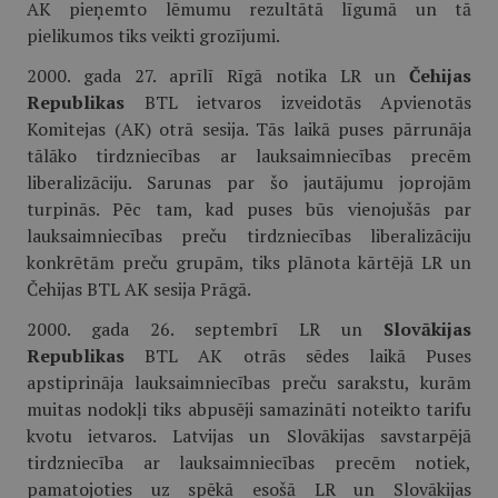
AK pieņemto lēmumu rezultātā līgumā un tā
pielikumos tiks veikti grozījumi.
2000. gada 27. aprīlī Rīgā notika LR un
Čehijas
Republikas
BTL ietvaros izveidotās Apvienotās
Komitejas (AK) otrā sesija. Tās laikā puses pārrunāja
tālāko tirdzniecības ar lauksaimniecības precēm
liberalizāciju. Sarunas par šo jautājumu joprojām
turpinās. Pēc tam, kad puses būs vienojušās par
lauksaimniecības preču tirdzniecības liberalizāciju
konkrētām preču grupām, tiks plānota kārtējā LR un
Čehijas BTL AK sesija Prāgā.
2000. gada 26. septembrī LR un
Slovākijas
Republikas
BTL AK otrās sēdes laikā Puses
apstiprināja lauksaimniecības preču sarakstu, kurām
muitas nodokļi tiks abpusēji samazināti noteikto tarifu
kvotu ietvaros. Latvijas un Slovākijas savstarpējā
tirdzniecība ar lauksaimniecības precēm notiek,
pamatojoties uz spēkā esošā LR un Slovākijas