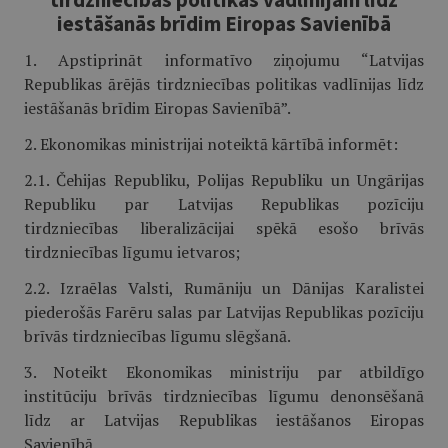
iestāšanās brīdim Eiropas Savienībā
1. Apstiprināt informatīvo ziņojumu “Latvijas
Republikas ārējās tirdzniecības politikas vadlīnijas līdz
iestāšanās brīdim Eiropas Savienībā”.
2. Ekonomikas ministrijai noteiktā kārtībā informēt:
2.1. Čehijas Republiku, Polijas Republiku un Ungārijas
Republiku par Latvijas Republikas pozīciju
tirdzniecības liberalizācijai spēkā esošo brīvās
tirdzniecības līgumu ietvaros;
2.2. Izraēlas Valsti, Rumāniju un Dānijas Karalistei
piederošās Farēru salas par Latvijas Republikas pozīciju
brīvās tirdzniecības līgumu slēgšanā.
3. Noteikt Ekonomikas ministriju par atbildīgo
institūciju brīvās tirdzniecības līgumu denonsēšanā
līdz ar Latvijas Republikas iestāšanos Eiropas
Savienībā.