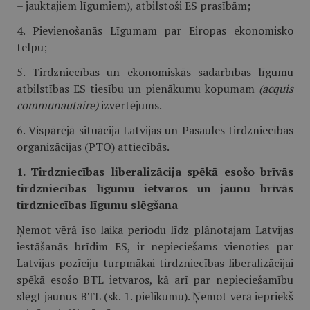
– jauktajiem līgumiem), atbilstoši ES prasībām;
4. Pievienošanās Līgumam par Eiropas ekonomisko
telpu;
5. Tirdzniecības un ekonomiskās sadarbības līgumu
atbilstības ES tiesību un pienākumu kopumam
(acquis
communautaire)
izvērtējums.
6. Vispārējā situācija Latvijas un Pasaules tirdzniecības
organizācijas (PTO) attiecībās.
1. Tirdzniecības liberalizācija spēkā esošo brīvās
tirdzniecības līgumu ietvaros un jaunu brīvās
tirdzniecības līgumu slēgšana
Ņemot vērā īso laika periodu līdz plānotajam Latvijas
iestāšanās brīdim ES, ir nepieciešams vienoties par
Latvijas pozīciju turpmākai tirdzniecības liberalizācijai
spēkā esošo BTL ietvaros, kā arī par nepieciešamību
slēgt jaunus BTL (sk. 1. pielikumu). Ņemot vērā iepriekš