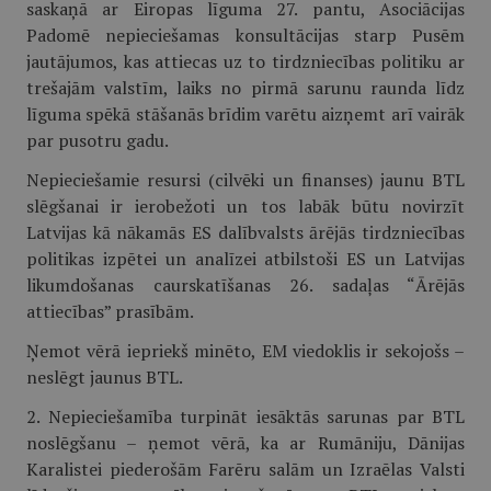
saskaņā ar Eiropas līguma 27. pantu, Asociācijas
Padomē nepieciešamas konsultācijas starp Pusēm
jautājumos, kas attiecas uz to tirdzniecības politiku ar
trešajām valstīm, laiks no pirmā sarunu raunda līdz
līguma spēkā stāšanās brīdim varētu aizņemt arī vairāk
par pusotru gadu.
Nepieciešamie resursi (cilvēki un finanses) jaunu BTL
slēgšanai ir ierobežoti un tos labāk būtu novirzīt
Latvijas kā nākamās ES dalībvalsts ārējās tirdzniecības
politikas izpētei un analīzei atbilstoši ES un Latvijas
likumdošanas caurskatīšanas 26. sadaļas “Ārējās
attiecības” prasībām.
Ņemot vērā iepriekš minēto, EM viedoklis ir sekojošs –
neslēgt jaunus BTL.
2. Nepieciešamība turpināt iesāktās sarunas par BTL
noslēgšanu – ņemot vērā, ka ar Rumāniju, Dānijas
Karalistei piederošām Farēru salām un Izraēlas Valsti