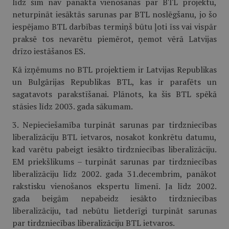
līdz šim nav panākta vienošanās par BTL projektu,
neturpināt iesāktās sarunas par BTL noslēgšanu, jo šo
iespējamo BTL darbības termiņš būtu ļoti īss vai vispār
praksē tos nevarētu piemērot, ņemot vērā Latvijas
drīzo iestāšanos ES.
Kā izņēmums no BTL projektiem ir Latvijas Republikas
un Bulgārijas Republikas BTL, kas ir parafēts un
sagatavots parakstīšanai. Plānots, ka šis BTL spēkā
stāsies līdz 2003. gada sākumam.
3. Nepieciešamība turpināt sarunas par tirdzniecības
liberalizāciju BTL ietvaros, nosakot konkrētu datumu,
kad varētu pabeigt iesākto tirdzniecības liberalizāciju.
EM priekšlikums – turpināt sarunas par tirdzniecības
liberalizāciju līdz 2002. gada 31.decembrim, panākot
rakstisku vienošanos ekspertu līmenī. Ja līdz 2002.
gada beigām nepabeidz iesākto tirdzniecības
liberalizāciju, tad nebūtu lietderīgi turpināt sarunas
par tirdzniecības liberalizāciju BTL ietvaros.