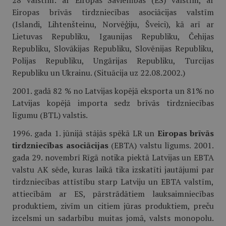
28 valstīm: ar Eiropas Savienības (ES) valstīm, ar
Eiropas brīvās tirdzniecības asociācijas valstīm
(Islandi, Lihtenšteinu, Norvēģiju, Šveici), kā arī ar
Lietuvas Republiku, Igaunijas Republiku, Čehijas
Republiku, Slovākijas Republiku, Slovēnijas Republiku,
Polijas Republiku, Ungārijas Republiku, Turcijas
Republiku un Ukrainu. (Situācija uz 22.08.2002.)
2001. gadā 82 % no Latvijas kopējā eksporta un 81% no
Latvijas kopējā importa sedz brīvās tirdzniecības
līgumu (BTL) valstis.
1996. gada 1. jūnijā stājās spēkā LR un
Eiropas brīvās
tirdzniecības asociācijas
(EBTA) valstu līgums. 2001.
gada 29. novembrī Rīgā notika piektā Latvijas un EBTA
valstu AK sēde, kuras laikā tika izskatīti jautājumi par
tirdzniecības attīstību starp Latviju un EBTA valstīm,
attiecībām ar ES, pārstrādātiem lauksaimniecības
produktiem, zivīm un citiem jūras produktiem, preču
izcelsmi un sadarbību muitas jomā, valsts monopolu.