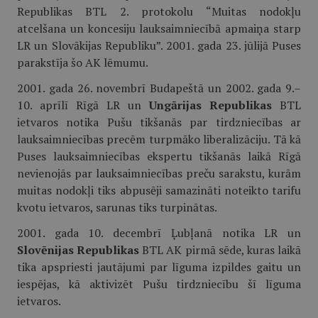
Republikas BTL 2. protokolu “Muitas nodokļu
atcelšana un koncesiju lauksaimniecībā apmaiņa starp
LR un Slovākijas Republiku”. 2001. gada 23. jūlijā Puses
parakstīja šo AK lēmumu.
2001. gada 26. novembrī Budapeštā un 2002. gada 9.–
10. aprīlī Rīgā LR un
Ungārijas Republikas
BTL
ietvaros notika Pušu tikšanās par tirdzniecības ar
lauksaimniecības precēm turpmāko liberalizāciju. Tā kā
Puses lauksaimniecības ekspertu tikšanās laikā Rīgā
nevienojās par lauksaimniecības preču sarakstu, kurām
muitas nodokļi tiks abpusēji samazināti noteikto tarifu
kvotu ietvaros, sarunas tiks turpinātas.
2001. gada 10. decembrī Ļubļanā notika LR un
Slovēnijas Republikas
BTL AK pirmā sēde, kuras laikā
tika apspriesti jautājumi par līguma izpildes gaitu un
iespējas, kā aktivizēt Pušu tirdzniecību šī līguma
ietvaros.