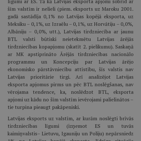
līgumi ar ES. Tā kā Latvijas eksporta apjomi šobrīd ar
šīm valstīm ir nelieli (piem. eksports uz Maroku 2001.
gadā sastādīja 0,1% no Latvijas kopējā eksporta, uz
Meksiku – 0,1%, uz Izraēlu – 0,1%, uz Horvātiju – 0,0%,
Albāniju – 0,0%, utt.), Latvijas tirdzniecība ar jaunu
BTL valsti būtiski neietekmētu Latvijas ārējās
tirdzniecības kopapjomu (skatīt 2. pielikumu). Saskaņā
ar MK apstiprināto Ārējās tirdzniecības nacionālo
programmu un Koncepciju par Latvijas ārējo
ekonomisko pārstāvniecību attīstību, šīs valstis nav
Latvijas prioritārie tirgi. Arī analizējot Latvijas
eksporta apjomus pirms un pēc BTL noslēgšanas, nav
vērojama tendence, ka, noslēdzot BTL, eksporta
apjomi uz kādu no šīm valstīm ievērojami palielinātos –
tie turpina pieaugt pakāpeniski.
Latvijas eksports uz valstīm, ar kurām noslēgti brīvās
tirdzniecības līgumi (izņemot ES un tuvās
kaimiņvalstis– Lietuvu, Igauniju un Poliju) nepārsniedz