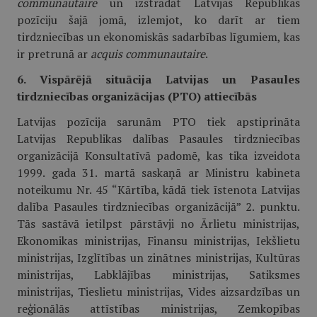
communautaire
un izstrādāt Latvijas Republikas
pozīciju šajā jomā, izlemjot, ko darīt ar tiem
tirdzniecības un ekonomiskās sadarbības līgumiem, kas
ir pretrunā ar
acquis communautaire
.
6. Vispārējā situācija Latvijas un Pasaules
tirdzniecības organizācijas (PTO) attiecībās
Latvijas pozīcija sarunām PTO tiek apstiprināta
Latvijas Republikas dalības Pasaules tirdzniecības
organizācijā Konsultatīvā padomē, kas tika izveidota
1999. gada 31. martā saskaņā ar Ministru kabineta
noteikumu Nr. 45 “Kārtība, kādā tiek īstenota Latvijas
dalība Pasaules tirdzniecības organizācijā” 2. punktu.
Tās sastāvā ietilpst pārstāvji no Ārlietu ministrijas,
Ekonomikas ministrijas, Finansu ministrijas, Iekšlietu
ministrijas, Izglītības un zinātnes ministrijas, Kultūras
ministrijas, Labklājības ministrijas, Satiksmes
ministrijas, Tieslietu ministrijas, Vides aizsardzības un
reģionālās attīstības ministrijas, Zemkopības