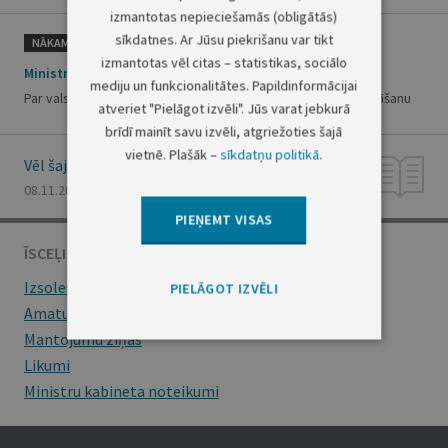
izmantotas nepieciešamās (obligātās)
sīkdatnes. Ar Jūsu piekrišanu var tikt
NĀKAMAIS
izmantotas vēl citas – statistikas, sociālo
Ministru kabineta rīkojums Nr.636
mediju un funkcionalitātes. Papildinformācijai
Par valsts akciju sabiedrības "Latvenergo" statūtu apstiprināšanu
atveriet "Pielāgot izvēli". Jūs varat jebkurā
brīdī mainīt savu izvēli, atgriežoties šajā
vietnē. Plašāk –
sīkdatņu politikā
.
Vēl šajā numurā
08.11.2002., Nr. 163
PIEŅEMT VISAS
ĪSCEĻI
Izsoles
PIELĀGOT IZVĒLI
Amatu konkursi
Mantojumu ziņas
Likumi
Ministru kabineta noteikumi