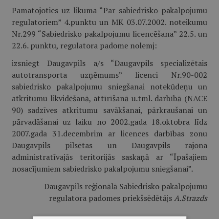
Pamatojoties uz likuma “Par sabiedrisko pakalpojumu
regulatoriem” 4.punktu un MK 03.07.2002. noteikumu
Nr.299 “Sabiedrisko pakalpojumu licencēšana” 22.5. un
22.6. punktu, regulatora padome nolemj:
izsniegt Daugavpils a/s “Daugavpils specializētais
autotransporta uzņēmums” licenci Nr.90-002
sabiedrisko pakalpojumu sniegšanai notekūdeņu un
atkritumu likvidēšanā, attīrīšanā u.tml. darbībā (NACE
90) sadzīves atkritumu savākšanai, pārkraušanai un
pārvadāšanai uz laiku no 2002.gada 18.oktobra līdz
2007.gada 31.decembrim ar licences darbības zonu
Daugavpils pilsētas un Daugavpils rajona
administratīvajās teritorijās saskaņā ar “Īpašajiem
nosacījumiem sabiedrisko pakalpojumu sniegšanai”.
Daugavpils reģionālā Sabiedrisko pakalpojumu
regulatora padomes priekšsēdētājs
A.Strazds