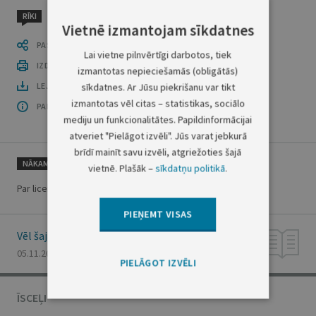
RĪKI
Vietnē izmantojam sīkdatnes
PASTĀSTI CITIEM
Lai vietne pilnvērtīgi darbotos, tiek
IZDRUKĀT PUBLIKĀCIJU
izmantotas nepieciešamās (obligātās)
LEJUPLĀDĒT LAIDIENU (PDF)
sīkdatnes. Ar Jūsu piekrišanu var tikt
izmantotas vēl citas – statistikas, sociālo
PAR OFICIĀLO IZDEVUMU
mediju un funkcionalitātes. Papildinformācijai
atveriet "Pielāgot izvēli". Jūs varat jebkurā
brīdī mainīt savu izvēli, atgriežoties šajā
NĀKAMAIS
vietnē. Plašāk –
sīkdatņu politikā
.
Par licences izsniegšanu
PIEŅEMT VISAS
Vēl šajā numurā
05.11.2002., Nr. 160
PIELĀGOT IZVĒLI
ĪSCEĻI