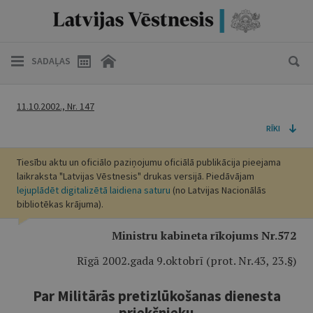
SADAĻAS
11.10.2002., Nr. 147
RĪKI
Tiesību aktu un oficiālo paziņojumu oficiālā publikācija pieejama
laikraksta "Latvijas Vēstnesis" drukas versijā. Piedāvājam
lejuplādēt digitalizētā laidiena saturu
(no Latvijas Nacionālās
bibliotēkas krājuma).
Ministru kabineta rīkojums Nr.572
Rīgā 2002.gada 9.oktobrī (prot. Nr.43, 23.§)
Par Militārās pretizlūkošanas dienesta
priekšnieku