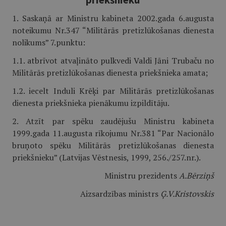
1. Saskaņā ar Ministru kabineta 2002.gada 6.augusta
noteikumu Nr.347 “Militārās pretizlūkošanas dienesta
nolikums” 7.punktu:
1.1. atbrīvot atvaļināto pulkvedi Valdi Jāni Trubaču no
Militārās pretizlūkošanas dienesta priekšnieka amata;
1.2. iecelt Induli Krēķi par Militārās pretizlūkošanas
dienesta priekšnieka pienākumu izpildītāju.
2. Atzīt par spēku zaudējušu Ministru kabineta
1999.gada 11.augusta rīkojumu Nr.381 “Par Nacionālo
bruņoto spēku Militārās pretizlūkošanas dienesta
priekšnieku” (Latvijas Vēstnesis, 1999, 256./257.nr.).
Ministru prezidents
A.Bērziņš
Aizsardzības ministrs
Ģ.V.Kristovskis