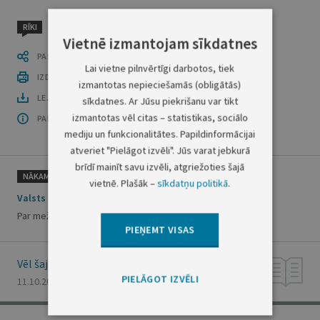
RĪKI
Vietnē izmantojam sīkdatnes
PASTĀSTI CITIEM
Lai vietne pilnvērtīgi darbotos, tiek
IZDRUKĀT PUBLIKĀCIJU
izmantotas nepieciešamās (obligātās)
LEJUPLĀDĒT LAIDIENU (PDF)
sīkdatnes. Ar Jūsu piekrišanu var tikt
izmantotas vēl citas – statistikas, sociālo
PAR OFICIĀLO IZDEVUMU
mediju un funkcionalitātes. Papildinformācijai
atveriet "Pielāgot izvēli". Jūs varat jebkurā
brīdī mainīt savu izvēli, atgriežoties šajā
NĀKAMAIS
vietnē. Plašāk –
sīkdatņu politikā
.
Valsts meža dienesta rīkojums Nr.158
Par meža ugunsnedrošā laika posma nobeigumu
PIEŅEMT VISAS
Vēl šajā numurā
PIELĀGOT IZVĒLI
11.10.2002., Nr. 147