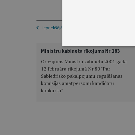
Iepriekšējā
Ministru kabineta rīkojums Nr.183
Grozījums Ministru kabineta 2001.gada
12.februāra rīkojumā Nr.80 "Par
Sabiedrisko pakalpojumu regulēšanas
komisijas amatpersonu kandidātu
konkursu"