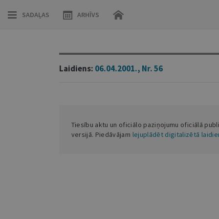
SADAĻAS
ARHĪVS
Laidiens:
06.04.2001., Nr. 56
Tiesību aktu un oficiālo paziņojumu oficiālā publ
versijā. Piedāvājam
lejuplādēt digitalizētā laidi