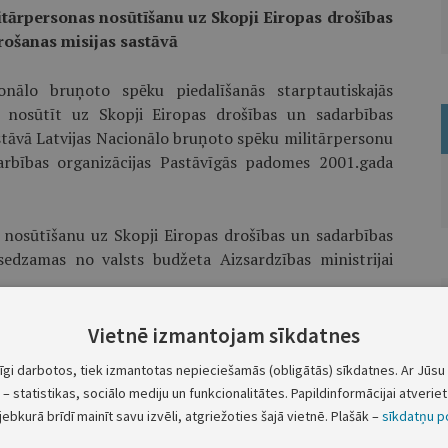
itārpersonas nosūtīšanu uz Skopji Eiropas drošības
rošanas misijas sastāvā
onālo bruņoto spēku piedalīšanās starptautiskajās
, nosūtīt uz Skopji Eiropas drošības un sadarbības
stāvā Latvijas Nacionālo bruņoto spēku militārpersonu
arbības organizācijas Pastāvīgās padomes 2001.gada
s nosūtīšanu uz Skopji Eiropas drošības un sadarbības
 sedzamas no valsts budžeta Aizsardzības ministrijai
stru prezidenta vietā — ekonomikas ministrs A.Kalvītis
Vietnē izmantojam sīkdatnes
tīgi darbotos, tiek izmantotas nepieciešamās (obligātās) sīkdatnes. Ar Jūsu 
Aizsardzības ministrs Ģ.V.Kristovskis
– statistikas, sociālo mediju un funkcionalitātes. Papildinformācijai atveriet 
jebkurā brīdī mainīt savu izvēli, atgriežoties šajā vietnē. Plašāk –
sīkdatņu po