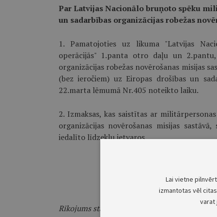
Par Latvijas Nacionālo bruņoto spēku mil
un sadarbības organizācijas robežas novē
1. Pamatojoties uz likuma "Latvijas Naci
operācijās" 1.panta otro daļu un 2.pantu
organizācijas robežas novērošanas misijas sa
(bez ieročiem) uz Eiropas drošības un sad
22.marta lēmumā Nr.405 noteikto laiku.
2. Izmaksas, kas saistītas ar militārpersona
organizācijas novērošanas misijas sastāvā,
iedalīto līdzekļu ietvaros.
Mini
Lai vietne pilnvēr
izmantotas vēl citas 
varat 
Rīkojums stājas spēkā ar 2001.gada 3.aprīli.