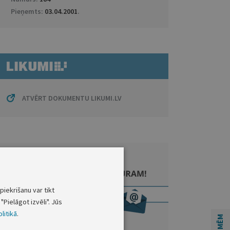
Pieņemts:
03.04.2001
.
ATVĒRT DOKUMENTU LIKUMI.LV
piekrišanu var tikt
"Pielāgot izvēli". Jūs
litikā
.