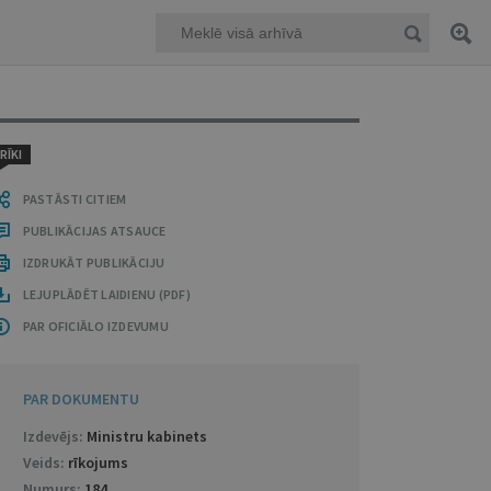
RĪKI
PASTĀSTI CITIEM
PUBLIKĀCIJAS ATSAUCE
IZDRUKĀT PUBLIKĀCIJU
LEJUPLĀDĒT LAIDIENU (PDF)
PAR OFICIĀLO IZDEVUMU
PAR DOKUMENTU
Izdevējs:
Ministru kabinets
Veids:
rīkojums
Numurs:
184