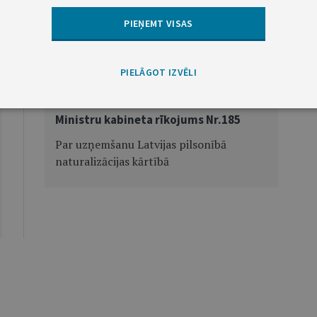
PIEŅEMT VISAS
Nākamā
PIELĀGOT IZVĒLI
Ministru kabineta rīkojums Nr.185
Par uzņemšanu Latvijas pilsonībā
naturalizācijas kārtībā