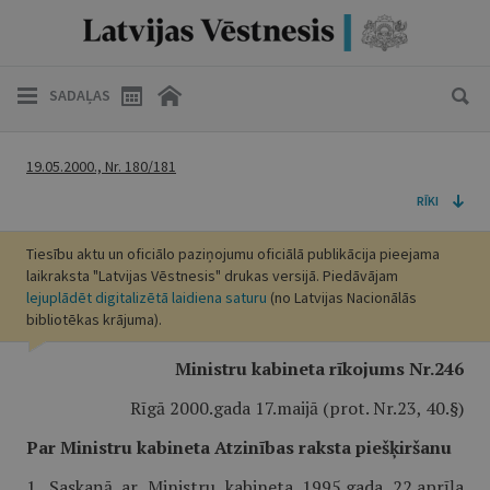
SADAĻAS
19.05.2000., Nr. 180/181
RĪKI
Tiesību aktu un oficiālo paziņojumu oficiālā publikācija pieejama
laikraksta "Latvijas Vēstnesis" drukas versijā. Piedāvājam
lejuplādēt digitalizētā laidiena saturu
(no Latvijas Nacionālās
bibliotēkas krājuma).
Ministru kabineta rīkojums Nr.246
Rīgā 2000.gada 17.maijā (prot. Nr.23, 40.§)
Par Ministru kabineta Atzinības raksta piešķiršanu
1. Saskaņā ar Ministru kabineta 1995.gada 22.aprīļa