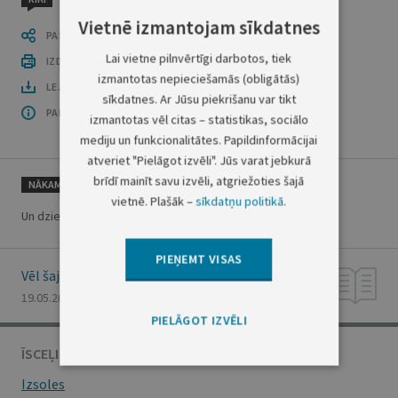
Vietnē izmantojam sīkdatnes
PASTĀSTI CITIEM
Lai vietne pilnvērtīgi darbotos, tiek
IZDRUKĀT PUBLIKĀCIJU
izmantotas nepieciešamās (obligātās)
LEJUPLĀDĒT LAIDIENU (PDF)
sīkdatnes. Ar Jūsu piekrišanu var tikt
PAR OFICIĀLO IZDEVUMU
izmantotas vēl citas – statistikas, sociālo
mediju un funkcionalitātes. Papildinformācijai
atveriet "Pielāgot izvēli". Jūs varat jebkurā
brīdī mainīt savu izvēli, atgriežoties šajā
NĀKAMAIS
vietnē. Plašāk –
sīkdatņu politikā
.
Un dziesma atkal pārnāk mājās
PIEŅEMT VISAS
Vēl šajā numurā
19.05.2000., Nr. 180/181
PIELĀGOT IZVĒLI
ĪSCEĻI
Izsoles