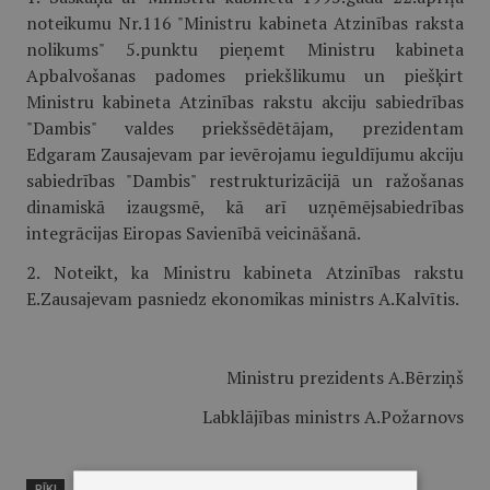
noteikumu Nr.116 "Ministru kabineta Atzinības raksta
nolikums" 5.punktu pieņemt Ministru kabineta
Apbalvošanas padomes priekšlikumu un piešķirt
Ministru kabineta Atzinības rakstu akciju sabiedrības
"Dambis" valdes priekšsēdētājam, prezidentam
Edgaram Zausajevam par ievērojamu ieguldījumu akciju
sabiedrības "Dambis" restrukturizācijā un ražošanas
dinamiskā izaugsmē, kā arī uzņēmējsabiedrības
integrācijas Eiropas Savienībā veicināšanā.
2. Noteikt, ka Ministru kabineta Atzinības rakstu
E.Zausajevam pasniedz ekonomikas ministrs A.Kalvītis.
Ministru prezidents A.Bērziņš
Labklājības ministrs A.Požarnovs
RĪKI