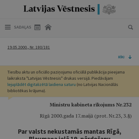
SADAĻAS
19.05.2000., Nr. 180/181
RĪKI
Tiesību aktu un oficiālo paziņojumu oficiālā publikācija pieejama
laikraksta "Latvijas Vēstnesis" drukas versijā. Piedāvājam
lejuplādēt digitalizētā laidiena saturu
(no Latvijas Nacionālās
bibliotēkas krājuma).
Ministru kabineta rīkojums Nr.232
Rīgā 2000.gada 17.maijā (prot. Nr.23, 3.§)
Par valsts nekustamās mantas Rīgā,
Blaumaņa ielā 19, pārdošanu