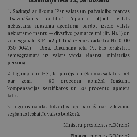
1. Saskaņā ar likuma "Par valsts un pašvaldību mantas
atsavināšanas kārtību" 5.pantu atļaut Valsts
nekustamā īpašuma aģentūrai pārdot izsolē valsts
nekustamo mantu — divstāvu pamatceltni (lit. Nr.1) un
zemesgabalu 844 m2 platībā (zemes kadastra Nr. 0100
030 0041) — Rīgā, Blaumaņa ielā 19, kas ierakstīta
zemesgrāmatā uz valsts vārda Finansu ministrijas
personā.
2. Līgumā paredzēt, ka pircējs par ēku maksā latos, bet
par zemi — 80 procentu apmērā īpašuma
kompensācijas sertifikātos un 20 procentu apmērā
latos.
3. Iegūtos naudas līdzekļus pēc pārdošanas izdevumu
segšanas ieskaitīt valsts budžetā.
Ministru prezidents A.Bērziņš
Finansu ministrs G.Bērziņš