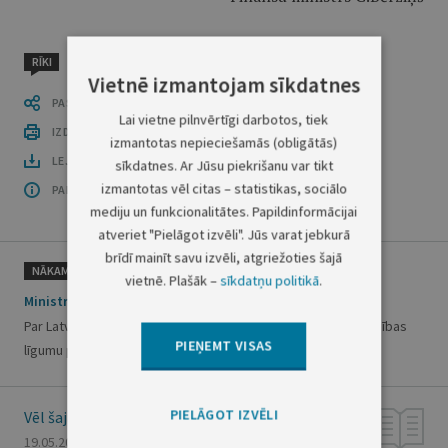
RĪKI
Vietnē izmantojam sīkdatnes
PASTĀSTI CITIEM
Lai vietne pilnvērtīgi darbotos, tiek
IZDRUKĀT PUBLIKĀCIJU
izmantotas nepieciešamās (obligātās)
LEJUPLĀDĒT LAIDIENU (PDF)
sīkdatnes. Ar Jūsu piekrišanu var tikt
izmantotas vēl citas – statistikas, sociālo
PAR OFICIĀLO IZDEVUMU
mediju un funkcionalitātes. Papildinformācijai
atveriet "Pielāgot izvēli". Jūs varat jebkurā
brīdī mainīt savu izvēli, atgriežoties šajā
NĀKAMAIS
vietnē. Plašāk –
sīkdatņu politikā
.
Ministru kabineta rīkojums Nr.233
Par Latvijas Republikas valdības un Igaunijas Republikas valdības
PIEŅEMT VISAS
līgumu par savstarpēju klasificētās informācijas aizsardzību
PIELĀGOT IZVĒLI
Vēl šajā numurā
19.05.2000., Nr. 180/181