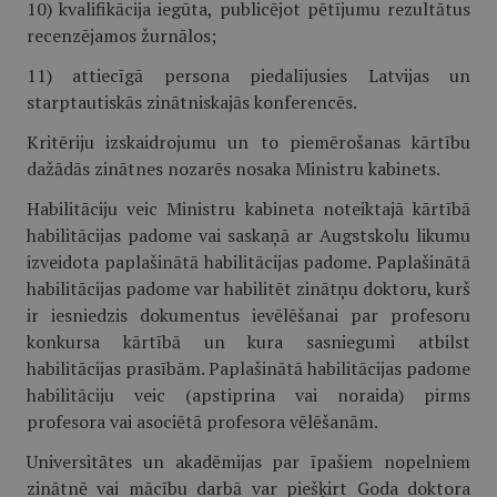
10) kvalifikācija iegūta, publicējot pētījumu rezultātus
recenzējamos žurnālos;
11) attiecīgā persona piedalījusies Latvijas un
starptautiskās zinātniskajās konferencēs.
Kritēriju izskaidrojumu un to piemērošanas kārtību
dažādās zinātnes nozarēs nosaka Ministru kabinets.
Habilitāciju veic Ministru kabineta noteiktajā kārtībā
habilitācijas padome vai saskaņā ar Augstskolu likumu
izveidota paplašinātā habilitācijas padome. Paplašinātā
habilitācijas padome var habilitēt zinātņu doktoru, kurš
ir iesniedzis dokumentus ievēlēšanai par profesoru
konkursa kārtībā un kura sasniegumi atbilst
habilitācijas prasībām. Paplašinātā habilitācijas padome
habilitāciju veic (apstiprina vai noraida) pirms
profesora vai asociētā profesora vēlēšanām.
Universitātes un akadēmijas par īpašiem nopelniem
zinātnē vai mācību darbā var piešķirt Goda doktora