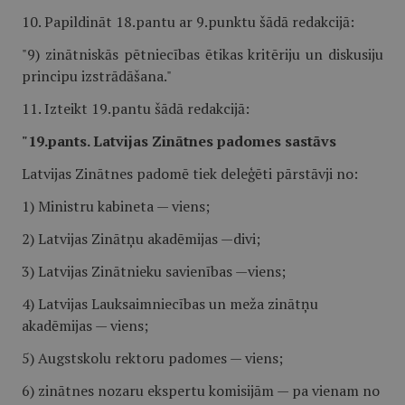
10. Papildināt 18.pantu ar 9.punktu šādā redakcijā:
"9) zinātniskās pētniecības ētikas kritēriju un diskusiju
principu izstrādāšana."
11. Izteikt 19.pantu šādā redakcijā:
"19.pants. Latvijas Zinātnes padomes sastāvs
Latvijas Zinātnes padomē tiek deleģēti pārstāvji no:
1) Ministru kabineta — viens;
2) Latvijas Zinātņu akadēmijas —divi;
3) Latvijas Zinātnieku savienības —viens;
4) Latvijas Lauksaimniecības un meža zinātņu
akadēmijas — viens;
5) Augstskolu rektoru padomes — viens;
6) zinātnes nozaru ekspertu komisijām — pa vienam no