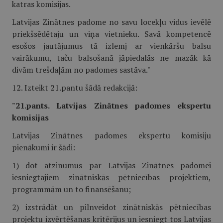
katras komisijas.
Latvijas Zinātnes padome no savu locekļu vidus ievēlē
priekšsēdētaju un viņa vietnieku. Savā kompetencē
esošos jautājumus tā izlemj ar vienkāršu balsu
vairākumu, taču balsošanā jāpiedalās ne mazāk kā
divām trešdaļām no padomes sastāva."
12. Izteikt 21.pantu šādā redakcijā:
"21.pants. Latvijas Zinātnes padomes ekspertu
komisijas
Latvijas Zinātnes padomes ekspertu komisiju
pienākumi ir šādi:
1) dot atzinumus par Latvijas Zinātnes padomei
iesniegtajiem zinātniskās pētniecības projektiem,
programmām un to finansēšanu;
2) izstrādāt un pilnveidot zinātniskās pētniecības
projektu izvērtēšanas kritērijus un iesniegt tos Latvijas