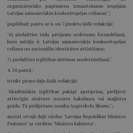
organizatorisko paņēmienu izmantošanas iespējām
Latvijas saimnieciskās konkurētspējas celšanai;";
papildināt pantu ar 6. un 7.punktu šādā redakcijā:
"6) piedalīties tādu pētījumu uzdevumu formulēšanā,
kuru mērķis ir Latvijas saimnieciskās konkurētspējas
celšana un nacionālās identitātes attīstīšana;
7) piedalīties izglītības sistēmas modernizēšanā."
4. 10.pantā:
izteikt pirmo daļu šādā redakcijā:
"Akadēmiskās izglītības pakāpi apstiprina, piešķirot
attiecīgās zinātnes nozares bakalaura vai maģistra
grādu. Tā piešķiršanu nosaka Augstskolu likums.";
aizstāt otrajā daļā vārdus "Latvijas Republikas Ministru
Padomes" ar vārdiem "Ministru kabineta".