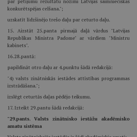
par pētījumu rezultātu nozīmi Latvijas saimnieciskas
konkurētspējas celšana.";
uzskatīt līdzšinējo trešo daļu par ceturto daļu.
15. Aizstāt 25.panta pirmajā daļā vārdus "Latvijas
Republikas Ministra Padome" ar vārdiem "Ministru
kabinets".
16.28.pantā:
papildināt otro daļu ar 4.punktu šādā redakcijā:
"4) valsts zinātniskās iestādes attīstības programmas
izstrādāšana.";
izslēgt ceturtās daļas pēdējo teikumu.
17. Izteikt 29.pantu šādā redakcijā:
"29.pants. Valsts zinātnisko iestāžu akadēmisko
amatu sistēma