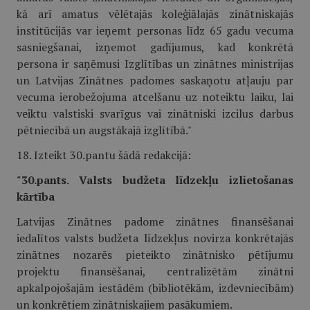
kā arī amatus vēlētajās koleģiālajās zinātniskajās
institūcijās var ieņemt personas līdz 65 gadu vecuma
sasniegšanai, izņemot gadījumus, kad konkrētā
persona ir saņēmusi Izglītības un zinātnes ministrijas
un Latvijas Zinātnes padomes saskaņotu atļauju par
vecuma ierobežojuma atcelšanu uz noteiktu laiku, lai
veiktu valstiski svarīgus vai zinātniski izcilus darbus
pētniecībā un augstākajā izglītībā."
18. Izteikt 30.pantu šādā redakcijā:
"30.pants. Valsts budžeta līdzekļu izlietošanas
kārtība
Latvijas Zinātnes padome zinātnes finansēšanai
iedalītos valsts budžeta līdzekļus novirza konkrētajās
zinātnes nozarēs pieteikto zinātnisko pētījumu
projektu finansēšanai, centralizētām zinātni
apkalpojošajām iestādēm (bibliotēkām, izdevniecībām)
un konkrētiem zinātniskajiem pasākumiem.