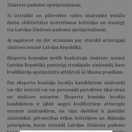
Zinātnes padomei apstiprināšanai;
3) izstrādāt un pilnveidot valsts zinātnisko iestāžu
darba efektivitātes izvērtēšanas kritērijus un iesniegt
tos Latvijas Zinātnes padomei apstiprināšanai;
4) sagatavot un dot atzinumu par stāvokli attiecīgajā
zinātnes nozarē Latvijas Republikā.
Ekspertu komisijas ievēlē konkrētajā zinātnes nozarē
Latvijas Republikā pastāvīgi strādājošie zinātnieki, kuru
kvalifikācija apstiprināta atbilstoši šā likuma prasībām.
Par ekspertu komisiju locekļu kandidātiem zinātnieki
var tikt izvirzīti vai var personiski pieteikties tikai vienā
no zinātnes nozarēm. Ekspertu komisiju locekļu
kandidātiem ir jābūt augsti kvalificētiem attiecīgās
nozares zinātniekiem, un viņu darbībai ir jāatbilst
zinātniskās pētniecības ētikas kritērijiem un diskusiju
principiem, kurus izstrādā Latvijas Zinātnes padome