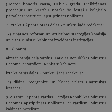
(Doctor honoris causa, Dr.h.c.) grādu. Piešķiršanas
procedūru un kārtību nosaka šo iestāžu koleģiālo
pārvaldes institūciju apstiprināts nolikums."
7. Izteikt 15.panta otrās daļas 7.punktu šādā redakcijā:
"7) zinātnes reformu un attīstības stratēģijas komisija
un citas Ministru kabineta izveidotas institūcijas."
8. 16.pantā:
aizstāt otrajā daļā vārdus "Latvijas Republikas Ministru
Padome" ar vārdiem "Ministru kabinets";
izteikt otrās daļas 3.punktu šādā redakcijā:
"3) dibina, reorganizē un likvidē valsts zinātniskās
iestādes;".
9. Aizstāt 17.pantā vārdus "Latvijas Republikas Ministru
Padomes apstiprināts nolikums" ar vārdiem "Ministru
kabineta noteikumi".