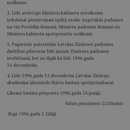
nolikumu.
2. Līdz attiecīgu Ministru kabineta noteikumu
izdošanai piemērojami spēkā esošie Augstākās padomes
un tās Prezidija lēmumi, Ministru padomes lēmumi un
Ministru kabineta apstiprinātie nolikumi.
3. Pagarināt pašreizējās Latvijas Zinātnes padomes
darbības pilnvaras līdz jaunās Zinātnes padomes
ievēlēšanai, bet ne ilgāk kā līdz 1996.gada
31.decembrim.
4. Līdz 1996.gada 31.decembrim Latvijas Zinātņu
akadēmijai jāiesniedz Harta Saeimā apstiprināšanai.
Likums Saeima pieņemts 1996.gada 13.junijā.
Valsts prezidents G.Ulmanis
Rīgā 1996.gada 2. Jūlijā