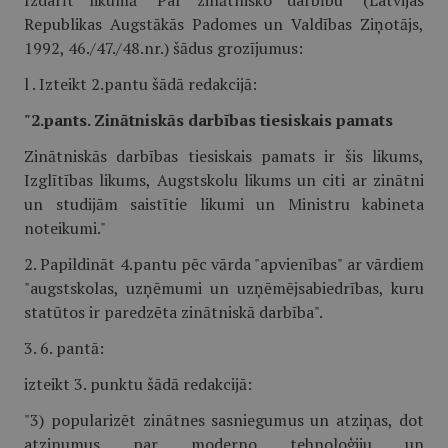
Izdarīt likumā "Par zinātnisko darbību" (Latvijas
Republikas Augstākās Padomes un Valdības Ziņotājs,
1992, 46./47./48.nr.) šādus grozījumus:
l . Izteikt 2.pantu šādā redakcijā:
"2.pants. Zinātniskās darbības tiesiskais pamats
Zinātniskās darbības tiesiskais pamats ir šis likums,
Izglītības likums, Augstskolu likums un citi ar zinātni
un studijām saistītie likumi un Ministru kabineta
noteikumi."
2. Papildināt 4.pantu pēc vārda "apvienības" ar vārdiem
"augstskolas, uzņēmumi un uzņēmējsabiedrības, kuru
statūtos ir paredzēta zinātniskā darbība".
3. 6. pantā:
izteikt 3. punktu šādā redakcijā:
"3) popularizēt zinātnes sasniegumus un atziņas, dot
atzinumus par moderno tehnoloģiju un