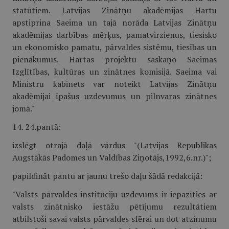
statūtiem. Latvijas Zinātņu akadēmijas Hartu
apstiprina Saeima un tajā norāda Latvijas Zinātņu
akadēmijas darbības mērķus, pamatvirzienus, tiesisko
un ekonomisko pamatu, pārvaldes sistēmu, tiesības un
pienākumus. Hartas projektu saskaņo Saeimas
Izglītības, kultūras un zinātnes komisijā. Saeima vai
Ministru kabinets var noteikt Latvijas Zinātņu
akadēmijai īpašus uzdevumus un pilnvaras zinātnes
jomā."
14. 24.pantā:
izslēgt otrajā daļā vārdus "(Latvijas Republikas
Augstākās Padomes un Valdības Ziņotājs,1992,6.nr.)";
papildināt pantu ar jaunu trešo daļu šādā redakcijā:
"Valsts pārvaldes institūciju uzdevums ir iepazīties ar
valsts zinātnisko iestāžu pētījumu rezultātiem
atbilstoši savai valsts pārvaldes sfērai un dot atzinumu