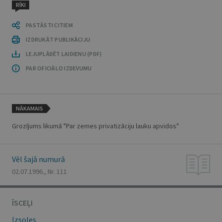
RĪKI
PASTĀSTI CITIEM
IZDRUKĀT PUBLIKĀCIJU
LEJUPLĀDĒT LAIDIENU (PDF)
PAR OFICIĀLO IZDEVUMU
NĀKAMAIS
Grozījums likumā "Par zemes privatizāciju lauku apvidos"
Vēl šajā numurā
02.07.1996., Nr. 111
ĪSCEĻI
Izsoles