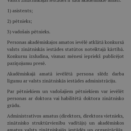
Valsts zinātniskajās iestādēs ir šādi akadēmiskie amati:
1) asistents;
2) pētnieks;
3) vadošais pētnieks.
Personas akadēmiskajos amatos ievēlē atklātā konkursā
valsts zinātniskās iestādes statūtos noteiktajā kārtībā.
Konkursu izsludina, vismaz mēnesi iepriekš publicējot
paziņojumu presē.
Akadēmiskajā amatā ievēlētā persona slēdz darba
līgumu ar valsts zinātniskās iestādes administrāciju.
Par pētniekiem un vadošajiem pētniekiem var ievēlēt
personas ar doktora vai habilitētā doktora zinātnisko
grādu.
Administratīvos amatus (direktors, direktora vietnieks,
zinātnisko struktūrvienību vadītājs) un akadēmiskos
amatus valsts zinātniskajās iestādēs un organizācijās,