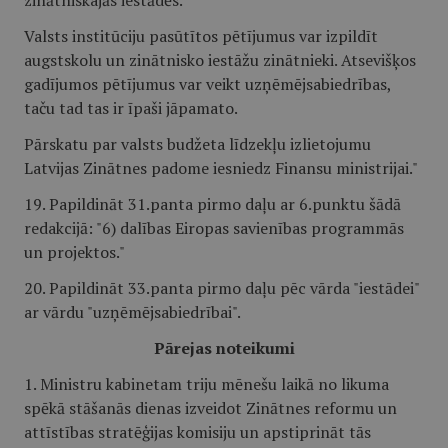
zinātniskajās iestādēs.
Valsts institūciju pasūtītos pētījumus var izpildīt
augstskolu un zinātnisko iestāžu zinātnieki. Atsevišķos
gadījumos pētījumus var veikt uzņēmējsabiedrības,
taču tad tas ir īpaši jāpamato.
Pārskatu par valsts budžeta līdzekļu izlietojumu
Latvijas Zinātnes padome iesniedz Finansu ministrijai."
19. Papildināt 31.panta pirmo daļu ar 6.punktu šādā
redakcijā: "6) dalības Eiropas savienības programmās
un projektos."
20. Papildināt 33.panta pirmo daļu pēc vārda "iestādei"
ar vārdu "uzņēmējsabiedrībai".
Pārejas noteikumi
1. Ministru kabinetam triju mēnešu laikā no likuma
spēkā stāšanās dienas izveidot Zinātnes reformu un
attīstības stratēģijas komisiju un apstiprināt tās