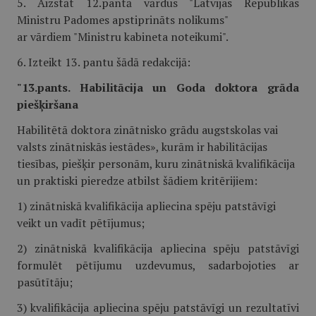
5. Aizstāt 12.pantā vārdus "Latvijas Republikas
Ministru Padomes apstiprināts nolikums"
ar vārdiem "Ministru kabineta noteikumi".
6. Izteikt 13. pantu šādā redakcijā:
"13.pants. Habilitācija un Goda doktora grāda
piešķiršana
Habilitētā doktora zinātnisko grādu augstskolas vai
valsts zinātniskās iestādes», kurām ir habilitācijas
tiesības, piešķir personām, kuru zinātniskā kvalifikācija
un praktiski pieredze atbilst šādiem kritērijiem:
1) zinātniskā kvalifikācija apliecina spēju patstāvīgi
veikt un vadīt pētījumus;
2) zinātniskā kvalifikācija apliecina spēju patstāvīgi
formulēt pētījumu uzdevumus, sadarbojoties ar
pasūtītāju;
3) kvalifikācija apliecina spēju patstāvīgi un rezultatīvi