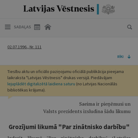
SADAĻAS
02.07.1996., Nr. 111
RĪKI
Tiesību aktu un oficiālo paziņojumu oficiālā publikācija pieejama
laikraksta "Latvijas Vēstnesis" drukas versijā. Piedāvājam
lejuplādēt digitalizētā laidiena saturu
(no Latvijas Nacionālās
bibliotēkas krājuma).
Saeima ir pieņēmusi un
Valsts prezidents izsludina šādu likumu
Grozījumi likumā "Par zinātnisko darbību"