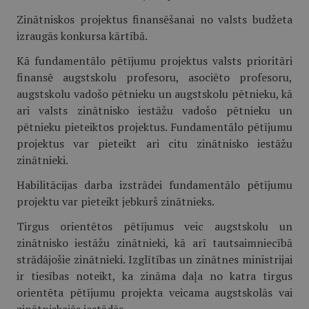
Zinātniskos projektus finansēšanai no valsts budžeta
izraugās konkursa kārtībā.
Kā fundamentālo pētījumu projektus valsts prioritāri
finansē augstskolu profesoru, asociēto profesoru,
augstskolu vadošo pētnieku un augstskolu pētnieku, kā
ari valsts zinātnisko iestāžu vadošo pētnieku un
pētnieku pieteiktos projektus. Fundamentālo pētījumu
projektus var pieteikt ari citu zinātnisko iestāžu
zinātnieki.
Habilitācijas darba izstrādei fundamentālo pētījumu
projektu var pieteikt jebkurš zinātnieks.
Tirgus orientētos pētījumus veic augstskolu un
zinātnisko iestāžu zinātnieki, kā arī tautsaimniecībā
strādājošie zinātnieki. Izglītības un zinātnes ministrijai
ir tiesības noteikt, ka zināma daļa no katra tirgus
orientēta pētījumu projekta veicama augstskolās vai