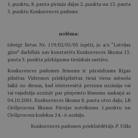
1. punktu, 8. panta pirmās daļas 2. punktu un 13. panta
3. punktu Konkurences padome
nolēma:
izbeigt lietas Nr. 119/02/05/03 izpēti, jo a/s “Latvijas
gāze” darbībās nav konstatēts Konkurences likuma 13.
panta 3. punkta pārkāpuma tiesiskais sastāvs.
Konkurences padomes lēmums ir pārsūdzams Rīgas
pilsētas Vidzemes priekšpilsētas tiesā viena mēneša
laikā no dienas, kad ieinteresētā persona uzzināja vai
tai vajadzēja uzzināt par pieņemto lēmumu saskaņā ar
04.10.2001. Konkurences likuma 8. panta otro daļu, LR
Civilprocesa likuma Pārejas noteikumu 1.punktu un
Civilprocesa kodeksa 24.–A nodaļu.
Konkurences padomes priekšsēdētājs
P. Vilks