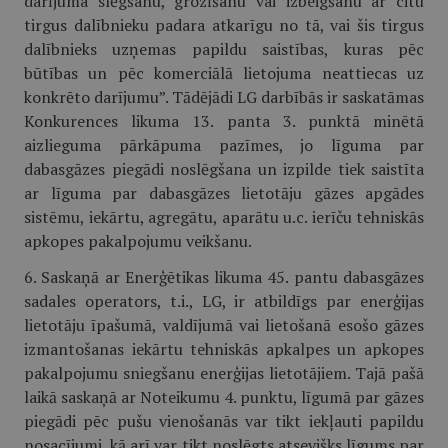
darījuma slēgšanu, grozīšanu vai izbeigšanu ar citu
tirgus dalībnieku padara atkarīgu no tā, vai šis tirgus
dalībnieks uzņemas papildu saistības, kuras pēc
būtības un pēc komerciālā lietojuma neattiecas uz
konkrēto darījumu”. Tādējādi LG darbībās ir saskatāmas
Konkurences likuma 13. panta 3. punktā minētā
aizlieguma pārkāpuma pazīmes, jo līguma par
dabasgāzes piegādi noslēgšana un izpilde tiek saistīta
ar līguma par dabasgāzes lietotāju gāzes apgādes
sistēmu, iekārtu, agregātu, aparātu u.c. ierīču tehniskās
apkopes pakalpojumu veikšanu.
6. Saskaņā ar Enerģētikas likuma 45. pantu dabasgāzes
sadales operators, t.i., LG, ir atbildīgs par enerģijas
lietotāju īpašumā, valdījumā vai lietošanā esošo gāzes
izmantošanas iekārtu tehniskās apkalpes un apkopes
pakalpojumu sniegšanu enerģijas lietotājiem. Tajā pašā
laikā saskaņā ar Noteikumu 4. punktu, līgumā par gāzes
piegādi pēc pušu vienošanās var tikt iekļauti papildu
nosacījumi, kā arī var tikt noslēgts atsevišķs līgums par