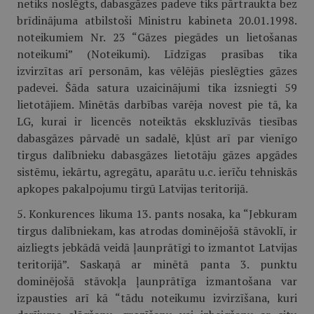
netiks noslēgts, dabasgāzes padeve tiks pārtraukta bez
brīdinājuma atbilstoši Ministru kabineta 20.01.1998.
noteikumiem Nr. 23 “Gāzes piegādes un lietošanas
noteikumi” (Noteikumi). Līdzīgas prasības tika
izvirzītas arī personām, kas vēlējās pieslēgties gāzes
padevei. Šāda satura uzaicinājumi tika izsniegti 59
lietotājiem. Minētās darbības varēja novest pie tā, ka
LG, kurai ir licencēs noteiktās ekskluzīvās tiesības
dabasgāzes pārvadē un sadalē, kļūst arī par vienīgo
tirgus dalībnieku dabasgāzes lietotāju gāzes apgādes
sistēmu, iekārtu, agregātu, aparātu u.c. ierīču tehniskās
apkopes pakalpojumu tirgū Latvijas teritorijā.
5. Konkurences likuma 13. pants nosaka, ka “Jebkuram
tirgus dalībniekam, kas atrodas dominējošā stāvoklī, ir
aizliegts jebkādā veidā ļaunprātīgi to izmantot Latvijas
teritorijā”. Saskaņā ar minētā panta 3. punktu
dominējošā stāvokļa ļaunprātīga izmantošana var
izpausties arī kā “tādu noteikumu izvirzīšana, kuri