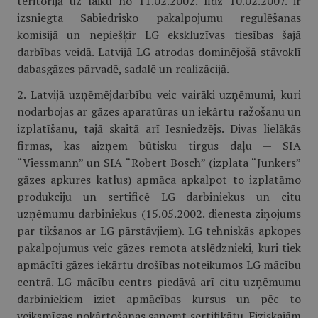
teritorijā uz laiku no 11.02.2002. līdz 10.02.2007. ir
izsniegta Sabiedrisko pakalpojumu regulēšanas
komisijā un nepiešķir LG ekskluzīvas tiesības šajā
darbības veidā. Latvijā LG atrodas dominējošā stāvoklī
dabasgāzes pārvadē, sadalē un realizācijā.
2. Latvijā uzņēmējdarbību veic vairāki uzņēmumi, kuri
nodarbojas ar gāzes aparatūras un iekārtu ražošanu un
izplatīšanu, tajā skaitā arī Iesniedzējs. Divas lielākās
firmas, kas aizņem būtisku tirgus daļu — SIA
“Viessmann” un SIA “Robert Bosch” (izplata “Junkers”
gāzes apkures katlus) apmāca apkalpot to izplatāmo
produkciju un sertificē LG darbiniekus un citu
uzņēmumu darbiniekus (15.05.2002. dienesta ziņojums
par tikšanos ar LG pārstāvjiem). LG tehniskās apkopes
pakalpojumus veic gāzes remota atslēdznieki, kuri tiek
apmācīti gāzes iekārtu drošības noteikumos LG mācību
centrā. LG mācību centrs piedāvā arī citu uzņēmumu
darbiniekiem iziet apmācības kursus un pēc to
veiksmīgas nokārtošanas saņemt sertifikātu. Fiziskajām