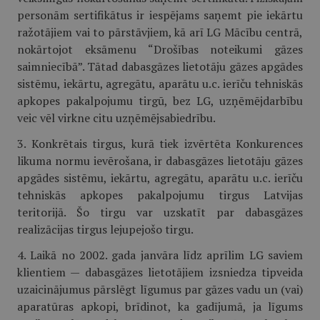
personām sertifikātus ir iespējams saņemt pie iekārtu
ražotājiem vai to pārstāvjiem, kā arī LG Mācību centrā,
nokārtojot eksāmenu “Drošības noteikumi gāzes
saimniecībā”. Tātad dabasgāzes lietotāju gāzes apgādes
sistēmu, iekārtu, agregātu, aparātu u.c. ierīču tehniskās
apkopes pakalpojumu tirgū, bez LG, uzņēmējdarbību
veic vēl virkne citu uzņēmējsabiedrību.
3. Konkrētais tirgus, kurā tiek izvērtēta Konkurences
likuma normu ievērošana, ir dabasgāzes lietotāju gāzes
apgādes sistēmu, iekārtu, agregātu, aparātu u.c. ierīču
tehniskās apkopes pakalpojumu tirgus Latvijas
teritorijā. Šo tirgu var uzskatīt par dabasgāzes
realizācijas tirgus lejupejošo tirgu.
4. Laikā no 2002. gada janvāra līdz aprīlim LG saviem
klientiem — dabasgāzes lietotājiem izsniedza tipveida
uzaicinājumus pārslēgt līgumus par gāzes vadu un (vai)
aparatūras apkopi, brīdinot, ka gadījumā, ja līgums