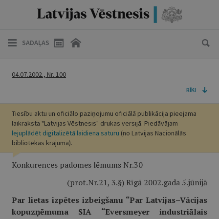
SADAĻAS
04.07.2002., Nr. 100
RĪKI
Tiesību aktu un oficiālo paziņojumu oficiālā publikācija pieejama
laikraksta "Latvijas Vēstnesis" drukas versijā. Piedāvājam
lejuplādēt digitalizētā laidiena saturu
(no Latvijas Nacionālās
bibliotēkas krājuma).
Konkurences padomes lēmums Nr.30
(prot.Nr.21, 3.§) Rīgā 2002.gada 5.jūnijā
Par lietas izpētes izbeigšanu “Par Latvijas–Vācijas
kopuzņēmuma SIA “Eversmeyer industriālais