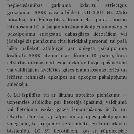
nepieciešamības gadījumā izdarītu attiecīgus
grozījumus. SPRK savā atbildē (15.10.2001. Nr. 2/56)
norādīja, ka Enerģētikas likuma 45. panta normu
īstenošanai LG pašai jānodrošina apkalpes un apkopes
pakalpojumu sniegšana dabasgāzes lietotājiem vai
jādeleģē šis pienākums citai juridiskai personai, tai pašā
laikā paliekot atbildīgai par sniegtā pakalpojuma
kvalitāti. SPRK atzīmēja arī likuma 18. pantu, kurā
ietvertās normas dod iespēju ēku un būvju īpašniekiem
vai valdītājiem izvēlēties gāzes izmantošanas ierīču un
iekārtu tehniskās apkalpes un apkopes pakalpojumu
sniedzēju.
8. Lai izpildītu tai ar likumu noteikto pienākumu —
uzņemties atbildību par lietotāja īpašumā, valdījumā
vai lietojumā esošo gāzes izmantošanas ierīču un
iekārtu tehniskās apkalpes un apkopes pakalpojumu
sniegšanu, kā arī ņemot vērā minēto ierīču un iekārtu
bīstamību, LG 59 lietotājiem, kas ir rūpnieciskie