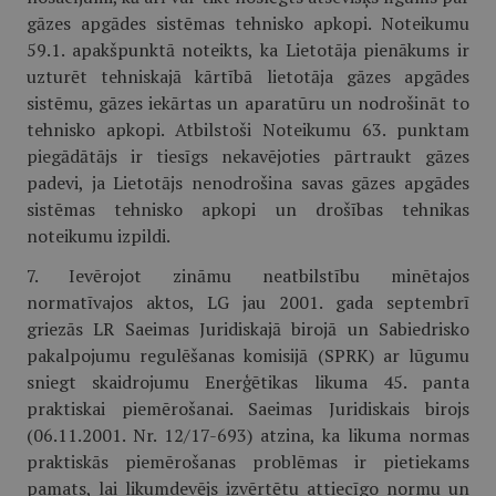
gāzes apgādes sistēmas tehnisko apkopi. Noteikumu
59.1. apakšpunktā noteikts, ka Lietotāja pienākums ir
uzturēt tehniskajā kārtībā lietotāja gāzes apgādes
sistēmu, gāzes iekārtas un aparatūru un nodrošināt to
tehnisko apkopi. Atbilstoši Noteikumu 63. punktam
piegādātājs ir tiesīgs nekavējoties pārtraukt gāzes
padevi, ja Lietotājs nenodrošina savas gāzes apgādes
sistēmas tehnisko apkopi un drošības tehnikas
noteikumu izpildi.
7. Ievērojot zināmu neatbilstību minētajos
normatīvajos aktos, LG jau 2001. gada septembrī
griezās LR Saeimas Juridiskajā birojā un Sabiedrisko
pakalpojumu regulēšanas komisijā (SPRK) ar lūgumu
sniegt skaidrojumu Enerģētikas likuma 45. panta
praktiskai piemērošanai. Saeimas Juridiskais birojs
(06.11.2001. Nr. 12/17-693) atzina, ka likuma normas
praktiskās piemērošanas problēmas ir pietiekams
pamats, lai likumdevējs izvērtētu attiecīgo normu un