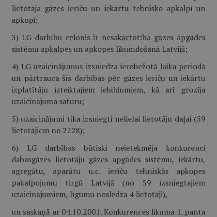
lietotāja gāzes ierīču un iekārtu tehnisko apkalpi un
apkopi;
3) LG darbību cēlonis ir nesakārtotība gāzes apgādes
sistēmu apkalpes un apkopes likumdošanā Latvijā;
4) LG uzaicinājumus izsniedza ierobežotā laika periodā
un pārtrauca šīs darbības pēc gāzes ierīču un iekārtu
izplatītāju izteiktajiem iebildumiem, kā arī grozīja
uzaicinājuma saturu;
5) uzaicinājumi tika izsniegti nelielai lietotāju daļai (59
lietotājiem no 2228);
6) LG darbības būtiski neietekmēja konkurenci
dabasgāzes lietotāju gāzes apgādes sistēmu, iekārtu,
agregātu, aparātu u.c. ierīču tehniskās apkopes
pakalpojumu tirgū Latvijā (no 59 izsniegtajiem
uzaicinājumiem, līgumu noslēdza 4 lietotāji),
un saskaņā ar 04.10.2001. Konkurences likuma 1. panta