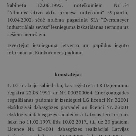
kabineta 13.06.1995. noteikumiem Nr.154
“Administratīvo aktu procesa noteikumi” 59.pantu,
10.04.2002. sēdē nolēma pagarināt SIA “Eversmeyer
industriālais seviss” iesnieguma izskatīšanas termiņu uz
sešiem mēnešiem.
Izvērtējot iesniegumā ietverto un papildus iegūto
informāciju, Konkurences padome
konstatēja:
1. LG ir akciju sabiedrība, kas reģistrēta LR Uzņēmumu
reģistrā 22.03.1991. ar Nr. 000300064. Energoapgādes
regulēšanas padome ir izsniegusi LG licenci Nr. 32001
ekskluzīvai dabasgāzes pārvadei un licenci Nr. 33001
ekskluzīvai dabasgāzes sadalei visā Latvijas teritorijā uz
laiku no 11.02.1997. līdz 10.02.2017., t.i., uz 20 gadiem.
Licence Nr. E34001 dabasgāzes realizācijai Latvijas