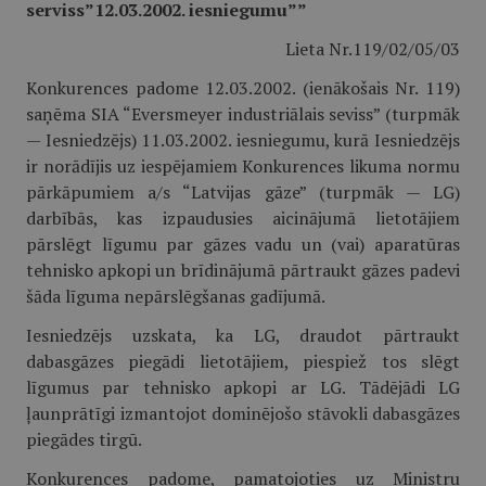
serviss”12.03.2002. iesniegumu””
Lieta Nr.119/02/05/03
Konkurences padome 12.03.2002. (ienākošais Nr. 119)
saņēma SIA “Eversmeyer industriālais seviss” (turpmāk
— Iesniedzējs) 11.03.2002. iesniegumu, kurā Iesniedzējs
ir norādījis uz iespējamiem Konkurences likuma normu
pārkāpumiem a/s “Latvijas gāze” (turpmāk — LG)
darbībās, kas izpaudusies aicinājumā lietotājiem
pārslēgt līgumu par gāzes vadu un (vai) aparatūras
tehnisko apkopi un brīdinājumā pārtraukt gāzes padevi
šāda līguma nepārslēgšanas gadījumā.
Iesniedzējs uzskata, ka LG, draudot pārtraukt
dabasgāzes piegādi lietotājiem, piespiež tos slēgt
līgumus par tehnisko apkopi ar LG. Tādējādi LG
ļaunprātīgi izmantojot dominējošo stāvokli dabasgāzes
piegādes tirgū.
Konkurences padome, pamatojoties uz Ministru