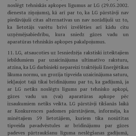
noslēgt tehniskās apkopes līgumus ar LG (29.05.2002.
dienesta ziņojums), kā arī par to, ka LG pārstāvji nav
piedāvājuši citas alternatīvas un nav norādījuši uz to,
ka lietotājs varētu brīvi izvēlēties arī kādu citu
uzņēmējsabiedrību, kura sniedz gāzes vadu un
aparatūras tehniskās apkopes pakalpojumus.
11. LG, atsaucoties uz Iesniedzēja rakstiski izteiktajiem
iebildumiem par uzaicinājuma ultimatīvo raksturu,
atzina, ka LG darbinieki nepareizi traktējuši Enerģētikas
likuma normu, un grozīja tipveida uzaicinājuma saturu,
iekļaujot tajā tikai brīdinājumu par to, ka gadījumā, ja
ar LG netiks noslēgts līgums par tehnisko apkopi,
gāzes vadu un (vai) aparatūras apkope pēc
izsaukumiem netiks veikta. LG pārstāvji tikšanās laikā
ar Konkurences padomes pārstāvjiem, informēja, ka
minētajiem 59 lietotājiem, kuriem tika nosūtītas
tipveida pavadvēstules ar brīdinājumu par gāzes
padeves pārtraukšanu līguma neslēgšanas gadījumā,