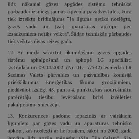
līdz nākamai gāzes apgādes sistēmu tehniskai
pārbaudei izsniegs jaunās tipveida pavadvēstules, kurā
tiek izteikts brīdinājums “Ja līgums netiks noslēgts,
gāzes vadu un (vai) aparatūras apkope pēc
izsaukumiem netiks veikta”. Šādas tehniskās pārbaudes
tiek veiktas divas reizes gadā.
12. Ar mērķi sakārtot likumdošanu gāzes apgādes
sistēmu apkalpošanā un apkopē LG speciālisti
izstrādāja un 09.04.2002. (Nr. 01.—7/542) iesniedza LR
Saeimas Valsts pārvaldes un pašvaldības komisijā
priekšlikumus Enerģētikas likuma grozījumiem,
piedāvājot izslēgt 45. panta 4. punktu, kas nodrošinātu
patērētāju tiesību ievērošanu brīvi izvēlēties
pakalpojumu sniedzēju.
13. Konkurences padome iepazinās ar vairākiem
līgumiem par gāzes vadu un aparatūras tehnisko
apkopi, kas noslēgti ar lietotājiem, sākot no 2002. gada
janvāra līdz aprīļa mēnesim (SIA “Pa Ceļam”, SIA