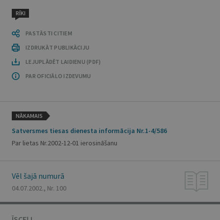
RĪKI
PASTĀSTI CITIEM
IZDRUKĀT PUBLIKĀCIJU
LEJUPLĀDĒT LAIDIENU (PDF)
PAR OFICIĀLO IZDEVUMU
NĀKAMAIS
Satversmes tiesas dienesta informācija Nr.1-4/586
Par lietas Nr.2002-12-01 ierosināšanu
Vēl šajā numurā
04.07.2002., Nr. 100
ĪSCEĻI