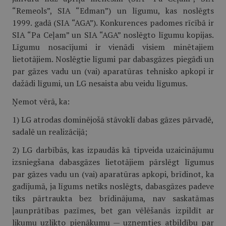
“Remeols”, SIA “Edman”) un līgumu, kas noslēgts
1999. gadā (SIA “AGA”). Konkurences padomes rīcībā ir
SIA “Pa Ceļam” un SIA “AGA” noslēgto līgumu kopijas.
Līgumu nosacījumi ir vienādi visiem minētajiem
lietotājiem. Noslēgtie līgumi par dabasgāzes piegādi un
par gāzes vadu un (vai) aparatūras tehnisko apkopi ir
dažādi līgumi, un LG nesaista abu veidu līgumus.
Ņemot vērā, ka:
1) LG atrodas dominējošā stāvoklī dabas gāzes pārvadē,
sadalē un realizācijā;
2) LG darbībās, kas izpaudās kā tipveida uzaicinājumu
izsniegšana dabasgāzes lietotājiem pārslēgt līgumus
par gāzes vadu un (vai) aparatūras apkopi, brīdinot, ka
gadījumā, ja līgums netiks noslēgts, dabasgāzes padeve
tiks pārtraukta bez brīdinājuma, nav saskatāmas
ļaunprātības pazīmes, bet gan vēlēšanās izpildīt ar
likumu uzlikto pienākumu — uzņemties atbildību par