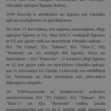
tehniskās apkopes līgumu skaitu).
1090 lietotāji ir atteikušies no līguma par tehnisko
apkopi noslēgšanas vai pārslēgšanas.
No tiem 59 lietotājiem, kas saņēma uzaicinājumu slēgt
apkopes līgumu ar LG, tikai četri ir noslēguši līgumus
ar LG par gāzes vadu un aparatūras tehnisko apkopi —
SIA “Pa Ceļam”, SIA “Edman”, SIA “Ema-2”, SIA
“Remeols” (ar LG noslēgti divi līgumi). Viens no
lietotājiem — SIA “Prāna Ko” — ir atteicies slēgt līgumu
ar LG par gāzes vadu un aparatūras tehnisko apkopi,
par to informējot LG. Pārējie 54 lietotāji nav atbildējuši
LG. Nevienam no šiem lietotājam nav pārtraukta
dabasgāzes piegāde.
10. Telefonsarunās ar Konkurences padomes
amatpersonām SIA “Pa Ceļam”, SIA “Edman”, SIA
“Ema-2” un SIA “Remeols” vadība pauda
neapmierinātību par to, ka ir netiešā veidā piespiesti