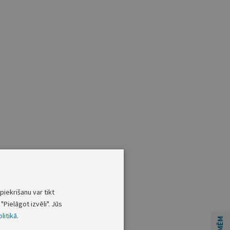
piekrišanu var tikt
"Pielāgot izvēli". Jūs
litikā
.