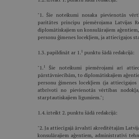
"1. Šie noteikumi nosaka pievienotās vēr
paritātes principu piemērojama Latvijas R
diplomātiskajiem un konsulārajiem aģentiem,
personu ģimenes locekļiem, ja attiecīgajos st
1
1.3. papildināt ar 1.
punktu šādā redakcijā:
1
"1.
Šie noteikumi piemērojami arī attiec
pārstāvniecībām, to diplomātiskajiem aģentie
personu ģimenes locekļiem (ja attiecīgajos s
atbrīvoti no pievienotās vērtības nodokļa
starptautiskajiem līgumiem.";
1.4. izteikt 2. punktu šādā redakcijā:
"2. Ja attiecīgajā ārvalstī akreditētajām Lat
konsulārajiem aģentiem, administratīvi te