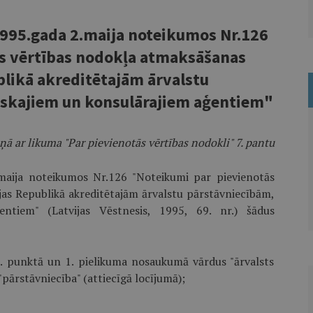
1995.gada 2.maija noteikumos Nr.126
s vērtības nodokļa atmaksāšanas
blikā akreditētajām ārvalstu
iskajiem un konsulārajiem aģentiem"
ņā ar likuma "Par pievienotās vērtības nodokli" 7. pantu
 maija noteikumos Nr.126 "Noteikumi par pievienotās
jas Republikā akreditētajām ārvalstu pārstāvniecībām,
ntiem" (Latvijas Vēstnesis, 1995, 69. nr.) šādus
1. punktā un 1. pielikuma nosaukumā vārdus "ārvalsts
"pārstāvniecība" (attiecīgā locījumā);