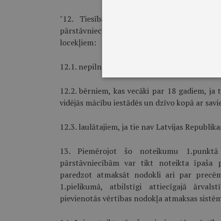
"12. Tiesības saņemt atpakaļ samaksāto 
pārstāvniecību diplomātisko un konsulāro 
locekļiem:
12.1. nepilngadīgajiem bērniem;
12.2. bērniem, kas vecāki par 18 gadiem, ja t
vidējās mācību iestādēs un dzīvo kopā ar sav
12.3. laulātajiem, ja tie nav Latvijas Republika
13. Piemērojot šo noteikumu 1.punktā 
pārstāvniecībām var tikt noteikta īpaša 
paredzot atmaksāt nodokli ari par precē
1.pielikumā, atbilstīgi attiecīgajā ārvals
pievienotās vērtības nodokļa atmaksas sistēm