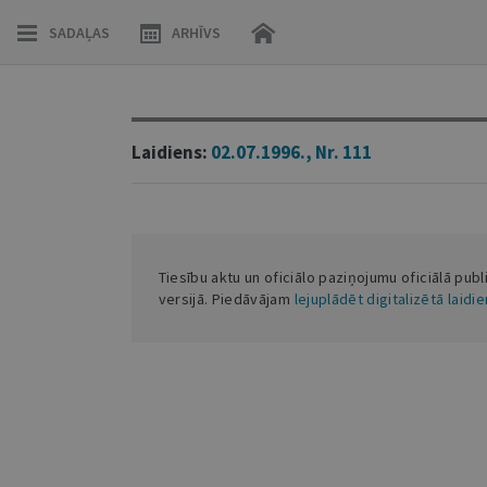
SADAĻAS
ARHĪVS
Laidiens:
02.07.1996., Nr. 111
Tiesību aktu un oficiālo paziņojumu oficiālā publ
versijā. Piedāvājam
lejuplādēt digitalizētā laidi