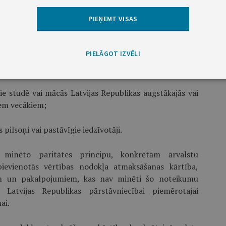
pievienotās vērtības nodokli ir šādiem ārvalstu
PIEŅEMT VISAS
aģentu un administratīvi tehniskā personāla ģimenes
PIELĀGOT IZVĒLI
ie studē vai mācās Latvijas Republikas augstākajās vai
iem vecākiem;
s pilsoņi vai pastāvīgie iedzīvotāji.
minēto paritātes principu, konkrētām ārvalstu
pievienotās vērtības nodokļa atmaksāšanas kārtība,
m un pakalpojumiem, kas nav minēti šo noteikumu
tī Latvijas Republikas pārstāvniecībai piemērotajai
ai.