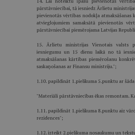
14. Lai noteiktu īpašu pievienotās vērtīb
pārstāvniecībai, tā iesniedz Ārlietu ministri
pievienotās vērtības nodokļa atmaksāšanas kā
atvieglojumiem samaksātā pievienotās vērt
pārstāvniecībai piemērojama Latvijas Republi
15. Ārlietu ministrijas Vienotais valsts
iesniegumu un 15 dienu laikā no tā iesn
atmaksāšanas kārtības piemērošanu konkrēta
saskaņošanas ar Finansu ministriju.";
1.10. papildināt 1.pielikuma 5.punktu ar šāda
"Materiāli pārstāvniecības ēkas remontam. Ka
1.11. papildināt 1.pielikuma 8.punktu aiz vārd
rezidences";
1.12. izteikt 2.pielikuma nosaukumu un tekstu