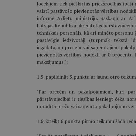
locekļiem tiek piešķirtas priekšrocības īpaš
valstī pastāvošo pievienotās vērtības nodokli
informē Ārlietu ministriju. Saskaņā ar Ārl
Latvijas Republikā akreditētās pārstāvniecība
tehniskais personāls, kā arī minēto personu ģ
pastāvīgie iedzīvotāji (turpmāk tekstā "
iegādātajām precēm vai saņemtajiem pakalp
pievienotās vērtības nodokli ar 0 procentu l
maksājumus.";
1.5. papildināt 3.punktu ar jaunu otro teikum
"Par precēm un pakalpojumiem, kuri pared
pārstāvniecībai ir tiesības iesniegt čeka nor
norādīta preču vai saņemto pakalpojumu vērt
1.6. izteikt 6.punkta pirmo teikumu šādā reda