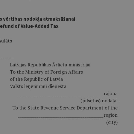
s vērtības nodokļa atmaksāšanai
Refund of Value-Added Tax
sulāts
______
Latvijas Republikas Ārlietu ministrijai
To the Ministry of Foreign Affairs
of the Republic of Latvia
Valsts ieņēmumu dienesta
_________________________________________ rajona
(pilsētas) nodaļai
To the State Revenue Service Department of the
_________________________________________region
(city)