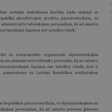
tības nodokļa maksāšanas kārtību, kāda saskaņā ar
epublikā akreditētajām ārvalstu pārstāvniecībām, to
 administratīvi tehniskajam personālam, kā arī minēto
arptautiskajos līgumos nav noteikts citādi."
ībā uz starptautisko organizāciju diplomātiskajām
m un administratīvi tehnisko personālu, kā arī minēto
tarptautiskajos līgumos nav noteikts citādi), kuri ir
, pamatojoties uz Latvijas Republikas noslēgtajiem
vijas Republikas pārstāvniecībām, to diplomātiskajiem un
hniskajam personālam, kā arī minēto personu ģimenes