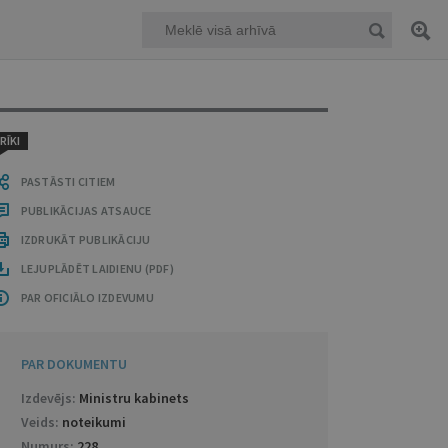
RĪKI
PASTĀSTI CITIEM
PUBLIKĀCIJAS ATSAUCE
IZDRUKĀT PUBLIKĀCIJU
LEJUPLĀDĒT LAIDIENU (PDF)
PAR OFICIĀLO IZDEVUMU
PAR DOKUMENTU
Izdevējs:
Ministru kabinets
Veids:
noteikumi
Numurs:
228