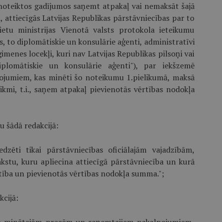
i noteiktos gadījumos saņemt atpakaļ vai nemaksāt šajā
, attiecīgās Latvijas Republikas pārstāvniecības par to
ietu ministrijas Vienotā valsts protokola ieteikumu
s, to diplomātiskie un konsulārie aģenti, administratīvi
imenes locekļi, kuri nav Latvijas Republikas pilsoņi vai
diplomātiskie un konsulārie aģenti"), par iekšzemē
ojumiem, kas minēti šo noteikumu 1.pielikumā, maksā
ikmi, t.i., saņem atpakaļ pievienotās vērtības nodokļa
u šādā redakcijā:
zēti tikai pārstāvniecības oficiālajām vajadzībām,
akstu, kuru apliecina attiecīgā pārstāvniecība un kurā
ība un pievienotās vērtības nodokļa summa.";
kcijā: