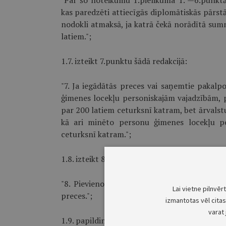
"Par šo noteikumu 1.pielikuma 1. —6.punk
kas paredzēti attiecīgās diplomātiskās pārstā
nodokli atmaksā, ja katrā čekā norādītā summ
latiem.";
1.7. izteikt 7.punktu šādā redakcijā:
"7. Ja iegādātās preces vai saņemtie pakalp
ģimenes locekļu personiskajām vajadzībām, p
par 200 latiem ceturksnī katram, bet ārvalst
kā ari minēto personu ģimenes locekļu p
ceturksnī katram.";
1.8. izteikt 8.punktu šādā redakcijā:
"8. Pievienotās vērtības nodoklis netiek atma
Lai vietne pilnvēr
preces.";
izmantotas vēl citas 
varat 
1.9. papildināt noteikumus ar 12., 13., 14. un