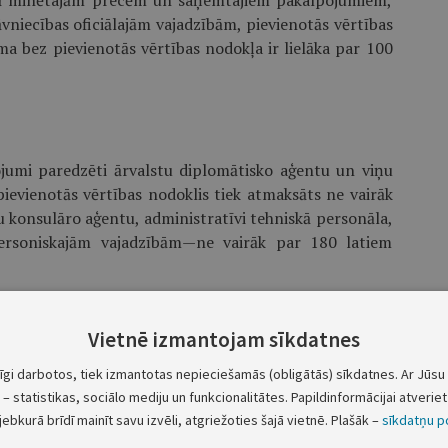
tā minētajām precēm un saņemtajiem pakalpojumiem,
vniecības oficiālajām vajadzībām, pievienotās vērtības
a bez pievienotās vērtības nodokļa ir lielāka par 100
ojumi paredzēti ārvalstu diplomātisko aģentu un viņu
ievienotās vērtības nodoklis tiek atmaksāts ne vairāk
u konsulāro aģentu, administratīvi tehniskā personāla,
ersoniskajām vajadzībām—ne vairāk par 180 latiem
Vietnē izmantojam sīkdatnes
ksāts, ja tiek iegādāti antīki priekšmeti vai lietotas
tīgi darbotos, tiek izmantotas nepieciešamās (obligātās) sīkdatnes. Ar Jūsu 
– statistikas, sociālo mediju un funkcionalitātes. Papildinformācijai atveriet 
jebkurā brīdī mainīt savu izvēli, atgriežoties šajā vietnē. Plašāk –
sīkdatņu po
 15.punktu šādā redakcijā: