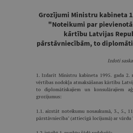
Grozījumi Ministru kabineta 
"Noteikumi par pievienotā
kārtību Latvijas Repu
pārstāvniecībām, to diplomāt
Izdoti saska
1. Izdarīt Ministru kabineta 1995. gada 2.
vērtības nodokļa atmaksāšanas kārtību Latvi
to diplomātiskajiem un konsulārajiem aģe
grozījumus:
1.1. aizstāt noteikumu nosaukumā, 3., 5., 1
pārstāvniecība" (attiecīgā locījumā) ar vārdu 
1.2. izteikt 1. punktu šādā redakcijā: