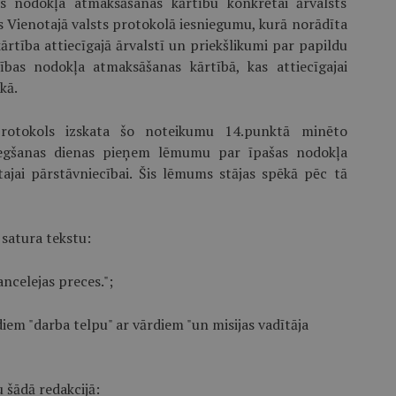
as nodokļa atmaksāšanas kārtību konkrētai ārvalsts
jas Vienotajā valsts protokolā iesniegumu, kurā norādīta
rtība attiecīgajā ārvalstī un priekšlikumi par papildu
ības nodokļa atmaksāšanas kārtībā, kas attiecīgajai
kā.
 protokols izskata šo noteikumu 14.punktā minēto
iegšanas dienas pieņem lēmumu par īpašas nodokļa
jai pārstāvniecībai. Šis lēmums stājas spēkā pēc tā
 satura tekstu:
ncelejas preces.";
iem "darba telpu" ar vārdiem "un misijas vadītāja
 šādā redakcijā: