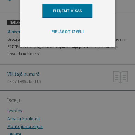
PIEŅEMT VISAS
NĀKAMAIS
PIELĀGOT IZVĒLI
Ministru kabineta noteikumi nr.243
Grozījumi Ministru kabineta 1995.gada 5.septembra noteikumos nr.
267 "Pilsētu un pagastu dzīvojamo māju privatizācijas komisiju
tipveida nolikums"
Vēl šajā numurā
09.07.1996., Nr. 116
ĪSCEĻI
Izsoles
Amatu konkursi
Mantojumu ziņas
Likumi