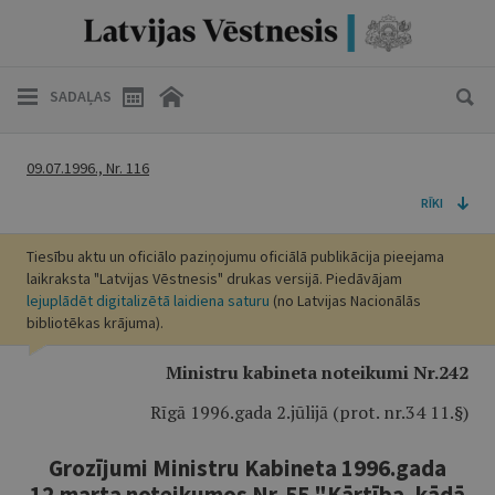
SADAĻAS
09.07.1996., Nr. 116
RĪKI
Tiesību aktu un oficiālo paziņojumu oficiālā publikācija pieejama
laikraksta "Latvijas Vēstnesis" drukas versijā. Piedāvājam
lejuplādēt digitalizētā laidiena saturu
(no Latvijas Nacionālās
bibliotēkas krājuma).
Ministru kabineta noteikumi Nr.242
Rīgā 1996.gada 2.jūlijā (prot. nr.34 11.§)
Grozījumi Ministru Kabineta 1996.gada
12.marta noteikumos Nr. 55 "Kārtība, kādā