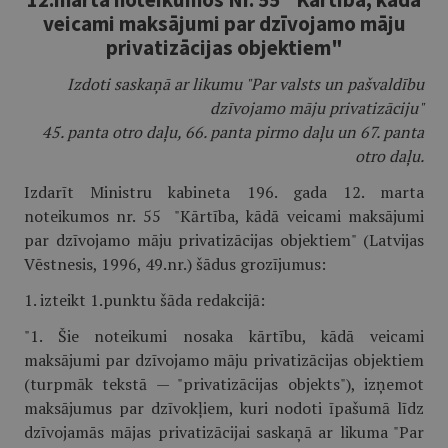
veicami maksājumi par dzīvojamo māju
privatizācijas objektiem"
Izdoti saskaņā ar likumu "Par valsts un pašvaldību
dzīvojamo māju privatizāciju"
45. panta otro daļu, 66. panta pirmo daļu un 67. panta
otro daļu.
Izdarīt Ministru kabineta 196. gada 12. marta
noteikumos nr. 55 "Kārtība, kādā veicami maksājumi
par dzīvojamo māju privatizācijas objektiem" (Latvijas
Vēstnesis, 1996, 49.nr.) šādus grozījumus:
1. izteikt 1.punktu šāda redakcijā:
"1. Šie noteikumi nosaka kārtību, kādā veicami
maksājumi par dzīvojamo māju privatizācijas objektiem
(turpmāk tekstā — "privatizācijas objekts"), izņemot
maksājumus par dzīvokļiem, kuri nodoti īpašumā līdz
dzīvojamās mājas privatizācijai saskaņā ar likuma "Par