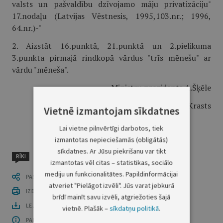
valsts un pašvaldību dzīvojamo māju privatizāciju"
17.nodaļu (Latvijas Vēstnesis, 1995,103.nr.; 1996,
64.nr.)-"
2. Aizstāt 16.punktā, 21.punktā un 2.pielikuma
3.punkta pirmajā rindkopā vārdus "trīs mēnešu" ar
vārdu "mēneša".
Ministru prezidents A.Šķēle
Ekonomikas ministrs G.Krasts
Vietnē izmantojam sīkdatnes
Lai vietne pilnvērtīgi darbotos, tiek
izmantotas nepieciešamās (obligātās)
sīkdatnes. Ar Jūsu piekrišanu var tikt
RĪKI
izmantotas vēl citas – statistikas, sociālo
mediju un funkcionalitātes. Papildinformācijai
PASTĀSTI CITIEM
atveriet "Pielāgot izvēli". Jūs varat jebkurā
IZDRUKĀT PUBLIKĀCIJU
brīdī mainīt savu izvēli, atgriežoties šajā
LEJUPLĀDĒT LAIDIENU (PDF)
vietnē. Plašāk –
sīkdatņu politikā
.
PAR OFICIĀLO IZDEVUMU