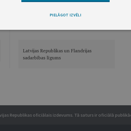
PIELĀGOT IZVĒLI
Nākamā
Latvijas Republikas un Flandrijas
sadarbības līgums
vijas Republikas oficiālais izdevums. Tā saturs ir oficiālā publikāc