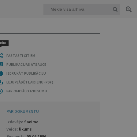
RĪKI
PASTĀSTI CITIEM
PUBLIKĀCIJAS ATSAUCE
IZDRUKĀT PUBLIKĀCIJU
LEJUPLĀDĒT LAIDIENU (PDF)
PAR OFICIĀLO IZDEVUMU
PAR DOKUMENTU
Izdevējs:
Saeima
Veids:
likums
Pieņemts:
05.06.1996
.