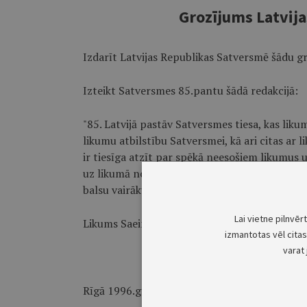
Grozījums Latvij
Izdarīt Latvijas Republikas Satversmē šādu g
Izteikt Satversmes 85.pantu šādā redakcijā:
"85. Latvijā pastāv Satversmes tiesa, kas lik
likumu atbilstību Satversmei, kā ari citas ar
ir tiesīga atzīt par spēkā neesošiem likumus u
uz likumā noteikto laiku apstiprina Saeima, ai
balsu vairākumu."
Lai vietne pilnvēr
Likums Saeimā pieņemts 1996.gada 5.jūnijā.
izmantotas vēl citas 
varat 
Rīgā 1996.gada 12. jūnijā