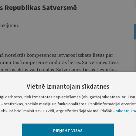
as Republikas Satversmē
rozījumu:
umā noteiktās kompetences ietvaros izskata lietas par
 likumu tās kompetencē nodotās lietas. Satversmes tiesa
n citus aktus vai to daļas. Satversmes tiesas tiesnešus
zklāti balsojot, ar ne mazāk kā 51 Saeimas locekļa
Vietnē izmantojam sīkdatnes
tīgi darbotos, tiek izmantotas nepieciešamās (obligātās) sīkdatnes. Ar Jūsu 
– statistikas, sociālo mediju un funkcionalitātes. Papildinformācijai atveriet 
jebkurā brīdī mainīt savu izvēli, atgriežoties šajā vietnē. Plašāk –
sīkdatņu po
Valsts prezidents G.Ulmanis
PIEŅEMT VISAS