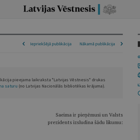
Iepriekšējā publikācija
Nākamā publikācija
ikācija pieejama laikraksta "Latvijas Vēstnesis" drukas
ena saturu
(no Latvijas Nacionālās bibliotēkas krājuma).
Saeima ir pieņēmusi un Valsts
prezidents izsludina šādu likumu: