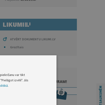
ATVĒRT DOKUMENTU LIKUMI.LV
Grozītais
piekrišanu var tikt
"Pielāgot izvēli". Jūs
litikā
.
ATSAUKSMĒM