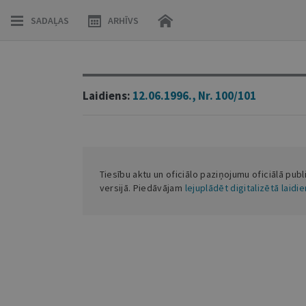
SADAĻAS
ARHĪVS
Laidiens:
12.06.1996., Nr. 100/101
Tiesību aktu un oficiālo paziņojumu oficiālā publ
versijā. Piedāvājam
lejuplādēt digitalizētā laidi