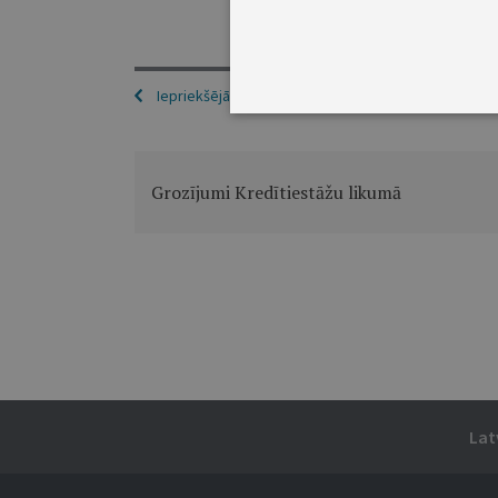
Iepriekšējā
Grozījumi Kredītiestāžu likumā
Lat