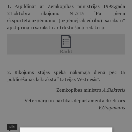
1. Papildināt ar Zemkopības ministrijas 1998.gada
21.oktobra rīkojumu Nr.213 “Par piena
eksportētājuzņēmumu (uzņēmējsabiedrību) sarakstu”
apstiprināto sarakstu ar tekstu šādā redakcijā:
2. Rīkojums stājas spēkā nākamajā dienā pēc tā
publicēšanas laikrakstā “Latvijas Vēstnesis”.
Zemkopības ministrs
A.Slakteris
Veterinārā un pārtikas departamenta direktors
V.Grapmanis
RĪKI