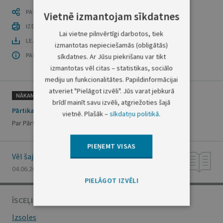
PASTĀSTI CITIEM
Vietnē izmantojam sīkdatnes
IZDRUKĀT PUBLIKĀCIJU
Lai vietne pilnvērtīgi darbotos, tiek
LEJUPLĀDĒT LAIDIENU (PDF)
izmantotas nepieciešamās (obligātās)
PAR OFICIĀLO IZDEVUMU
sīkdatnes. Ar Jūsu piekrišanu var tikt
izmantotas vēl citas – statistikas, sociālo
mediju un funkcionalitātes. Papildinformācijai
atveriet "Pielāgot izvēli". Jūs varat jebkurā
NĀKAMAIS
brīdī mainīt savu izvēli, atgriežoties šajā
Pārtikas un veterinārā dienesta rīkojums Nr.235
vietnē. Plašāk –
sīkdatņu politikā
.
Par Pārtikas un veterinārā dienesta darbības reglamentu
PIEŅEMT VISAS
Vēl šajā numurā
04.06.2002., Nr. 83
PIELĀGOT IZVĒLI
ĪSCEĻI
Izsoles