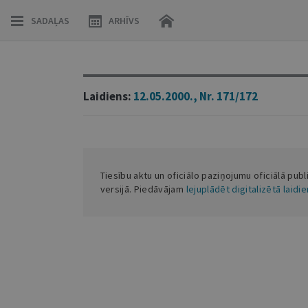
SADAĻAS
ARHĪVS
Laidiens:
12.05.2000., Nr. 171/172
Tiesību aktu un oficiālo paziņojumu oficiālā publ
versijā. Piedāvājam
lejuplādēt digitalizētā laidi