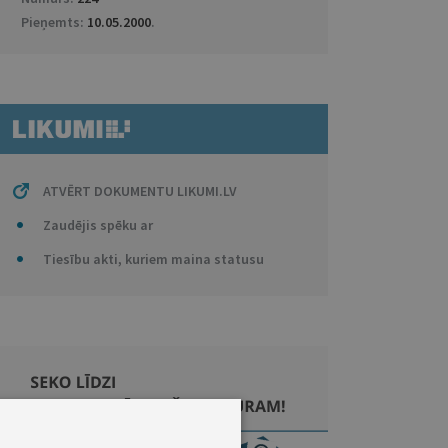
Pieņemts:
10.05.2000
.
ATVĒRT DOKUMENTU LIKUMI.LV
Zaudējis spēku ar
Tiesību akti, kuriem maina statusu