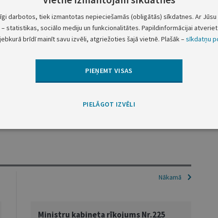
as izpilddirektore
tīgi darbotos, tiek izmantotas nepieciešamās (obligātās) sīkdatnes. Ar Jūsu 
enības priekšsēdētājs
– statistikas, sociālo mediju un funkcionalitātes. Papildinformācijai atveriet 
jebkurā brīdī mainīt savu izvēli, atgriežoties šajā vietnē. Plašāk –
sīkdatņu po
eta 1999.gada 26.maija rīkojumu Nr.257 "Par Latvijas
organizācijas gadskārtējā konferencē Ženēvā" (Latvijas
PIEŅEMT VISAS
Ministru prezidents A.Bērziņš
PIELĀGOT IZVĒLI
Labklājības ministrs A.Požarnovs
Nākamā
Ministru kabineta rīkojums Nr.225