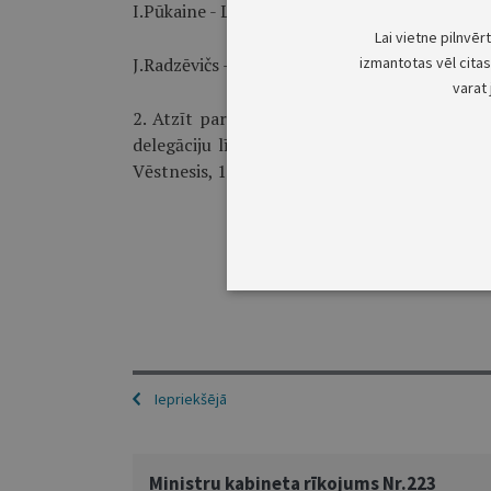
I.Pūkaine - Latvijas Darba devēju konfederācij
Lai vietne pilnvēr
J.Radzēvičs - Latvijas Brīvo arodbiedrību savi
izmantotas vēl citas 
varat 
2. Atzīt par spēku zaudējušu Ministru kabin
delegāciju līdzdalībai Starptautiskās darba 
Vēstnesis, 1999, 174./176.nr.).
Iepriekšējā
Ministru kabineta rīkojums Nr.223