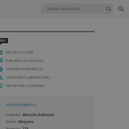
RĪKI
PASTĀSTI CITIEM
PUBLIKĀCIJAS ATSAUCE
IZDRUKĀT PUBLIKĀCIJU
LEJUPLĀDĒT LAIDIENU (PDF)
PAR OFICIĀLO IZDEVUMU
PAR DOKUMENTU
Izdevējs:
Ministru kabinets
Veids:
rīkojums
Numurs:
224