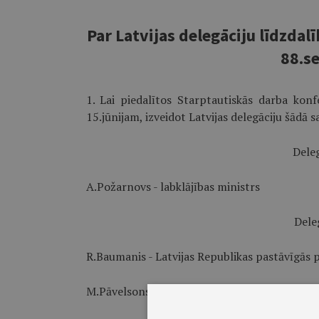
Par Latvijas delegāciju līdzda
88.s
1. Lai piedalītos Starptautiskās darba kon
15.jūnijam, izveidot Latvijas delegāciju šādā s
Deleg
A.Požarnovs - labklājības ministrs
Deleg
R.Baumanis - Latvijas Republikas pastāvīgās
M.Pāvelsons - Latvijas Republikas pastāvīgās