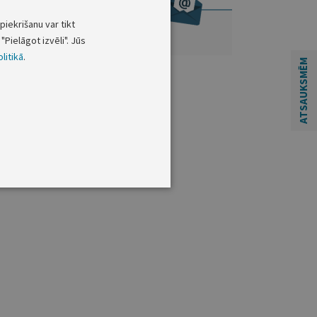
piekrišanu var tikt
"Pielāgot izvēli". Jūs
litikā
.
ATSAUKSMĒM