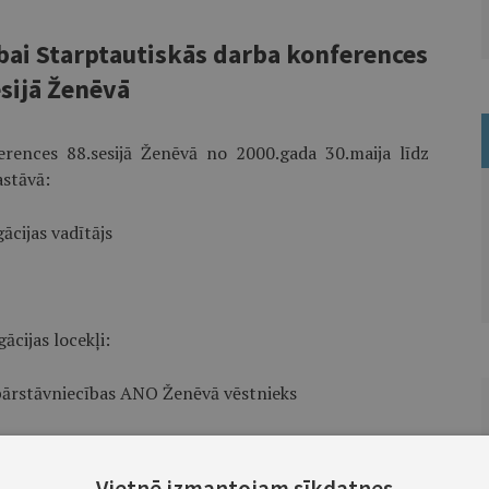
lībai Starptautiskās darba konferences
esijā Ženēvā
ferences 88.sesijā Ženēvā no 2000.gada 30.maija līdz
astāvā:
ācijas vadītājs
ācijas locekļi:
 pārstāvniecības ANO Ženēvā vēstnieks
 pārstāvniecības ANO Ženēvā trešais sekretārs
Vietnē izmantojam sīkdatnes