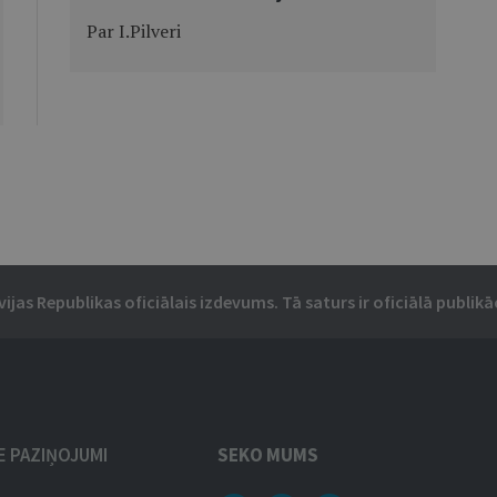
Par I.Pilveri
vijas Republikas oficiālais izdevums. Tā saturs ir oficiālā publikāc
IE PAZIŅOJUMI
SEKO MUMS