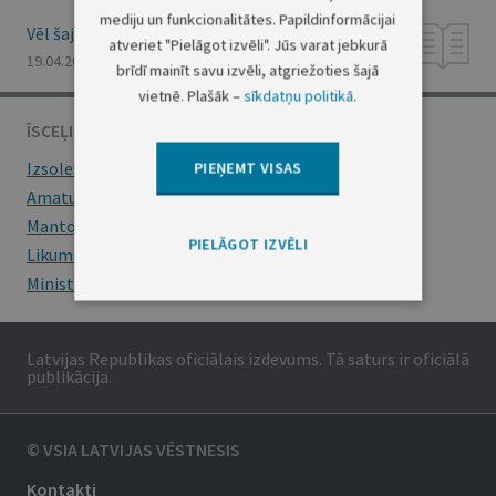
mediju un funkcionalitātes. Papildinformācijai
Vēl šajā numurā
atveriet "Pielāgot izvēli". Jūs varat jebkurā
19.04.2002., Nr. 60
brīdī mainīt savu izvēli, atgriežoties šajā
vietnē. Plašāk –
sīkdatņu politikā
.
ĪSCEĻI
Izsoles
PIEŅEMT VISAS
Amatu konkursi
Mantojumu ziņas
PIELĀGOT IZVĒLI
Likumi
Ministru kabineta noteikumi
Latvijas Republikas oficiālais izdevums. Tā saturs ir oficiālā
publikācija.
© VSIA LATVIJAS VĒSTNESIS
Kontakti