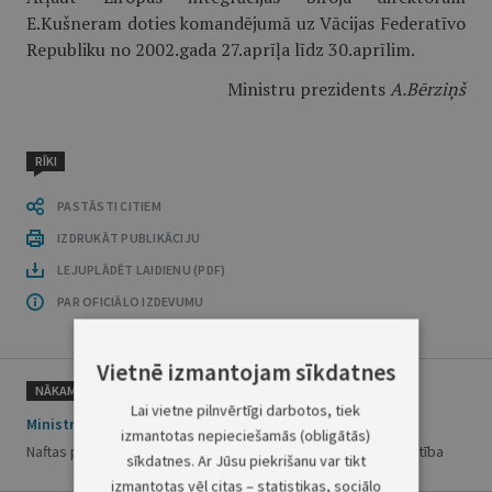
E.Kušneram doties komandējumā uz Vācijas Federatīvo
Republiku no 2002.gada 27.aprīļa līdz 30.aprīlim.
Ministru prezidents
A.Bērziņš
RĪKI
PASTĀSTI CITIEM
IZDRUKĀT PUBLIKĀCIJU
LEJUPLĀDĒT LAIDIENU (PDF)
PAR OFICIĀLO IZDEVUMU
Vietnē izmantojam sīkdatnes
NĀKAMAIS
Lai vietne pilnvērtīgi darbotos, tiek
Ministru kabineta noteikumi Nr.138
izmantotas nepieciešamās (obligātās)
Naftas produktu rezerves izveidošanas un uzglabāšanas kārtība
sīkdatnes. Ar Jūsu piekrišanu var tikt
izmantotas vēl citas – statistikas, sociālo