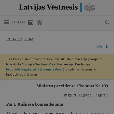
SADAĻAS
19.04.2002., Nr. 60
RĪKI
Tiesību aktu un oficiālo paziņojumu oficiālā publikācija pieejama
laikraksta "Latvijas Vēstnesis" drukas versijā. Piedāvājam
lejuplādēt digitalizētā laidiena saturu
(no Latvijas Nacionālās
bibliotēkas krājuma).
Ministru prezidenta rīkojums Nr.109
Rīgā 2002.gada 17.aprīlī
Par E.Kušnera komandējumu
Atļaut Eiropas integrācijas biroja direktoram