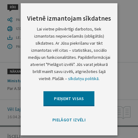
RĪKI
Vietnē izmantojam sīkdatnes
PASTĀSTI CITIEM
Lai vietne pilnvērtīgi darbotos, tiek
IZDRUKĀT PUBLIKĀCIJU
izmantotas nepieciešamās (obligātās)
LEJUPLĀDĒT LAIDIENU (PDF)
sīkdatnes. Ar Jūsu piekrišanu var tikt
PAR OFICIĀLO IZDEVUMU
izmantotas vēl citas – statistikas, sociālo
mediju un funkcionalitātes. Papildinformācijai
atveriet "Pielāgot izvēli". Jūs varat jebkurā
brīdī mainīt savu izvēli, atgriežoties šajā
NĀKAMAIS
vietnē. Plašāk –
sīkdatņu politikā
.
Ministu prezidenta rīkojums Nr.102
Par A.Slaktera komandējumu
PIEŅEMT VISAS
Vēl šajā numurā
16.04.2002., Nr. 57
PIELĀGOT IZVĒLI
ĪSCEĻI