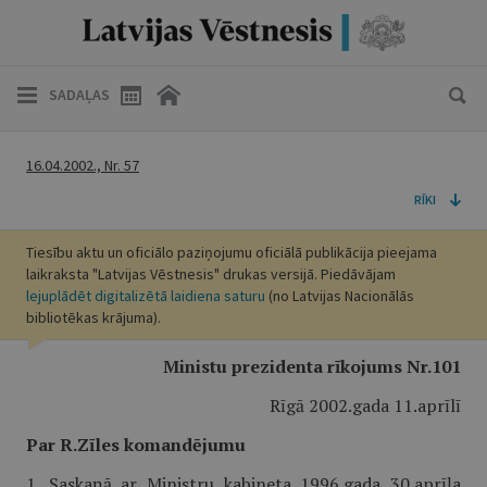
SADAĻAS
16.04.2002., Nr. 57
RĪKI
Tiesību aktu un oficiālo paziņojumu oficiālā publikācija pieejama
laikraksta "Latvijas Vēstnesis" drukas versijā. Piedāvājam
lejuplādēt digitalizētā laidiena saturu
(no Latvijas Nacionālās
bibliotēkas krājuma).
Ministu prezidenta rīkojums Nr.101
Rīgā 2002.gada 11.aprīlī
Par R.Zīles komandējumu
1. Saskaņā ar Ministru kabineta 1996.gada 30.aprīļa