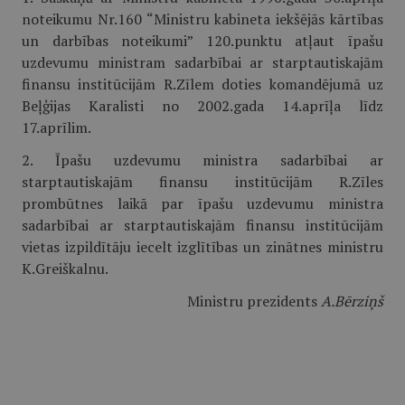
noteikumu Nr.160 “Ministru kabineta iekšējās kārtības
un darbības noteikumi” 120.punktu atļaut īpašu
uzdevumu ministram sadarbībai ar starptautiskajām
finansu institūcijām R.Zīlem doties komandējumā uz
Beļģijas Karalisti no 2002.gada 14.aprīļa līdz
17.aprīlim.
2. Īpašu uzdevumu ministra sadarbībai ar
starptautiskajām finansu institūcijām R.Zīles
prombūtnes laikā par īpašu uzdevumu ministra
sadarbībai ar starptautiskajām finansu institūcijām
vietas izpildītāju iecelt izglītības un zinātnes ministru
K.Greiškalnu.
Ministru prezidents
A.Bērziņš