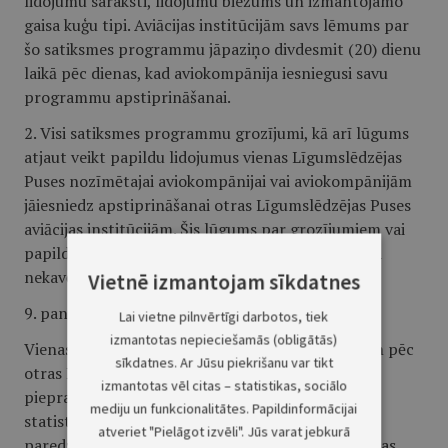
lidojumu saraksti, lidojumu biežums un izmantojamo
gaisa kuģu tipi. Aviācijas institūcijām savs lēmums par
šo satiksmes programmu jāpaziņo divdesmit (20) dienu
laikā pēc dienas, kad aviokompānija iesniegusi savu
programmu apstiprināšanai.
2. Visi satiksmes programmu grozījumi, kā arī lūgums
atjaut veikt papildu lidojumus vienas Līgumslēdzējas
Puses nozīmētajai aviokompānijai vai aviokompānijām
jāiesniedz apstiprināšanai otras Līgumslēdzējas Puses
aviācijas institūcijām. Šis lūgums par grozījumiem vai
papildu lidojumiem aviācijas institūcijām jāizskata
nekavējoties.
Vietnē izmantojam sīkdatnes
9. pants.
Informācija un statistika
Lai vietne pilnvērtīgi darbotos, tiek
izmantotas nepieciešamās (obligātās)
Vienas Līgumslēdzējas Puses aviācijas institūcijām pēc
sīkdatnes. Ar Jūsu piekrišanu var tikt
otras Līgumslēdzējas Puses aviācijas institūciju
izmantotas vēl citas – statistikas, sociālo
pieprasījuma jāiesniedz tām tāda informācija un
mediju un funkcionalitātes. Papildinformācijai
statistikas dati par gaisa satiksmi, kuru Līgumā
atveriet "Pielāgot izvēli". Jūs varat jebkurā
paredzētajos maršrutos veic pirmās Līgumslēdzējas