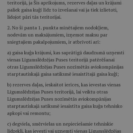
teritorijā, ja Šis aprīkojums, rezerves daļas un krājumi
paliek gaisa kuģī līdz to izvešanai vai ja tiek izlietoti,
lidojot pāri tās teritorijai.
2. No šī panta 1. punkta mīnētajiem nodokļiem,
nodevām un maksājumiem, izņemot maksu par
sniegtajiem pakalpojumiem, ir atbrīvoti arī:
a) gaisa kuģa krājumi, kas saprātīgā daudzumā uzņemti
vienas Līgumslēdzējas Puses teritorijā patērēšanai
otras Līgumslēdzējas Puses nozīmētās aviokompānijas
starptautiskajā gaisa satiksmē iesaistītajā gaisa kuģī;
b) rezerves daļas, ieskaitot ierīces, kas ievestas vienas
Līgumslēdzējas Puses teritorijā, lai veiktu otras
Līgumslēdzējas Puses nozīmētās aviokompānijas
starptautiskajā satiksmē iesaistīta gaisa kuģa tehnisko
apkopi vai remontu;
c) degviela, smērvielas un nepieciešamie tehniskie
līdzekli, kas ievesti vai uzņemti vienas Līgumslēdzējas