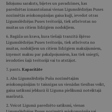
lidojumu saraksts, bijetes un pavadzīmes, kas
paredzētas izmantošanai vienas Līgumslēdzējas Puses
nozīmētās aviokompānijas gaisa kuģī, ievedot otras
Līgumslēdzējas Puses teritorijā, tiek atbrīvotas no
muitas un citiem līdzīgiem nodokļiem.
6. Bagāža un krava, kura tiešajā tranzītā šķērso
Līgumslēdzējas Puses teritoriju, tiek atbrīvota no
muitas, nodokļiem un citiem līdzīgiem maksājumiem,
izņemot maksu par pakalpojumiem, kas tiek sniegti,
ierodoties šajā teritorijā vai to atstājot.
7. pants.
Kapacitāte
1. Abu Līgumslēdzēju Pušu nozīmētajām
aviokompānijām tr taisnīgas un vienādas tiesības veikt,
gaisa satiksmi jebkurā šī Līguma pielikumā noteiktajā
maršrutā.
2. Veicot Līgumā paredzēto satiksmi, vienas
Līgumslēdzējas Puses nozīmētā aviokompānija vai