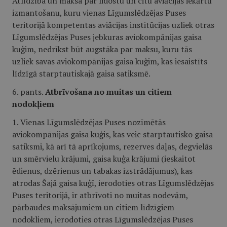
Atlīdzība un maksa par lidostu un citu aviācijas iekārtu
izmantošanu, kuru vienas Līgumslēdzējas Puses
teritorijā kompetentas aviācijas institūcijas uzliek otras
Līgumslēdzējas Puses jebkuras aviokompānijas gaisa
kuģim, nedrīkst būt augstāka par maksu, kuru tās
uzliek savas aviokompānijas gaisa kuģim, kas iesaistīts
līdzīgā starptautiskajā gaisa satiksmē.
6. pants.
Atbrīvošana no muitas un citiem
nodokļiem
1. Vienas Līgumslēdzējas Puses nozīmētās
aviokompānijas gaisa kuģis, kas veic starptautisko gaisa
satiksmi, kā arī tā aprīkojums, rezerves daļas, degvielās
un smērvielu krājumi, gaisa kuģa krājumi (ieskaitot
ēdienus, dzērienus un tabakas izstrādājumus), kas
atrodas Šajā gaisa kuģī, ierodoties otras Līgumslēdzējas
Puses teritorijā, ir atbrīvoti no muitas nodevām,
pārbaudes maksājumiem un citiem līdzīgiem
nodokliem, ierodoties otras Līgumslēdzējas Puses