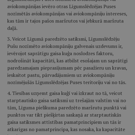
aviokompānijas ievēro otras Līgumslēdzējas Puses
nozīmētās aviokompānijas vai aviokompāniju intereses,
kas tām ir tajos pašos maršrutos vai jebkurā maršruta
daļā.
3. Veicot Līgumā paredzēto satiksmi, Līgumslēdzēju
Pušu nozīmēto aviokompāniju galvenais uzdevums ir,
ievērojot saprātīgu gaisa kuģa noslodzes faktoru,
nodrošināt kapacitāti, kas atbilst esošajam un saprātīgi
paredzamajam pieprasījumam pēc pasažieru un kravas,
ieskaitot pastu, pārvadājumiem uz aviokompāniju
nozīmējušās Līgumslēdzējas Puses teritoriju vai no tās.
4. Tiesības uzņemt gaisa kuģī vai izkraut no tā, veicot
starptautisko gaisa satiksmi uz trešajām valstīm vai no
tām, Līguma pielikuma paredzēto maršrutu punktā vai
punktos var tikt piešķirtas saskaņā ar starptautiskās
gaisa satiksmes attīstības pamatprincipiem un tās ir
atkarīgas no pamatprincipa, kas nosaka, ka kapacitāte