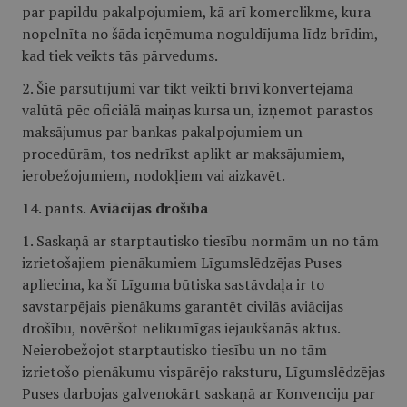
par papildu pakalpojumiem, kā arī komerclikme, kura
nopelnīta no šāda ieņēmuma noguldījuma līdz brīdim,
kad tiek veikts tās pārvedums.
2. Šie parsūtījumi var tikt veikti brīvi konvertējamā
valūtā pēc oficiālā maiņas kursa un, izņemot parastos
maksājumus par bankas pakalpojumiem un
procedūrām, tos nedrīkst aplikt ar maksājumiem,
ierobežojumiem, nodokļiem vai aizkavēt.
14. pants.
Aviācijas
drošība
1. Saskaņā ar starptautisko tiesību normām un no tām
izrietošajiem pienākumiem Līgumslēdzējas Puses
apliecina, ka šī Līguma būtiska sastāvdaļa ir to
savstarpējais pienākums garantēt civilās aviācijas
drošību, novēršot nelikumīgas iejaukšanās aktus.
Neierobežojot starptautisko tiesību un no tām
izrietošo pienākumu vispārējo raksturu, Līgumslēdzējas
Puses darbojas galvenokārt saskaņā ar Konvenciju par