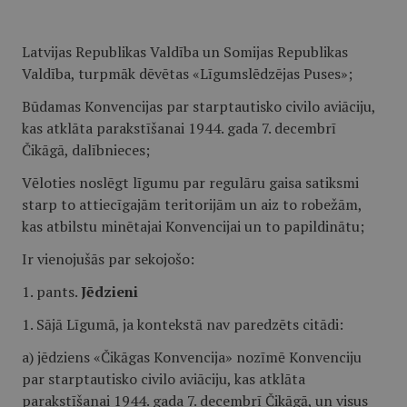
Latvijas Republikas Valdība un Somijas Republikas
Valdība, turpmāk dēvētas «Līgumslēdzējas Puses»;
Būdamas Konvencijas par starptautisko civilo aviāciju,
kas atklāta parakstīšanai 1944. gada 7. decembrī
Čikāgā, dalībnieces;
Vēloties noslēgt līgumu par regulāru gaisa satiksmi
starp to attiecīgajām teritorijām un aiz to robežām,
kas atbilstu minētajai Konvencijai un to papildinātu;
Ir vienojušās par sekojošo:
1. pants.
Jēdzieni
1. Sājā Līgumā, ja kontekstā nav paredzēts citādi:
a) jēdziens «Čikāgas Konvencija» nozīmē Konvenciju
par starptautisko civilo aviāciju, kas atklāta
parakstīšanai 1944. gada 7. decembrī Čikāgā, un visus