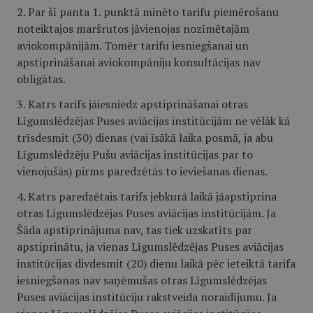
2. Par šī panta 1. punktā minēto tarifu piemērošanu
noteiktajos maršrutos jāvienojas nozīmētajām
aviokompānijām. Tomēr tarifu iesniegšanai un
apstiprināšanai aviokompāniju konsultācijas nav
obligātas.
3. Katrs tarifs jāiesniedz apstiprināšanai otras
Līgumslēdzējas Puses aviācijas institūcijām ne vēlāk kā
trīsdesmit (30) dienas (vai īsākā laika posmā, ja abu
Līgumslēdzēju Pušu aviācijas institūcijas par to
vienojušās) pirms paredzētās to ieviešanas dienas.
4. Katrs paredzētais tarifs jebkurā laikā jāapstiprina
otras Līgumslēdzējas Puses aviācijas institūcijām. Ja
Šāda apstiprinājuma nav, tas tiek uzskatīts par
apstiprinātu, ja vienas Līgumslēdzējas Puses aviācijas
institūcijas divdesmit (20) dienu laikā pēc ieteiktā tarifa
iesniegšanas nav saņēmušas otras Līgumslēdzējas
Puses aviācijas institūciju rakstveida noraidījumu. Ja