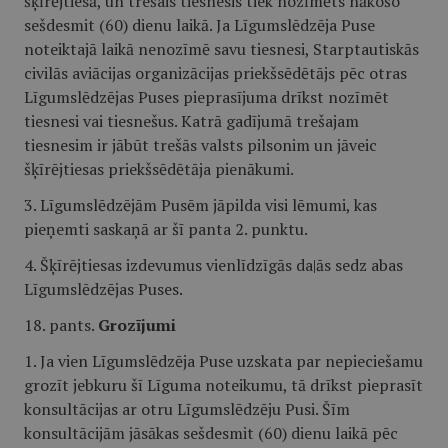
šķīrējtiesā, un trešais tiesnesis tiek nozīmēts nākošo
sešdesmit (60) dienu laikā. Ja Līgumslēdzēja Puse
noteiktajā laikā nenozīmē savu tiesnesi, Starptautiskās
civilās aviācijas organizācijas priekšsēdētājs pēc otras
Līgumslēdzējas Puses pieprasījuma drīkst nozīmēt
tiesnesi vai tiesnešus. Katrā gadījumā trešajam
tiesnesim ir jābūt trešās valsts pilsonim un jāveic
šķīrējtiesas priekšsēdētāja pienākumi.
3. Līgumslēdzējām Pusēm jāpilda visi lēmumi, kas
pieņemti saskaņā ar šī panta 2. punktu.
4. Šķīrējtiesas izdevumus vienlīdzīgās da|ās sedz abas
Līgumslēdzējas Puses.
18. pants.
Grozījumi
1. Ja vien Līgumslēdzēja Puse uzskata par nepieciešamu
grozīt jebkuru šī Līguma noteikumu, tā drīkst pieprasīt
konsultācijas ar otru Līgumslēdzēju Pusi. Šīm
konsultācijām jāsākas sešdesmit (60) dienu laikā pēc