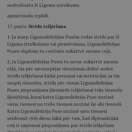
nodrošinātu šī Līguma noteikumu
apmierinošu izpildi.
17. pants.
Strīdu izšķiršana
1. Ja starp Līgumslēdzējām Pusēm rodas strīds par šī
Līguma iztulkošanu vai piemērošanu, Līgumslēdzējas
Puses vispirms to centīsies nokārtot sarunu ceļā.
2. Ja Līgumslēdzējas Puses to nevar nokārtot sarunu
cēlā, tās pēc savstarpējas vienošanās drīkst nodot
strīdu izšķiršanai kādai personai vai institūcijai; ja tās
nespēj vienoties, strīds pēc vienas Līgumslēdzējas
Puses pieprasījuma jāiesniedz izšķiršanai triju tiesnešu
šķīrējtiesā, kurai katra Līgumslēdzēja Puse nozīmē
vienu tiesnesi un trešo tiesnesi nozīmē šie abi tiesneši.
Katra Līgumslēdzēja Puse nozīmē savu tiesnesi
sešdesmit (60) dienu laikā pēc tam, kad diplomātiskā
ce|ā ir saņēmusi pieprasījumu par strīda izšķiršanu