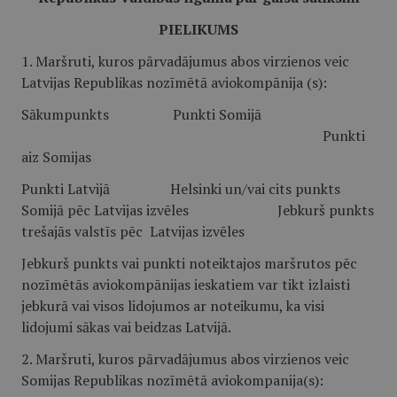
PIELIKUMS
1. Maršruti, kuros pārvadājumus abos virzienos veic
Latvijas Republikas nozīmētā aviokompānija (s):
Sākumpunkts Punkti Somijā
Punkti
aiz Somijas
Punkti Latvijā Helsinki un/vai cits punkts
Somijā pēc Latvijas izvēles Jebkurš punkts
trešajās valstīs pēc Latvijas izvēles
Jebkurš punkts vai punkti noteiktajos maršrutos pēc
nozīmētās aviokompānijas ieskatiem var tikt izlaisti
jebkurā vai visos lidojumos ar noteikumu, ka visi
lidojumi sākas vai beidzas Latvijā.
2. Maršruti, kuros pārvadājumus abos virzienos veic
Somijas Republikas nozīmētā aviokompanija(s):