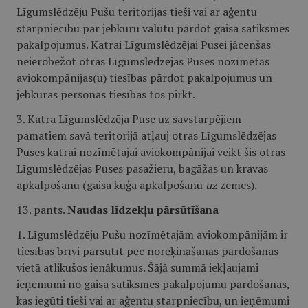
Līgumslēdzēju Pušu teritorijas tieši vai ar aģentu
starpniecību par jebkuru valūtu pārdot gaisa satiksmes
pakalpojumus. Katrai Līgumslēdzējai Pusei jācenšas
neierobežot otras Līgumslēdzējas Puses nozīmētās
aviokompānijas(u) tiesības pārdot pakalpojumus un
jebkuras personas tiesības tos pirkt.
3. Katra Līgumslēdzēja Puse uz savstarpējiem
pamatiem savā teritorijā atļauj otras Līgumslēdzējas
Puses katrai nozīmētajai aviokompānijai veikt šis otras
Līgumslēdzējas Puses pasažieru, bagāžas un kravas
apkalpošanu (gaisa kuģa apkalpošanu
uz
zemes).
13. pants.
Naudas līdzekļu pārsūtīšana
1. Līgumslēdzēju Pušu nozīmētajām aviokompānijām ir
tiesības brīvi pārsūtīt pēc norēķināšanās pārdošanas
vietā atlikušos ienākumus. Šājā summā iekļaujami
ieņēmumi no gaisa satiksmes pakalpojumu pārdošanas,
kas iegūti tieši vai ar aģentu starpniecību, un ieņēmumi