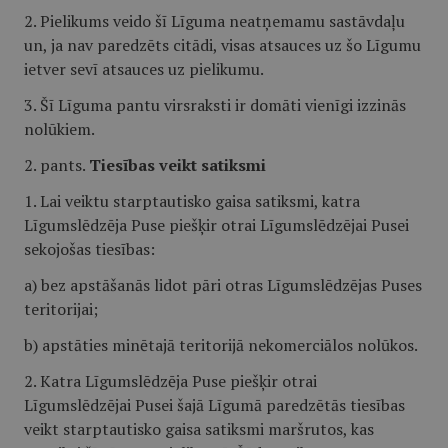
2. Pielikums veido šī Līguma neatņemamu sastāvdaļu
un, ja nav paredzēts citādi, visas atsauces uz šo Līgumu
ietver sevī atsauces uz pielikumu.
3. Šī Līguma pantu virsraksti ir domāti vienīgi izzinās
nolūkiem.
2. pants.
Tiesības veikt satiksmi
1. Lai veiktu starptautisko gaisa satiksmi, katra
Līgumslēdzēja Puse piešķir otrai Līgumslēdzējai Pusei
sekojošas tiesības:
a) bez apstāšanās lidot pāri otras Līgumslēdzējas Puses
teritorijai;
b) apstāties minētajā teritorijā nekomerciālos nolūkos.
2. Katra Līgumslēdzēja Puse piešķir otrai
Līgumslēdzējai Pusei šajā Līgumā paredzētās tiesības
veikt starptautisko gaisa satiksmi maršrutos, kas