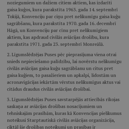
noziegumiem un dažiem citiem aktiem, kas izdarīti
gaisa kuģos, kura parakstīta 1963. gada 14. septembrī
Tokijā, Konvenciju par ciņu pret nelikumīgu gaisa kuģu
sagrābšanu, kura parakstīta 1970. gada 16. decembrī
Hāgā, un Konvenciju par cīnu pret nelikumīgiem
aktiem, kas apdraud civilās aviācijas drošību, kura
parakstīta 1971. gada 23. septembrī Monreālā.
2. Līgumslēdzējas Puses pēc pieprasījuma viena otrai
snieds nepieciešamo palīdzību, lai novērstu nelikumīgu
civilās aviācijas gaisa kuģu sagrābšanu un citus pret
gaisa kuģiem, to pasažieriem un apkalpi, lidostām un
acronavigācijas iekārtām vērstus nelikumīgus aktus vai
citādus draudus civilās aviācijas drošībai.
3. Līgumslēdzējas Puses savstarpējās attiecībās rīkojas
saskaņa ar aviācijas drošības nosacījumiem un
tehniskajām prasībām, kuras kā Konvencijas pielikumus
noteikusi Starptautiskā civilās aviācijas organizācija,
ciktāl šie drošības noteikumi un prasības ir