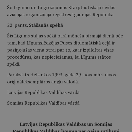
Šo Līgumu un tā grozījumus Starptautiskajā civilās
aviācijas organizācijā reģistrēs Igaunijas Republika.
22. pants.
Stāšanās spēkā
Šis Līgums stājas spēkā otrā mēneša pirmajā dienā pēc
tam, kad Līgumslēdzējas Puses diplomātiskā ceļā ir
paziņojušas viena otrai par to, ka ir izpildītas visas
procedūras, kas nepieciešamas, lai Līgums stātos
spēkā.
Parakstīts Helsinkos 1993. gada 29. novembrī divos
oriģināleksemplāros ang|u valodā
.
Latvijas Republikas Valdības vārdā
Somijas Republikas Valdības vārdā
Latvijas Republikas Valdības un Somijas
Republikas Valdības līguma par gaisa satiksmi