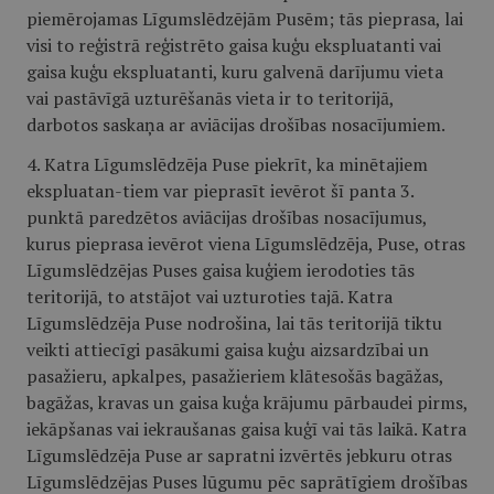
piemērojamas Līgumslēdzējām Pusēm; tās pieprasa, lai
visi to reģistrā reģistrēto gaisa kuģu ekspluatanti vai
gaisa kuģu ekspluatanti, kuru galvenā darījumu vieta
vai pastāvīgā uzturēšanās vieta ir to teritorijā,
darbotos saskaņa ar aviācijas drošības nosacījumiem.
4. Katra Līgumslēdzēja Puse piekrīt, ka minētajiem
ekspluatan-tiem var pieprasīt ievērot šī panta 3.
punktā paredzētos aviācijas drošības nosacījumus,
kurus pieprasa ievērot viena Līgumslēdzēja, Puse, otras
Līgumslēdzējas Puses gaisa kuģiem ierodoties tās
teritorijā, to atstājot vai uzturoties tajā. Katra
Līgumslēdzēja Puse nodrošina, lai tās teritorijā tiktu
veikti attiecīgi pasākumi gaisa kuģu aizsardzībai un
pasažieru, apkalpes, pasažieriem klātesošās bagāžas,
bagāžas, kravas un gaisa kuģa krājumu pārbaudei pirms,
iekāpšanas vai iekraušanas gaisa kuģī vai tās laikā. Katra
Līgumslēdzēja Puse ar sapratni izvērtēs jebkuru otras
Līgumslēdzējas Puses lūgumu pēc saprātīgiem drošības