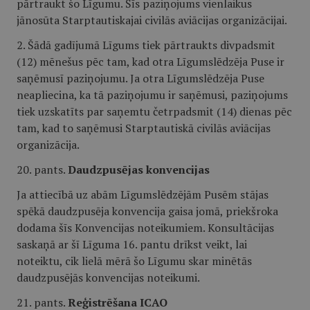
pārtraukt šo Līgumu. Šīs paziņojums vienlaikus
jānosūta Starptautiskajai civilās aviācijas organizācijai.
2. Šādā gadījumā Līgums tiek pārtraukts divpadsmit
(12) mēnešus pēc tam, kad otra Līgumslēdzēja Puse ir
saņēmusī paziņojumu. Ja otra Līgumslēdzēja Puse
neapliecina, ka tā paziņojumu ir saņēmusi, paziņojums
tiek uzskatīts par saņemtu četrpadsmit (14) dienas pēc
tam, kad to saņēmusi Starptautiskā civilās aviācijas
organizācija.
20. pants.
Daudzpusējas konvencijas
Ja attiecībā uz abām Līgumslēdzējām Pusēm stājas
spēkā daudzpusēja konvencija gaisa jomā, priekšroka
dodama šīs Konvencijas noteikumiem. Konsultācijas
saskaņā ar šī Līguma 16. pantu drīkst veikt, lai
noteiktu, cik lielā mērā šo Līgumu skar minētās
daudzpusējās konvencijas noteikumi.
21. pants.
Reģistrēšana ICAO