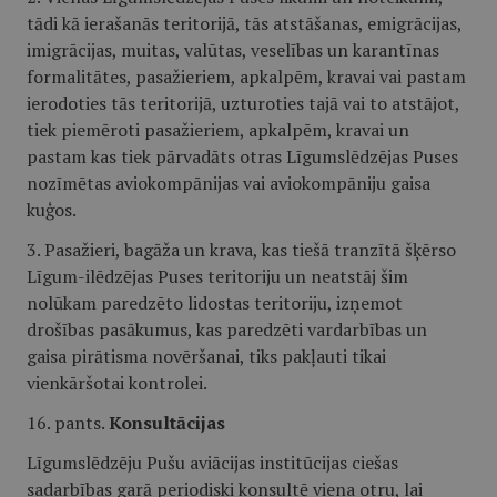
tādi kā ierašanās teritorijā, tās atstāšanas, emigrācijas,
imigrācijas, muitas, valūtas, veselības un karantīnas
formalitātes, pasažieriem, apkalpēm, kravai vai pastam
ierodoties tās teritorijā, uzturoties tajā vai to atstājot,
tiek piemēroti pasažieriem, apkalpēm, kravai un
pastam kas tiek pārvadāts otras Līgumslēdzējas Puses
nozīmētas aviokompānijas vai aviokompāniju gaisa
kuģos.
3. Pasažieri, bagāža un krava, kas tiešā tranzītā šķērso
Līgum-ilēdzējas Puses teritoriju un neatstāj šim
nolūkam paredzēto lidostas teritoriju, izņemot
drošības pasākumus, kas paredzēti vardarbības un
gaisa pirātisma novēršanai, tiks pakļauti tikai
vienkāršotai kontrolei.
16. pants.
Konsultācijas
Līgumslēdzēju Pušu aviācijas institūcijas ciešas
sadarbības garā periodiski konsultē viena otru, lai