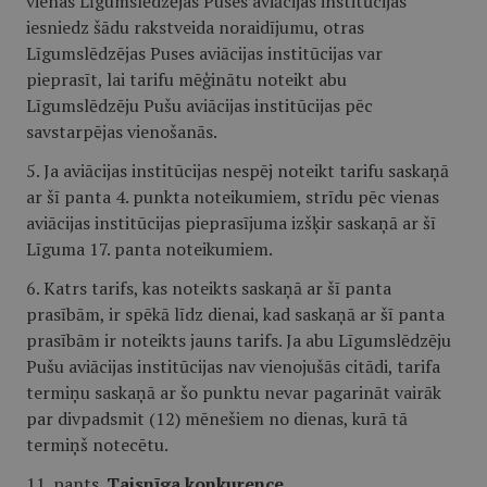
vienas Līgumslēdzējas Puses aviācijas institūcijas
iesniedz šādu rakstveida noraidījumu, otras
Līgumslēdzējas Puses aviācijas institūcijas var
pieprasīt, lai tarifu mēģinātu noteikt abu
Līgumslēdzēju Pušu aviācijas institūcijas pēc
savstarpējas vienošanās.
5. Ja aviācijas institūcijas nespēj noteikt tarifu saskaņā
ar šī panta 4. punkta noteikumiem, strīdu pēc vienas
aviācijas institūcijas pieprasījuma izšķir saskaņā ar šī
Līguma 17. panta noteikumiem.
6. Katrs tarifs, kas noteikts saskaņā ar šī panta
prasībām, ir spēkā līdz dienai, kad saskaņā ar šī panta
prasībām ir noteikts jauns tarifs. Ja abu Līgumslēdzēju
Pušu aviācijas institūcijas nav vienojušās citādi, tarifa
termiņu saskaņā ar šo punktu nevar pagarināt vairāk
par divpadsmit (12) mēnešiem no dienas, kurā tā
termiņš notecētu.
11. pants.
Taisnīga konkurence