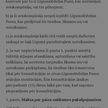
kontrole pār to ir Līgumslēdzējai Pusei, kas nozīmējusi
aviokompāniju, vai tās pilsoņiem;
b) ja šī aviokompānija nespēj izpildīt Līgumslēdzējas
Puses, kas piešķīrusi šīs tiesības, likumus un/vai
noteikumus;
c) ja aviokompānija kādā citā veidā nespēj darboties
saskaņā ar šajā Līgumā paredzētajiem noteikumiem.
2. Ja nav nepieciešama šī panta 1. punktā minētā
tūlītējā atļaujas atsaukšana, apturēšana vai saistību
uzlikšana, lai novērstu turpmāku likumu un/vai
noteikumu pārkāpšanu, šis tiesības tiks izmantotas
tikai pēc konsultācijām ar otras Līgumslēdzējas Puses
aviācijas institūcijām. Šīm konsultācijām jāsākas
piecpadsmit (15) dienu laikā pēc tam, kad saņemts
pieprasījums pēc konsultācijām.
5. pants.
Maksa par gaisa satiksmes pakalpojumiem