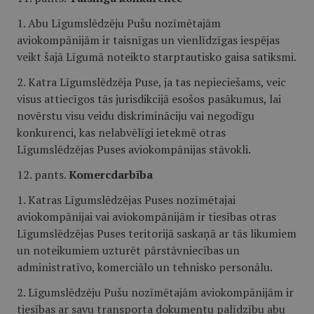
1. Abu Līgumslēdzēju Pušu nozīmētajām
aviokompānijām ir taisnīgas un vienlīdzīgas iespējas
veikt šajā Līgumā noteikto starptautisko gaisa satiksmi.
2. Katra Līgumslēdzēja Puse, ja tas nepieciešams, veic
visus attiecīgos tās jurisdikcijā esošos pasākumus, lai
novērstu visu veidu diskrimināciju vai negodīgu
konkurenci, kas nelabvēlīgi ietekmē otras
Līgumslēdzējas Puses aviokompānijas stāvokli.
12. pants.
Komercdarbība
1. Katras Līgumslēdzējas Puses nozīmētajai
aviokompānijai vai aviokompānijām ir tiesības otras
Līgumslēdzējas Puses teritorijā saskaņā ar tās likumiem
un noteikumiem uzturēt pārstāvniecības un
administratīvo, komerciālo un tehnisko personālu.
2. Līgumslēdzēju Pušu nozīmētajām aviokompānijām ir
tiesības ar savu transporta dokumentu palīdzību abu