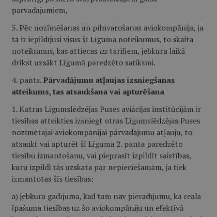
pārvadājumiem,
5. Pēc nozīmēšanas un pilnvarošanas aviokompānija, ja
tā ir iepildījusi visus šī Līguma noteikumus, to skaita
noteikumus, kas attiecas
uz
tarifiem, jebkura laikā
drīkst uzsākt Līgumā paredzēto satiksmi.
4. pants.
Pārvadājumu atļaujas izsniegšanas
atteikums, tas atsaukšana vai apturēšana
1. Katras Līgumslēdzējas Puses aviācijas institūcijām ir
tiesības atteikties izsniegt otras Līgumslēdzējas Puses
nozīmētajai aviokompānijai pārvadājumu atļauju, to
atsaukt vai apturēt šī Līguma 2. panta paredzēto
tiesību izmantošanu, vai pieprasīt izpildīt saistības,
kuru izpildi tās uzskata par nepieciešamām, ja tiek
izmantotas šīs tiesības:
a) jebkurā gadījumā, kad tām nav pierādījumu, ka reālā
īpašuma tiesības uz šo aviokompāniju un efektīvā