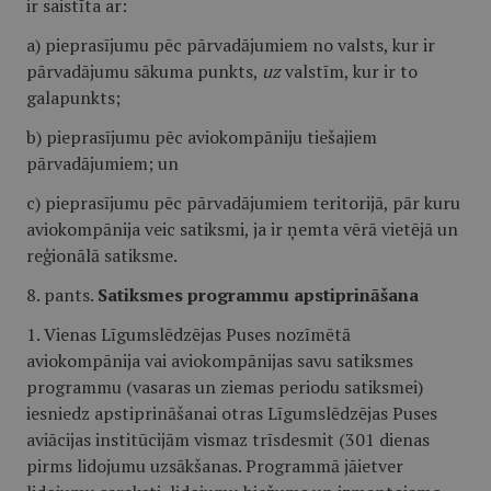
ir saistīta ar:
a) pieprasījumu pēc pārvadājumiem no valsts, kur ir
pārvadājumu sākuma punkts,
uz
valstīm, kur ir to
galapunkts;
b) pieprasījumu pēc aviokompāniju tiešajiem
pārvadājumiem; un
c) pieprasījumu pēc pārvadājumiem teritorijā, pār kuru
aviokompānija veic satiksmi, ja ir ņemta vērā vietējā un
reģionālā satiksme.
8. pants.
Satiksmes programmu apstiprināšana
1. Vienas Līgumslēdzējas Puses nozīmētā
aviokompānija vai aviokompānijas savu satiksmes
programmu (vasaras un ziemas periodu satiksmei)
iesniedz apstiprināšanai otras Līgumslēdzējas Puses
aviācijas institūcijām vismaz trīsdesmit (301 dienas
pirms lidojumu uzsākšanas. Programmā jāietver