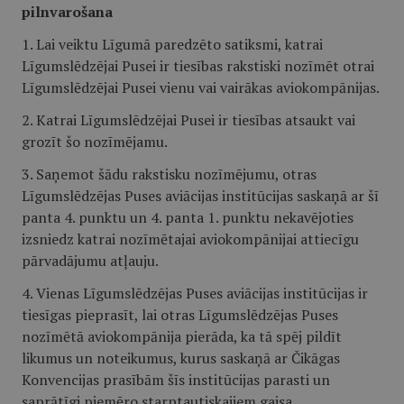
pilnvarošana
1. Lai veiktu Līgumā paredzēto satiksmi, katrai
Līgumslēdzējai Pusei ir tiesības rakstiski nozīmēt otrai
Līgumslēdzējai Pusei vienu vai vairākas aviokompānijas.
2. Katrai Līgumslēdzējai Pusei ir tiesības atsaukt vai
grozīt šo nozīmējamu.
3. Saņemot šādu rakstisku nozīmējumu, otras
Līgumslēdzējas Puses aviācijas institūcijas saskaņā ar šī
panta 4. punktu un 4. panta 1. punktu nekavējoties
izsniedz katrai nozīmētajai aviokompānijai attiecīgu
pārvadājumu atļauju.
4. Vienas Līgumslēdzējas Puses aviācijas institūcijas ir
tiesīgas pieprasīt, lai otras Līgumslēdzējas Puses
nozīmētā aviokompānija pierāda, ka tā spēj pildīt
likumus un noteikumus, kurus saskaņā ar Čikāgas
Konvencijas prasībām šīs institūcijas parasti un
saprātīgi piemēro starptautiskajiem gaisa