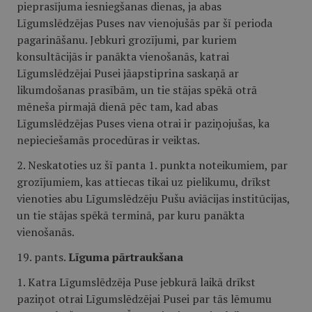
pieprasījuma iesniegšanas dienas, ja abas
Līgumslēdzējas Puses nav vienojušās par šī perioda
pagarināšanu. Jebkuri grozījumi, par kuriem
konsultācijās ir panākta vienošanās, katrai
Līgumslēdzējai Pusei jāapstiprina saskaņā ar
likumdošanas prasībām, un tie stājas spēkā otrā
mēneša pirmajā dienā pēc tam, kad abas
Līgumslēdzējas Puses viena otrai ir paziņojušas, ka
nepieciešamās procedūras ir veiktas.
2. Neskatoties uz šī panta 1. punkta noteikumiem, par
grozījumiem, kas attiecas tikai uz pielikumu, drīkst
vienoties abu Līgumslēdzēju Pušu aviācijas institūcijas,
un tie stājas spēkā terminā, par kuru panākta
vienošanās.
19. pants.
Līguma pārtraukšana
1. Katra Līgumslēdzēja Puse jebkurā laikā drīkst
paziņot otrai Līgumslēdzējai Pusei par tās lēmumu