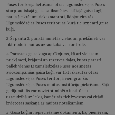
Puses teritorijā lietošanai otras Līgumslēdzējas Puses
starptautiskajā gaisa satiksmē iesaistītajā gaisa kuģī,
pat ja šie krājumi tiek izmantoti, lidojot virs tās
Līgumslēdzējas Puses teritorijas, kurā tie uzņemti gaisa
kuģī.
3. Šī panta 2. punktā minētās vielas un priekšmeti var
tikt nodoti muitas uzraudzībā vai kontrolē.
4. Parastais gaisa kuģa aprīkojums, kā arī vielas un
priekšmeti, krājumi un rezerves daļas, kuras parasti
paliek vienas Līgumslēdzējas Puses nozīmētās
aviokompānijas gaisa kuģī, var tikt izkrautas otras
Līgumslēdzējas Puses teritorijā vienīgi ar šīs
Līgumslēdzējas Puses muitas institūciju piekrišanu. Sājā
gadījumā tās var novietot minēto institūciju
uzraudzībā uz laiku, kamēr tās tiek izvestas vai citādi
izvietotas saskaņā ar muitas noteikumiem.
5. Gaisa kuģim nepieciešamie dokumenti, ka, piemēram,