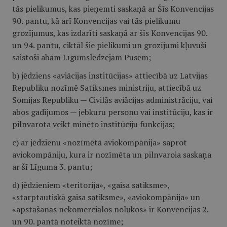
tās pielikumus, kas pieņemti saskaņā ar Šīs Konvencijas
90. pantu, kā arī Konvencijas vai tās pielikumu
grozījumus, kas izdarīti saskaņā ar šīs Konvencijas 90.
un 94. pantu, ciktāl šie pielikumi un grozījumi kļuvuši
saistoši abām Līgumslēdzējām Pusēm;
b) jēdziens «aviācijas institūcijas» attiecībā uz Latvijas
Republiku nozīmē Satiksmes ministriju, attiecībā uz
Somijas Republiku — Civilās aviācijas administrāciju, vai
abos gadījumos — jebkuru personu vai institūciju, kas ir
pilnvarota veikt minēto institūciju funkcijas;
c) ar jēdzienu «nozīmētā aviokompānija» saprot
aviokompāniju, kura ir nozīmēta un pilnvaroia saskaņa
ar šī Līguma 3. pantu;
d) jēdzieniem «teritorija», «gaisa satiksme»,
«starptautiskā gaisa satiksme», «aviokompānija» un
«apstāšanās nekomerciālos nolūkos» ir Konvencijas 2.
un 90. pantā noteiktā nozīme;