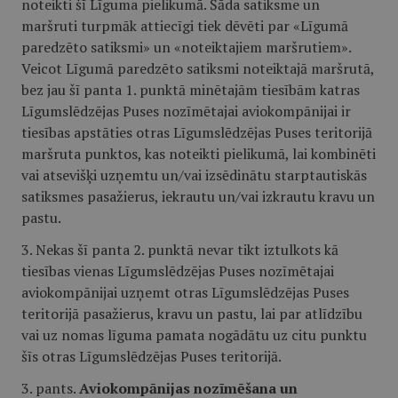
noteikti šī Līguma pielikumā. Šāda satiksme un
maršruti turpmāk attiecīgi tiek dēvēti par «Līgumā
paredzēto satiksmi» un «noteiktajiem maršrutiem».
Veicot Līgumā paredzēto satiksmi noteiktajā maršrutā,
bez jau šī panta 1. punktā minētajām tiesībām katras
Līgumslēdzējas Puses nozīmētajai aviokompānijai ir
tiesības apstāties otras Līgumslēdzējas Puses teritorijā
maršruta punktos, kas noteikti pielikumā, lai kombinēti
vai atsevišķi uzņemtu un/vai izsēdinātu starptautiskās
satiksmes pasažierus, iekrautu un/vai izkrautu kravu un
pastu.
3. Nekas šī panta 2. punktā nevar tikt iztulkots kā
tiesības vienas Līgumslēdzējas Puses nozīmētajai
aviokompānijai uzņemt otras Līgumslēdzējas Puses
teritorijā pasažierus, kravu un pastu, lai par atlīdzību
vai uz nomas līguma pamata nogādātu uz citu punktu
šīs otras Līgumslēdzējas Puses teritorijā.
3. pants.
Aviokompānijas nozīmēšana un