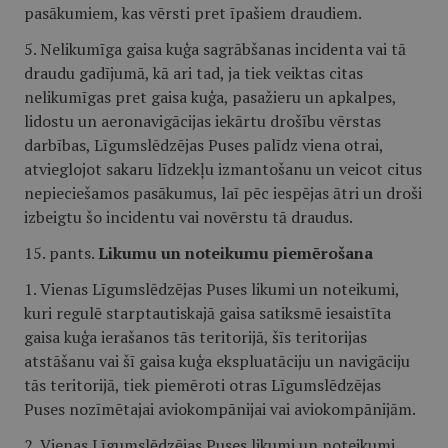
pasākumiem, kas vērsti pret īpašiem draudiem.
5. Nelikumīga gaisa kuģa sagrābšanas incidenta vai tā
draudu gadījumā, kā ari tad, ja tiek veiktas citas
nelikumīgas pret gaisa kuģa, pasažieru un apkalpes,
lidostu un aeronavigācijas iekārtu drošību vērstas
darbības, Līgumslēdzējas Puses palīdz viena otrai,
atvieglojot sakaru līdzekļu izmantošanu un veicot citus
nepieciešamos pasākumus, laī pēc iespējas ātri un droši
izbeigtu šo incidentu vai novērstu tā draudus.
15. pants.
Likumu un noteikumu piemērošana
1. Vienas Līgumslēdzējas Puses likumi un noteikumi,
kuri regulē starptautiskajā gaisa satiksmē iesaistīta
gaisa kuģa ierašanos tās teritorijā, šīs teritorijas
atstāšanu vai šī gaisa kuģa ekspluatāciju un navigāciju
tās teritorijā, tiek piemēroti otras Līgumslēdzējas
Puses nozīmētajai aviokompānijai vai aviokompānijām.
2. Vienas Līgumslēdzējas Puses likumi un noteikumi,