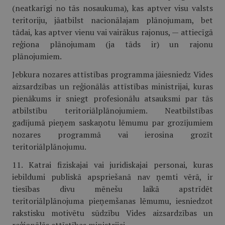
(neatkarīgi no tās nosaukuma), kas aptver visu valsts
teritoriju, jāatbilst nacionālajam plānojumam, bet
tādai, kas aptver vienu vai vairākus rajonus, — attiecīgā
reģiona plānojumam (ja tāds ir) un rajonu
plānojumiem.
Jebkura nozares attīstības programma jāiesniedz Vides
aizsardzības un reģionālās attīstības ministrijai, kuras
pienākums ir sniegt profesionālu atsauksmi par tās
atbilstību teritoriālplānojumiem. Neatbilstības
gadījumā pieņem saskaņotu lēmumu par grozījumiem
nozares programmā vai ierosina grozīt
teritoriālplānojumu.
11. Katrai fiziskajai vai juridiskajai personai, kuras
iebildumi publiskā apspriešanā nav ņemti vērā, ir
tiesības divu mēnešu laikā apstrīdēt
teritoriālplānojuma pieņemšanas lēmumu, iesniedzot
rakstisku motivētu sūdzību Vides aizsardzības un