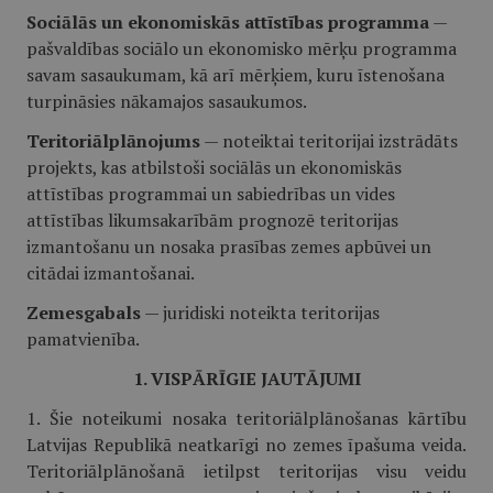
Sociālās un ekonomiskās attīstības programma
—
pašvaldības sociālo un ekonomisko mērķu programma
savam sasaukumam, kā arī mērķiem, kuru īstenošana
turpināsies nākamajos sasaukumos.
Teritoriālplānojums
— noteiktai teritorijai izstrādāts
projekts, kas atbilstoši sociālās un ekonomiskās
attīstības programmai un sabiedrības un vides
attīstības likumsakarībām prognozē teritorijas
izmantošanu un nosaka prasības zemes apbūvei un
citādai izmantošanai.
Zemesgabals
— juridiski noteikta teritorijas
pamatvienība.
1. VISPĀRĪGIE JAUTĀJUMI
1. Šie noteikumi nosaka teritoriālplānošanas kārtību
Latvijas Republikā neatkarīgi no zemes īpašuma veida.
Teritoriālplānošanā ietilpst teritorijas visu veidu