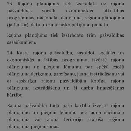
23. Rajona plānojums tiek izstrādāts uz rajona
pašvaldības sociāli ekonomiskās attīstības
programmas, nacionālā plānojuma, reģiona plānojuma
(ja tāds ir), datu un zinātnisko pētījumu pamata.
Rajona plānojums tiek izstrādāts trim pašvaldības
sasaukumiem.
24. Katra rajona pašvaldība, sastādot sociālās un
ekonomiskās attīstības programmu, izvērtē rajona
plānojumu un pieņem lēmumu par spēkā esošā
plānojuma derīgumu, grozīšanu, jauna izstrādāšanu vai
ar saskarīgu rajonu pašvaldībām kopīga rajona
plānojuma izstrādāšanu un šī darba finansēšanas
kārtību.
Rajona pašvaldība tādā pašā kārtībā izvērtē rajona
plānojumu un pieņem lēmumu pēc jauna nacionālā
plānojuma vai rajona teritoriju skaroša reģiona
plānojuma pieņemšanas.