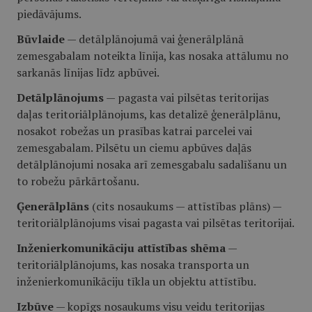
piedāvājums.
Būvlaide
— detālplānojumā vai ģenerālplānā
zemesgabalam noteikta līnija, kas nosaka attālumu no
sarkanās līnijas līdz apbūvei.
Detālplānojums
— pagasta vai pilsētas teritorijas
daļas teritoriālplānojums, kas detalizē ģenerālplānu,
nosakot robežas un prasības katrai parcelei vai
zemesgabalam. Pilsētu un ciemu apbūves daļās
detālplānojumi nosaka arī zemesgabalu sadalīšanu un
to robežu pārkārtošanu.
Ģenerālplāns
(cits nosaukums — attīstības plāns) —
teritoriālplānojums visai pagasta vai pilsētas teritorijai.
Inženierkomunikāciju attīstības shēma
—
teritoriālplānojums, kas nosaka transporta un
inženierkomunikāciju tīkla un objektu attīstību.
Izbūve
— kopīgs nosaukums visu veidu teritorijas