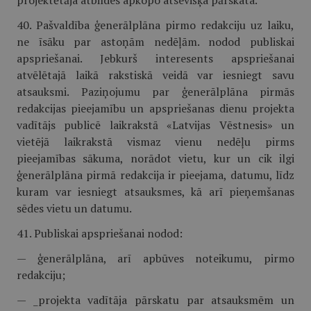
projektētāja atbildes apkopo atsevišķa pārskata.
40. Pašvaldība ģenerālplāna pirmo redakciju uz laiku,
ne īsāku par astoņām nedēļām. nodod publiskai
apspriešanai. Jebkurš interesents apspriešanai
atvēlētajā laikā rakstiskā veidā var iesniegt savu
atsauksmi. Paziņojumu par ģenerālplāna pirmās
redakcijas pieejamību un apspriešanas dienu projekta
vadītājs publicē laikrakstā «Latvijas Vēstnesis» un
vietējā laikrakstā vismaz vienu nedēļu pirms
pieejamības sākuma, norādot vietu, kur un cik ilgi
ģenerālplāna pirmā redakcija ir pieejama, datumu, līdz
kuram var iesniegt atsauksmes, kā arī pieņemšanas
sēdes vietu un datumu.
41. Publiskai apspriešanai nodod:
— ģenerālplāna, arī apbūves noteikumu, pirmo
redakciju;
— _projekta vadītāja pārskatu par atsauksmēm un