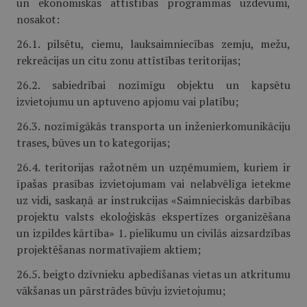
un ekonomiskās attīstības programmas uzdevumi,
nosakot:
26.1. pilsētu, ciemu, lauksaimniecības zemju, mežu,
rekreācijas un citu zonu attīstības teritorijas;
26.2. sabiedrībai nozīmīgu objektu un kapsētu
izvietojumu un aptuveno apjomu vai platību;
26.3. nozīmīgākās transporta un inženierkomunikāciju
trases, būves un to kategorijas;
26.4. teritorijas ražotnēm un uzņēmumiem, kuriem ir
īpašas prasības izvietojumam vai nelabvēlīga ietekme
uz vidi, saskaņā ar instrukcijas «Saimnieciskās darbības
projektu valsts ekoloģiskās ekspertīzes organizēšana
un izpildes kārtība» 1. pielikumu un civilās aizsardzības
projektēšanas normatīvajiem aktiem;
26.5. beigto dzīvnieku apbedīšanas vietas un atkritumu
vākšanas un pārstrādes būvju izvietojumu;