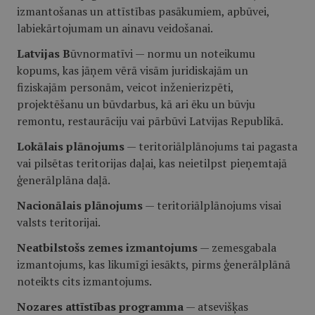
izmantošanas un attīstības pasākumiem, apbūvei,
labiekārtojumam un ainavu veidošanai.
Latvijas B
ūvnormatīvi — normu un noteikumu
kopums, kas jāņem vērā visām juridiskajām un
fiziskajām personām, veicot inženierizpēti,
projektēšanu un būvdarbus, kā ari ēku un būvju
remontu, restaurāciju vai pārbūvi Latvijas Republikā.
Lokālais plānojums
— teritoriālplānojums tai pagasta
vai pilsētas teritorijas daļai, kas neietilpst pieņemtajā
ģenerālplāna daļā.
Nacionālais plānojums
— teritoriālplānojums visai
valsts teritorijai.
Neatbilstošs zemes izmantojums
— zemesgabala
izmantojums, kas likumīgi iesākts, pirms ģenerālplānā
noteikts cits izmantojums.
Nozares attīstības programma
— atsevišķas