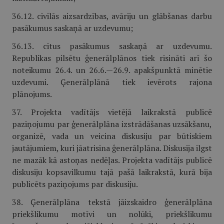
36.12. civilās aizsardzības, avāriju un glābšanas darbu
pasākumus saskaņā ar uzdevumu;
36.13. citus pasākumus saskaņā ar uzdevumu.
Republikas pilsētu ģenerālplānos tiek risināti arī šo
noteikumu 26.4. un 26.6.—26.9. apakšpunktā minētie
uzdevumi. Ģenerālplānā tiek ievērots rajona
plānojums.
37. Projekta vadītājs vietējā laikrakstā publicē
paziņojumu par ģenerālplāna izstrādāšanas uzsākšanu,
organizē, vada un veicina diskusiju par būtiskiem
jautājumiem, kuri jāatrisina ģenerālplāna. Diskusija ilgst
ne mazāk kā astoņas nedēļas. Projekta vadītājs publicē
diskusiju kopsavilkumu tajā pašā laikrakstā, kurā bija
publicēts paziņojums par diskusiju.
38. Ģenerālplāna tekstā jāizskaidro ģenerālplāna
priekšlikumu motīvi un nolūki, priekšlikumu