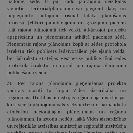
padome, sēdē. Ja par kādu jautājumu neizdodas
vienoties, teritoriālplānojumu var pieņemt daļēji un
nepieņemto jautājumu risināt tālāka plānošanas
procesā. Jebkuri papildinājumi un grozījumi pieņem
tajā rajona plānojumā tiek veikti, atkārtojot publisku
apspriešanu un pieņemšanu atklātā padomes sēdē.
Pieņemtais rajona plānojums kopā ar sēdes protokola
izrakstu tiek publicēts iedzīvotājiem pie ejamā veidā,
bet laikrakstā «Latvijas Vēstnesis» publicē tikai sēdes
protokola izrakstu un norādi par rajona plānojuma
publicēšanai veidu.
30. Pēc rajona plānojuma pieņemšanas projekta
vadītājs nosūti tā kopju Vides aizsardzības un
reģionālās attīstības ministrijas reģionālajai institūcijai,
kura veic šī plānojuma valsts ekspertīzi un pārbauda tā
atbilstību nacionālajam plānojumam un reģiona
plānojumam. Ja astoņu nedēļu laikā Vides aizsardzības
un reģionālās attīstības ministrijas reģionālā institūcija