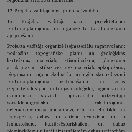
reģionālās attīstības ministrijai.
12. Projekta vadītāju apstiprina pašvaldība.
13. Projekta vadītājs pasūta projektētājam
teritoriālplānojumu un organizē teritoriālplānojuma
apspriešanu.
Projekta vadītājs organizē izejmateriālu sagatavošanu:
nodrošina topogrāfisko plānu un ģeoloģiskās
kartēšanas materiālu atjaunināšanu, plānojuma
struktūras attīstības vēstures materiālu apkopošanu;
pieprasa un saņem ekoloģisko un higiēnisko uzdevumi
teritoriālplānojuma izstrādāšanai un citus
izejmateriālus par teritorijas ekoloģisko, higiēnisko un
ekonomisko stāvokli, apdzīvotību iedzīvotāju
sociāldemogrāfisko raksturojumu,
inženierkomunikācijām apbūvi, ceļu un ielu tīklu un
transportu, dabas un citiem resursiem un to
izmantošanu, kultūrvēsturiskajiem un dabas
pieminekļiem un īpaši aizsargājamām dabas teritorijām