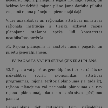
neiebilst, rajona plānojums iegūst likumīgu spēku, un
beidzas iepriekšējā rajona plāno juma darbība pilnībā
vai jaunā rajona plānojuma pieņemtajā daļā
Vides aizsardzības un reģionālās attīstības ministrijas
reģionālā institūcija ir tiesīga aizkavēt rajona
plānojuma stāšanos spēkā līdi konstatētās
neatbilstības novēršanai.
31. Rajona plānojums ir saistošs rajona pagastu un
pilsētu ģenerālplāniem.
IV. PAGASTA VAI PILSĒTAS ĢENERĀLPLĀNS
32. Pagasta vai pilsētas ģenerālplāns tiek izstrādāts uz
pašvaldības sociāli ekonomiskās attīstības
programmas, rajona teritoriālplānojuma (ja tāds ir),
reģiona plānojuma vai nacionālā plānojuma (ja nav
rajona plānojuma), datu un zinātnisko pētījumu
pamata
Ģenerālplāns tiek izstrādāts trim pašvaldības