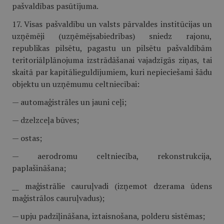
pašvaldības pasūtījuma.
17. Visas pašvaldību un valsts pārvaldes institūcijas un
uzņēmēji (uzņēmējsabiedrības) sniedz rajonu,
republikas pilsētu, pagastu un pilsētu pašvaldībām
teritoriālplānojuma izstrādāšanai vajadzīgās ziņas, tai
skaitā par kapitālieguldījumiem, kuri nepieciešami šādu
objektu un uzņēmumu celtniecībai:
— automaģistrāles un jauni ceļi;
— dzelzceļa būves;
— ostas;
— aerodromu celtniecība, rekonstrukcija,
paplašināšana;
__ maģistrālie cauruļvadi (izņemot dzerama ūdens
maģistrālos cauruļvadus);
— upju padziļināšana, iztaisnošana, polderu sistēmas;