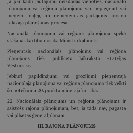
Ja par kādu jautājumu neizdodas vienoties, nacionālo
plānojumu vai reģiona plānojumu var nepieņemt vai
pieņemt daļēji, un nepieņemtais jautājums jārisina
tālākajā plānošanas procesā.
Nacionālā plānojuma vai reģiona plānojuma spēkā
stāšanās kārtību nosaka Ministru kabinets.
Pieņemtais nacionālais plānojums vai reģiona
plānojums tiek publicēts laikrakstā «Latvijas
Vēstnesis».
Jebkuri papildinājumi vai grozījumi pieņemtajā
nacionālajā plānojumā vai reģiona plānojumā tiek veikti
šo noteikumu 20. punkta minētajā kārtībā.
22. Nacionālais plānojums un reģiona plānojums ir
saistošs rajona plānojumam, bet, ja tāda nav, pagasta
vai pilsētas ģenerālplānam.
III. RAJONA PLĀNOJUMS