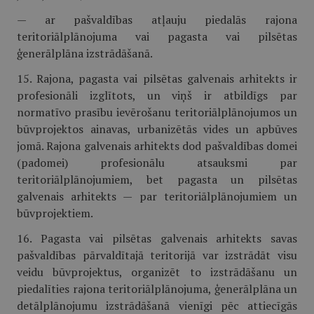
— ar pašvaldības atļauju piedalās rajona
teritoriālplānojuma vai pagasta vai pilsētas
ģenerālplāna izstrādāšanā.
15. Rajona, pagasta vai pilsētas galvenais arhitekts ir
profesionāli izglītots, un viņš ir atbildīgs par
normatīvo prasību ievērošanu teritoriālplānojumos un
būvprojektos ainavas, urbanizētās vides un apbūves
jomā. Rajona galvenais arhitekts dod pašvaldības domei
(padomei) profesionālu atsauksmi par
teritoriālplānojumiem, bet pagasta un pilsētas
galvenais arhitekts — par teritoriālplānojumiem un
būvprojektiem.
16. Pagasta vai pilsētas galvenais arhitekts savas
pašvaldības pārvaldītajā teritorijā var izstrādāt visu
veidu būvprojektus, organizēt to izstrādāšanu un
piedalīties rajona teritoriālplānojuma, ģenerālplāna un
detālplānojumu izstrādāšanā vienīgi pēc attiecīgās