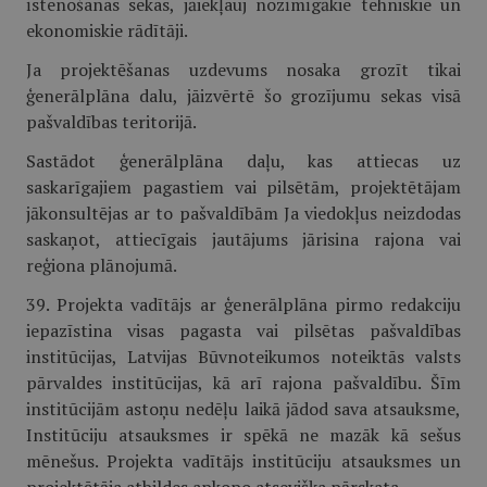
īstenošanas sekas, jāiekļauj nozīmīgākie tehniskie un
ekonomiskie rādītāji.
Ja projektēšanas uzdevums nosaka grozīt tikai
ģenerālplāna dalu, jāizvērtē šo grozījumu sekas visā
pašvaldības teritorijā.
Sastādot ģenerālplāna daļu, kas attiecas uz
saskarīgajiem pagastiem vai pilsētām, projektētājam
jākonsultējas ar to pašvaldībām Ja viedokļus neizdodas
saskaņot, attiecīgais jautājums jārisina rajona vai
reģiona plānojumā.
39. Projekta vadītājs ar ģenerālplāna pirmo redakciju
iepazīstina visas pagasta vai pilsētas pašvaldības
institūcijas, Latvijas Būvnoteikumos noteiktās valsts
pārvaldes institūcijas, kā arī rajona pašvaldību. Šīm
institūcijām astoņu nedēļu laikā jādod sava atsauksme,
Institūciju atsauksmes ir spēkā ne mazāk kā sešus
mēnešus. Projekta vadītājs institūciju atsauksmes un