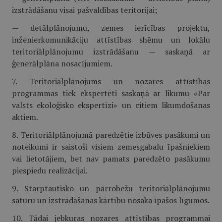
izstrādāšanu visai pašvaldības teritorijai;
— detālplānojumu, zemes ierīcības projektu,
inženierkomunikāciju attīstības shēmu un lokālu
teritoriālplānojumu izstrādāšanu — saskaņā ar
ģenerālplāna nosacījumiem.
7. Teritoriālplānojums un nozares attīstības
programmas tiek ekspertēti saskaņā ar likumu «Par
valsts ekoloģisko ekspertīzi» un citiem likumdošanas
aktiem.
8. Teritoriālplānojumā paredzētie izbūves pasākumi un
noteikumi ir saistoši visiem zemesgabalu īpašniekiem
vai lietotājiem, bet nav pamats paredzēto pasākumu
piespiedu realizācijai.
9. Starptautisko un pārrobežu teritoriālplānojumu
saturu un izstrādāšanas kārtību nosaka īpašos līgumos.
10. Tādai jebkuras nozares attīstības programmai