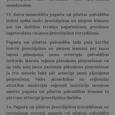
sasaukumiem.
33. Katra jaunievēlēta pagasta vai pilsētas pašvaldība
izvērti spēkā esošo ģenerālplānu un pieņem lēmumu
par tās darbības termiņa pagarināšanu, grozījumu
sagatavošanu vai jauna ģenerālplāna izstrādāšanu.
Pagasta vai pilsētas pašvaldība tādā pašā kārtībā
izvērtē ģenerālplānu un pieņem lēmumu pēc jauna
rajona plānojuma, jauna attiecīgās pašvaldības
teritoriju skaroša reģiona plānojuma pieņemšanas vai
(ja tādu nav) jauna nacionālā plānojuma pieņemšanas
Ja trīs mēnešu laikā pēc attiecīgā jaunā plānojuma
pieņemšana; Vides aizsardzības un reģionālās
attīstības ministrijas reģionāli institūcija nesaņem
minēto pagasta vai pilsētas pašvaldības lēmumu tā
pārtrauc attiecīgā ģenerālplāna darbību.
34. Pagasta vai pilsētas ģenerālplāna izstrādāšanas un
īstenošanas procesā pagasta vai pilsētas pašvaldība