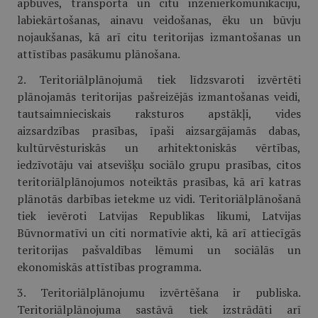
apbūves, transporta un citu inženierkomunikāciju,
labiekārtošanas, ainavu veidošanas, ēku un būvju
nojaukšanas, kā arī citu teritorijas izmantošanas un
attīstības pasākumu plānošana.
2. Teritoriālplānojumā tiek līdzsvaroti izvērtēti
plānojamās teritorijas pašreizējās izmantošanas veidi,
tautsaimnieciskais raksturos apstākļi, vides
aizsardzības prasības, īpaši aizsargājamās dabas,
kultūrvēsturiskās un arhitektoniskās vērtības,
iedzīvotāju vai atsevišķu sociālo grupu prasības, citos
teritoriālplānojumos noteiktās prasības, kā arī katras
plānotās darbības ietekme uz vidi. Teritoriālplānošanā
tiek ievēroti Latvijas Republikas likumi, Latvijas
Būvnormatīvi un citi normatīvie akti, kā arī attiecīgās
teritorijas pašvaldības lēmumi un sociālās un
ekonomiskās attīstības programma.
3. Teritoriālplānojumu izvērtēšana ir publiska.
Teritoriālplānojuma sastāvā tiek izstrādāti arī