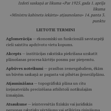
Izdoti saskaņā ar likuma «Par 1925. gada 1. aprīļa
likuma
«Ministru kabineta iekārta» atjaunošanu» 14. panta 3.
punktu
LIETOTIE TERMINI
Aglomerācija
— ekonomiski un funkcionāli savstarpēji
cieši saistītu apdzīvoto vietu kopums.
Akcepts
— institūcijas rakstiska piekrišana uzskatīt
plānošanas procesa kārtējo posmu par pieņemtu.
Apbūves noteikumi
— prasības zemesgabaliem, ēkām
un būvēm saskaņā ar pagasta vai pilsētas ģenerālplānu.
Atjaunināšana
— topogrāfiskā plāna un citu
izejmateriālu precizēšana atbilstoši notikušajām
izmaiņām.
Atsauksme
— ieinteresētās fiziskās vai juridiskās
personas rakstisks vērtējums vai atšķirīga risinājuma