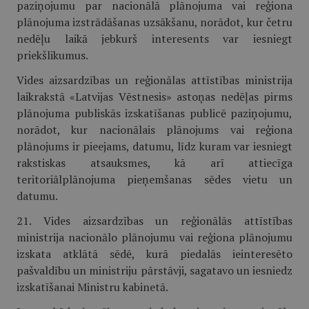
paziņojumu par nacionālā plānojuma vai reģiona
plānojuma izstrādāšanas uzsākšanu, norādot, kur četru
nedēļu laikā jebkurš interesents var iesniegt
priekšlikumus.
Vides aizsardzības un reģionālas attīstības ministrija
laikrakstā «Latvijas Vēstnesis» astoņas nedēļas pirms
plānojuma publiskās izskatīšanas publicē paziņojumu,
norādot, kur nacionālais plānojums vai reģiona
plānojums ir pieejams, datumu, līdz kuram var iesniegt
rakstiskas atsauksmes, kā arī attiecīga
teritoriālplānojuma pieņemšanas sēdes vietu un
datumu.
21. Vides aizsardzības un reģionālās attīstības
ministrija nacionālo plānojumu vai reģiona plānojumu
izskata atklātā sēdē, kurā piedalās ieinteresēto
pašvaldību un ministriju pārstāvji, sagatavo un iesniedz
izskatīšanai Ministru kabinetā.