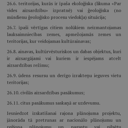
26.6. teritorijas, kurās ir īpaša ekoloģiska (likuma «Par
vides aizsardzību» izpratnē) vai ģeoloģiska (no
mūsdienu ģeoloģisko procesu viedokļa) situācija;
26.7. īpaši vērtīgas citiem nolūkiem neizmantojamas
lauksaimniecības zemes, apmežojamās zemes un
teritorijas, kur veidojamas kultūrainavas;
26.8. ainavas, kultūrvēsturiskos un dabas objektus, kuri
ir aizsargājami vai kuriem ir iespējams atcelt
aizsardzības režīmu;
26.9. ūdens resursu un derīgo izrakteņu ieguves vietu
teritorijas;
26.10. civilās aizsardzības pasākumus;
26.11. citus pasākumus saskaņā ar uzdevumu.
Iesniedzot izskatīšanai rajona plānojuma projektu,
jānorāda tā pretrunas ar nacionālo plānojumu un
reģiona plānojumu un pagastu vai pilsētu