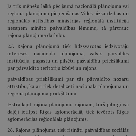
Ja trīs mēnešu laikā pēc jaunā nacionālā plānojuma vai
reģiona plānojuma pieņemšanas Vides aizsardzības un
reģionālās attīstības ministrijas reģionālā institūcija
nesaņem minēto pašvaldības lēmumu, tā pārtrauc
rajona plānojuma darbību.
25. Rajona plānojumā tiek līdzsvarotas iedzīvotāju
intereses, nacionālā plānojuma, valsts pārvaldes
institūciju, pagastu un pilsētu pašvaldību priekšlikumi
par pārvaldīto teritoriju izbūvi un rajona
pašvaldības priekšlikumi par tās pārvaldīto nozaru
attīstību, kā ari tiek detalizēti nacionāla plānojuma un
reģiona plānojuma priekšlikumi.
Izstrādājot rajona plānojumu rajonam, kurš pilnīgi vai
daļēji ietilpst Rīgas aglomerācijā, tiek ievērots Rīgas
aglomerācijas reģionālais plānojums.
26. Rajona plānojuma tiek risināti pašvaldības sociālās