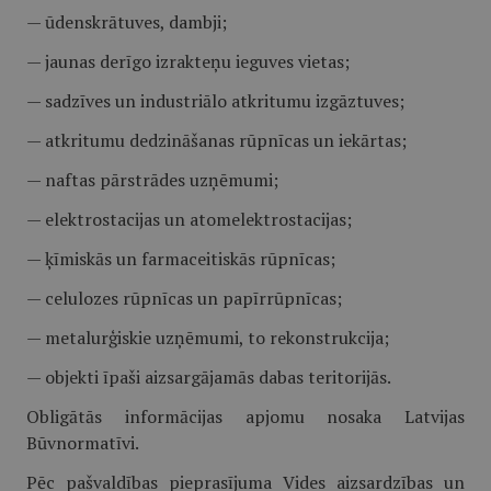
— ūdenskrātuves, dambji;
— jaunas derīgo izrakteņu ieguves vietas;
— sadzīves un industriālo atkritumu izgāztuves;
— atkritumu dedzināšanas rūpnīcas un iekārtas;
— naftas pārstrādes uzņēmumi;
— elektrostacijas un atomelektrostacijas;
— ķīmiskās un farmaceitiskās rūpnīcas;
— celulozes rūpnīcas un papīrrūpnīcas;
— metalurģiskie uzņēmumi, to rekonstrukcija;
— objekti īpaši aizsargājamās dabas teritorijās.
Obligātās informācijas apjomu nosaka Latvijas
Būvnormatīvi.
Pēc pašvaldības pieprasījuma Vides aizsardzības un