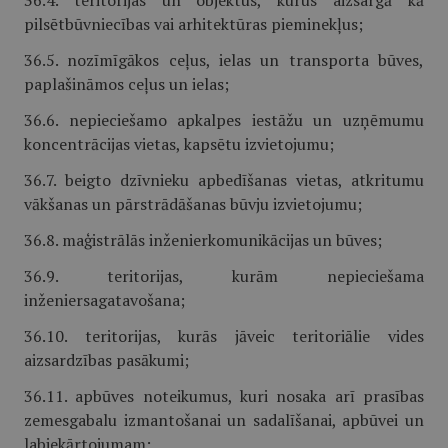
36.4. teritorijas un objektus, kurus aizsargā kā
pilsētbūvniecības vai arhitektūras pieminekļus;
36.5. nozīmīgākos ceļus, ielas un transporta būves,
paplašināmos ceļus un ielas;
36.6. nepieciešamo apkalpes iestāžu un uzņēmumu
koncentrācijas vietas, kapsētu izvietojumu;
36.7. beigto dzīvnieku apbedīšanas vietas, atkritumu
vākšanas un pārstrādāšanas būvju izvietojumu;
36.8. maģistrālās inženierkomunikācijas un būves;
36.9. teritorijas, kurām nepieciešama
inženiersagatavošana;
36.10. teritorijas, kurās jāveic teritoriālie vides
aizsardzības pasākumi;
36.11. apbūves noteikumus, kuri nosaka arī prasības
zemesgabalu izmantošanai un sadalīšanai, apbūvei un
labiekārtojumam;