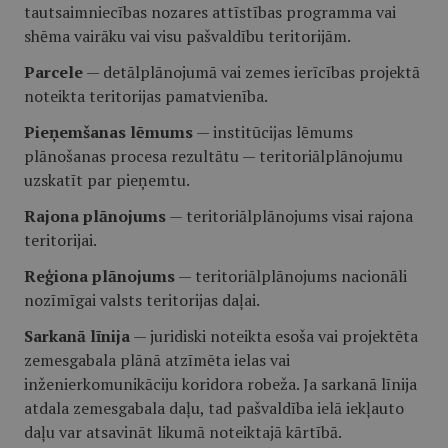
tautsaimniecības nozares attīstības programma vai
shēma vairāku vai visu pašvaldību teritorijām.
Parcele
— detālplānojumā vai zemes ierīcības projektā
noteikta teritorijas pamatvienība.
Pieņemšanas lēmums
— institūcijas lēmums
plānošanas procesa rezultātu — teritoriālplānojumu
uzskatīt par pieņemtu.
Rajona plānojums
— teritoriālplānojums visai rajona
teritorijai.
Reģiona plānojums
— teritoriālplānojums nacionāli
nozīmīgai valsts teritorijas daļai.
Sarkanā līnija
— juridiski noteikta esoša vai projektēta
zemesgabala plānā atzīmēta ielas vai
inženierkomunikāciju koridora robeža. Ja sarkanā līnija
atdala zemesgabala daļu, tad pašvaldība ielā iekļauto
daļu var atsavināt likumā noteiktajā kārtībā.