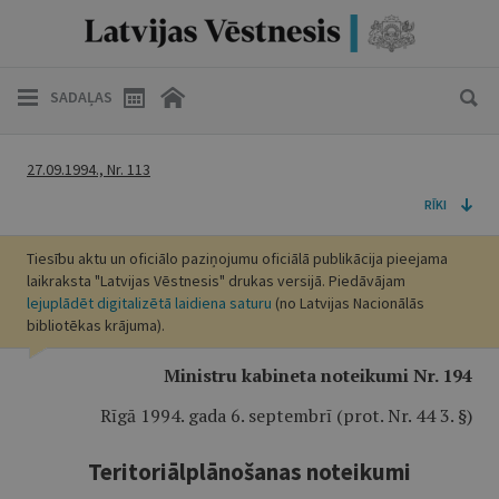
SADAĻAS
27.09.1994., Nr. 113
RĪKI
Tiesību aktu un oficiālo paziņojumu oficiālā publikācija pieejama
laikraksta "Latvijas Vēstnesis" drukas versijā. Piedāvājam
lejuplādēt digitalizētā laidiena saturu
(no Latvijas Nacionālās
bibliotēkas krājuma).
Ministru kabineta noteikumi Nr. 194
Rīgā 1994. gada 6. septembrī (prot. Nr. 44 3. §)
Teritoriālplānošanas noteikumi