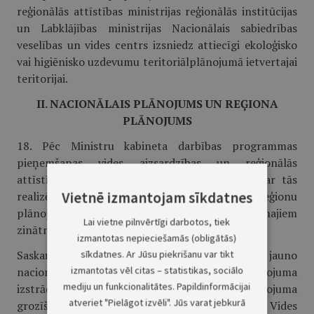
reģionālās attīstības ministrijas reģionālās institūcijas
un Labklājības ministrijas Nacionālais sabiedrības
veselības un vides centrs izsniedz attiecīgi ekoloģisko
vai higiēnisko uzdevumu teritoriālplānojumā ietvertajai
teritorijai.
II. NACIONĀLAIS PLĀNOJUMS UN REĢIONA
PLĀNOJUMS
18. Pēc Ministru kabineta darbības programmas
pieņemšanas vides aizsardzības un reģionālās
attīstības ministrs ziņo Ministru kabinetam par tās
Vietnē izmantojam sīkdatnes
realizēšanai vajadzīgo nacionālo plānojumu un reģionu
plānojumiem, to izstrādāšanai nepieciešamajiem
Lai vietne pilnvērtīgi darbotos, tiek
zinātniskajiem pētījumiem un finansu līdzekļiem.
izmantotas nepieciešamās (obligātās)
Saskaņā ar Ministru kabineta lēmumu par jauno
sīkdatnes. Ar Jūsu piekrišanu var tikt
izmantotas vēl citas – statistikas, sociālo
nacionālā plānojuma vai reģiona plānojuma
mediju un funkcionalitātes. Papildinformācijai
izstrādāšanu vai līdzšinējā teritoriālplānojuma
atveriet "Pielāgot izvēli". Jūs varat jebkurā
grozīšanu, kā arī par tā finansēšanas kārtību Vides