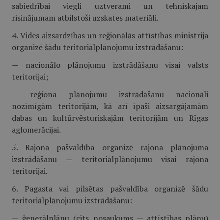
sabiedrībai viegli uztverami un tehniskajam
risinājumam atbilstoši uzskates materiāli.
4. Vides aizsardzības un reģionālās attīstības ministrija
organizē šādu teritoriālplānojumu izstrādāšanu:
— nacionālo plānojumu izstrādāšanu visai valsts
teritorijai;
— reģiona plānojumu izstrādāšanu nacionāli
nozīmīgām teritorijām, kā arī īpaši aizsargājamām
dabas un kultūrvēsturiskajām teritorijām un Rīgas
aglomerācijai.
5. Rajona pašvaldība organizē rajona plānojuma
izstrādāšanu — teritoriālplānojumu visai rajona
teritorijai.
6. Pagasta vai pilsētas pašvaldība organizē šādu
teritoriālplānojumu izstrādāšanu:
— ģenerālplānu (cits nosaukums — attīstības plānu)