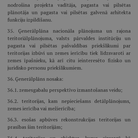
nodrošina projekta vadītāja, pagasta vai pilsētas
plānotāja un pagasta vai pilsētas galvenā arhitekta
funkciju izpildīšanu.
35. Ģenerālplāna nacionāla plānojuma un rajona
teritoriālplānojuma, valsts pārvaldes institūciju un
pagasta vai pilsētas pašvaldības priekšlikumi par
teritorijas izbūvi un zemes ierīcību tiek līdzsvaroti ar
zemes īpašnieku, kā arī citu ieinteresēto fizisko un
juridisko personu priekšlikumiem.
36. Ģenerālplāns nosaka:
36.1. zemesgabalu perspektīvo izmantošanas veidu;
36.2. teritorijas, kam nepieciešams detālplānojums,
zemes ierīcība vai mežierīcība;
36.3. esošas apbūves rekonstrukcijas teritorijas un
prasības šim teritorijām;