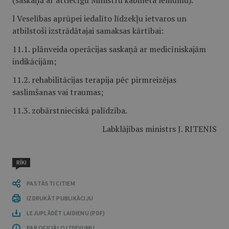
(saskaņā ar attiecīgu Ministru kabineta lēmumu).
l Veselības aprūpei iedalīto līdzekļu ietvaros un
atbilstoši izstrādātajai samaksas kārtībai:
11.1. plānveida operācijas saskaņā ar medicīniskajām
indikācijām;
11.2. rehabilitācijas terapija pēc pirmreizējas
saslimšanas vai traumas;
11.3. zobārstnieciskā palīdzība.
Labklājības ministrs J. RITENIS
RĪKI
PASTĀSTI CITIEM
IZDRUKĀT PUBLIKĀCIJU
LEJUPLĀDĒT LAIDIENU (PDF)
PAR OFICIĀLO IZDEVUMU