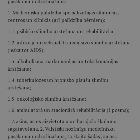
pasākumu nodrošināšana:
1. Medicīniskā palīdzība specializētajās slimnīcās,
centros un klīnikās (arī palīdzība bērniem):
1.1. psihisko slimību ārstēšana un rehabilitācija;
1.2. infekciju un seksuāli transmisīvo slimību ārstēšana
(ieskaitot AIDS);
1.3. alkoholisma, narkomānijas un toksikomānijas
ārstēšana;
1.4. tuberkulozes un hronisko plaušu slimību
ārstēšana;
1.5. onkoloģisko slimību ārstēšana;
1.6. ambulatorā un stacionārā rehabilitācija (I posms);
1.7. asins, asins aizvietotāju un barojošo šķīdumu
sagatavošana. 2. Valstiski nozīmīgu medicīnisku
pasākumu nodrošināšana, to skaitā šādās jomās: