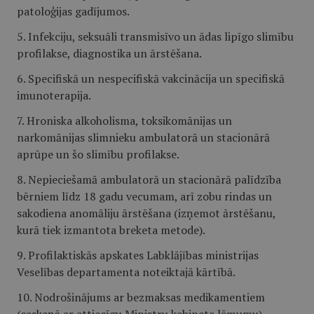
patoloģijas gadījumos.
5. Infekciju, seksuāli transmisīvo un ādas lipīgo slimību
profilakse, diagnostika un ārstēšana.
6. Specifiskā un nespecifiskā vakcinācija un specifiskā
imunoterapija.
7. Hroniska alkoholisma, toksikomānijas un
narkomānijas slimnieku ambulatorā un stacionārā
aprūpe un šo slimību profilakse.
8. Nepieciešamā ambulatorā un stacionārā palīdzība
bērniem līdz 18 gadu vecumam, arī zobu rindas un
sakodiena anomāliju ārstēšana (izņemot ārstēšanu,
kurā tiek izmantota breketa metode).
9. Profilaktiskās apskates Labklājības ministrijas
Veselības departamenta noteiktajā kārtībā.
10. Nodrošinājums ar bezmaksas medikamentiem