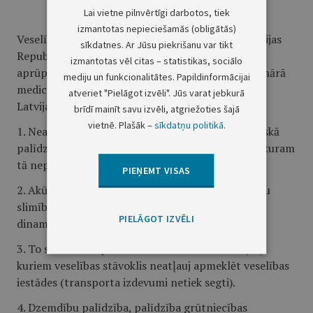
Lai vietne pilnvērtīgi darbotos, tiek
Veselības aprūpes bāzes programma
izmantotas nepieciešamās (obligātās)
Veselības aprūpes bāzes programmā ietilpst Latvijas
sīkdatnes. Ar Jūsu piekrišanu var tikt
Republikā obligāti nodrošināmā un no veselības
izmantotas vēl citas – statistikas, sociālo
aprūpei iedalītajiem līdzekļiem apmaksājamā primārā
mediju un funkcionalitātes. Papildinformācijai
medicīniskā palīdzība, kas tiek sniegta jebkuram
atveriet "Pielāgot izvēli". Jūs varat jebkurā
Latvijas Republikas pastāvīgajam iedzīvotājam:
brīdī mainīt savu izvēli, atgriežoties šajā
vietnē. Plašāk –
sīkdatņu politikā
.
1. Neatliekamā medicīniskā palīdzība. Šī medicīniskā
palīdzība obligāti sniedzama jebkuram cilvēkam, kuram
tā nepieciešama.
PIEŅEMT VISAS
2. Akūtu slimību, arodslimību, traumu un hronisku
slimību saasinājumu diagnostika, ārstēšana un
PIELĀGOT IZVĒLI
dinamiska novērošana.
3. To slimnieku apmeklēšana un ārstēšana mājās,
kuriem veselības stāvoklis neatļauj apmeklēt veselības
iestādes (transporta izdevumi netiek segti).
4. Dzemdību palīdzība, palīdzība grūtniecības