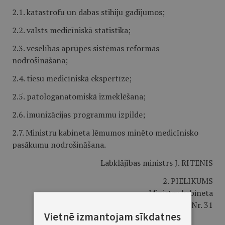
2.1. katastrofu un dabas stihiju gadījumos;
2.2. valsts medicīniskā statistika;
2.3. veselības aprūpes sistēmas reformas
nodrošināšana;
2.4. tiesu medicīniskā ekspertīze;
2.5. patologanatomiskā izmeklēšana;
2.6. imunizācijas programmu izpilde;
2.7. Ministru kabineta lēmumos minēto medicīnisko
pasākumu nodrošināšana.
Labklājības ministrs J. RITENIS
2. PIELIKUMS
Ministru kabineta
1993. gada 7. decembra noteikumiem Nr. 31
Vietnē izmantojam sīkdatnes