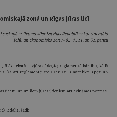
omiskajā zonā un Rīgas jūras līcī
i saskaņā ar likuma «Par Latvijas Republikas kontinentālo
šelfu un ekonomisko zonu» 8.,, 9., 11. un 31. pantu
ī (tālāk tekstā — «jūras ūdeņi») reglamentē kārtību, kādā
sus, kā arī reglamentē zivju resursu zinātnisko izpēti un
jūras ūdeņi, un uz šiem jūras ūdeņiem attiecināmas normas,
k iedalīti šādi: