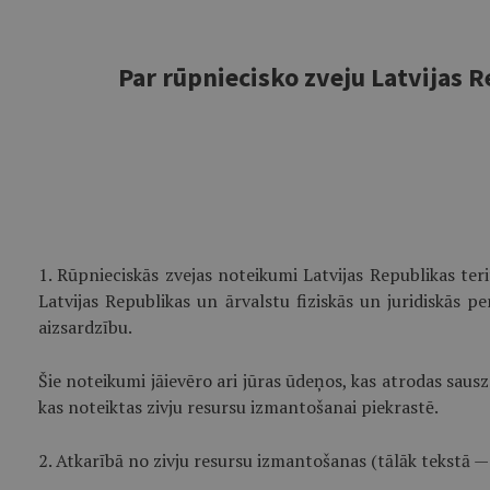
Par rūpniecisko zveju Latvijas R
1. Rūpnieciskās zvejas noteikumi Latvijas Republikas ter
Latvijas Republikas un ārvalstu fiziskās un juridiskās p
aizsardzību.
Šie noteikumi jāievēro ari jūras ūdeņos, kas atrodas saus
kas noteiktas zivju resursu izmantošanai piekrastē.
2. Atkarībā no zivju resursu izmantošanas (tālāk tekstā — 