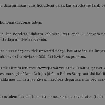
eņu daļa un Rīgas jūras līča ūdeņu daļas, kas atrodas ne tālāk
n ekonomiskās zonas ūdeņi;
nija, kas noteikta Ministru kabineta 1994. gada 11. janvāra 
vidu daļu un Ovišu raga vidu.
ar jūras ūdeņiem tiek uzskatīti ūdeņi, kas atrodas aiz līnijas
isko vai citu būvju vistālāk jūrā izvirzītos punktus.
as rīku limitu ietvaros. Nozvejas vai zvejas riku limitus, ņemot
sursu saglabāšanu Baltijas jūrā un Beltos Starptautiskā Baltija
Satiksmes ministrijas Zivsaimniecības departaments pēc sask
, jūras ūdeņi tiek dalīti apakšrajonos, zonās un kvadrātos (tālā