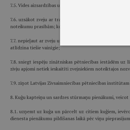
7.5. Vides aizsardzības un reģionālās attīstības ministrij
7.6. uzsākot zveju ar trali jaunā vietā, ja nepieciešams,
noteikumu prasībām; kontroltralējums pirms tā uzsākšana
7.7. nepieļaut ar zveju un zivju transportēšanu saistītu 
atlīdzina tiešie vainīgie;
7.8. sniegt iespēju zinātniskas pētniecības iestādēm uz 
zivju apjomi netiek ieskaitīti zvejniekiem noteiktajos nozv
7.9. ziņot Latvijas Zivsaimniecības pētniecības institūta
8. Kuģu kapteiņu un sardzes stūrmaņu pienākumi, veicot z
8.1. uzņemt uz kuģa un pārcelt uz citiem kuģiem, ievēro
dienesta pienākumu pildīšanas laikā pēc viņu pieprasījum