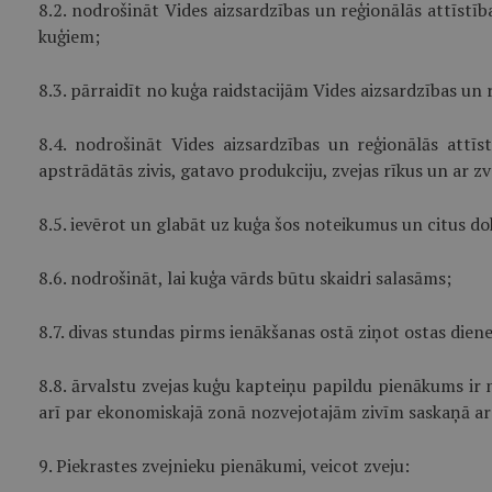
8.2. nodrošināt Vides aizsardzības un reģionālās attīst
kuģiem;
8.3. pārraidīt no kuģa raidstacijām Vides aizsardzības u
8.4. nodrošināt Vides aizsardzības un reģionālās attī
apstrādātās zivis, gatavo produkciju, zvejas rīkus un ar z
8.5. ievērot un glabāt uz kuģa šos noteikumus un citus d
8.6. nodrošināt, lai kuģa vārds būtu skaidri salasāms;
8.7. divas stundas pirms ienākšanas ostā ziņot ostas di
8.8. ārvalstu zvejas kuģu kapteiņu papildu pienākums ir
arī par ekonomiskajā zonā nozvejotajām zivīm saskaņā ar V
9. Piekrastes zvejnieku pienākumi, veicot zveju: