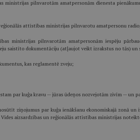
ības ministrijas pilnvarotām amatpersonām dienesta pienākum
n reģionālās attīstības ministrijas pilnvarotu amatpersonu ra
stības ministrijas pilnvarotām amatpersonām iespēju pārbau
veju saistīto dokumentāciju (atļaujot veikt izrakstus no tās) u
okumentus, kas reglamentē zveju;
enestam par kuģa kravu — jūras ūdeņos nozvejotām zivīm — un p
 nosūtīt ziņojumus par kuģa ienākšanu ekonomiskajā zonā un iz
ides aizsardzības un reģionālās attīstības ministrijas noteikt