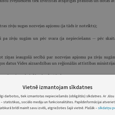
stu zvejniekiem tiek izvirzītas atšķirīgas prasības un dotas atšķ
ras zivju sugas nozvejas apjomu (ja tāds ir noteikts);
ti pa zivju sugām un pēc svara (ja nepieciešams — pēc skait
ot ziņas ieaugošā secībā par nozvejas apjomu pa zivju sugām
s datus Vides aizsardzības un reģionālās attīstības ministrijai
kata mēnesim sekojošā mēneša 10. datumam;
Vietnē izmantojam sīkdatnes
im sekojošā mēneša 20. datumam;
tīgi darbotos, tiek izmantotas nepieciešamās (obligātās) sīkdatnes. Ar Jūsu 
nta un Vides aizsardzības un reģionālās attīstības ministrija
– statistikas, sociālo mediju un funkcionalitātes. Papildinformācijai atveriet 
jebkurā brīdī mainīt savu izvēli, atgriežoties šajā vietnē. Plašāk –
sīkdatņu po