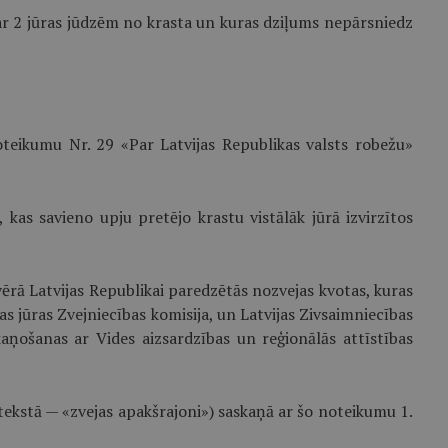
 par 2 jūras jūdzēm no krasta un kuras dziļums nepārsniedz
noteikumu Nr. 29 «Par Latvijas Republikas valsts robežu»
, kas savieno upju pretējo krastu vistālāk jūrā izvirzītos
 vērā Latvijas Republikai paredzētās nozvejas kvotas, kuras
s jūras Zvejniecības komisija, un Latvijas Zivsaimniecības
aņošanas ar Vides aizsardzības un reģionālās attīstības
k tekstā — «zvejas apakšrajoni») saskaņā ar šo noteikumu 1.