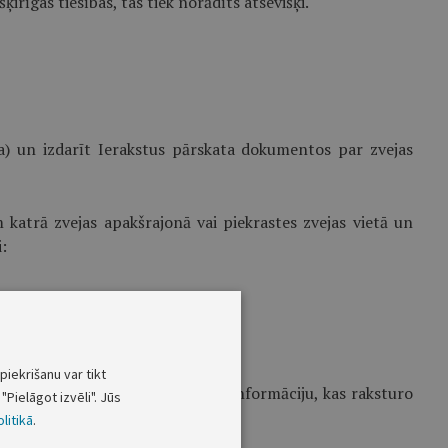
irīgas tiesības, tas tiek norādīts atsevišķi.
a) un izdarīt Ierakstus pārskata dokumentos par zvejas
 katrā zvejas apakšrajonā vai piekrastes zvejas vietā un
:
piekrišanu var tikt
s pieprasījuma sniegt operatīvo informāciju, kas raksturo
"Pielāgot izvēli". Jūs
litikā
.