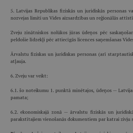
5. Latvijas Republikas fiziskās un juridiskās personas
nozvejas limiti un Vides aizsardzības un reģionālās attīstīb
Zveju zinātniskos nolūkos jūras ūdeņos pēc saskaņoš
peldošie līdzekļi pēc attiecīgās licences saņemšanas Vides
Ārvalstu fiziskas un juridiskas personas (arī starptautis
atļauja.
6. Zveju var veikt:
6.1. šo noteikumu 1. punktā minētajos, ūdeņos — Latvijas
pamata;
6.2. ekonomiskajā zonā — ārvalstu fiziskās un juridis
parakstītajiem vienošanās dokumentiem par katrai zivju s