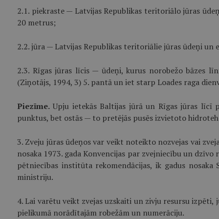
2.1. piekraste — Latvijas Republikas teritoriālo jūras ūd
20 metrus;
2.2. jūra — Latvijas Republikas teritoriālie jūras ūdeņi u
2.3. Rīgas jūras līcis — ūdeņi, kurus norobežo bāzes lī
(Ziņotājs, 1994, 3) 5. pantā un iet starp Loades raga dien
Piezīme.
Upju ietekās Baltijas jūrā un Rīgas jūras līcī p
punktus, bet ostās — to pretējās pusēs izvietoto hidrotehn
3. Zveju jūras ūdeņos var veikt noteikto nozvejas vai zvej
nosaka 1973. gada Konvencijas par zvejniecību un dzīvo re
pētniecības institūta rekomendācijas, ik gadus nosaka 
ministriju.
4. Lai varētu veikt zvejas uzskaiti un zivju resursu izpēti
pielikumā norādītajām robežām un numerāciju.