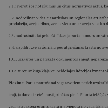
9.1. ievērot šos noteikumus un citus normatīvos aktus, k
9.2. nodrošināt Vides aizsardzības un reģionālās attīstī
produkciju, zvejas rīkus, zvejas vietu un ar zveju saistīto
9.3. nodrošināt, lai peldošā līdzekļa borta numurs un vārds
9.4. aizpildīt zvejas žurnālu pēc atgriešanas krasta no zve
10.1. uzskaites un pārskata dokumentos sniegt nepareiza
10.2. turēt uz kuģa klāja vai peldošajos līdzekļos izmantoš
Piezīme.
Par izmantošanai sagatavotiem netiek uzskatīti š
traļi, ja durvis ir cieši nostiprinātas pie falšborta iekšējā
vadi, ja apakšējā grunts kārta ir atvienota no vada tīkla da