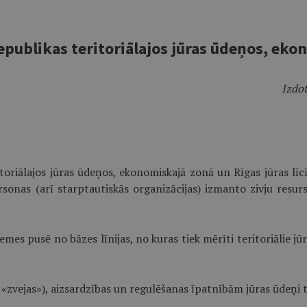
epublikas teritoriālajos jūras ūdeņos, ekon
Izdot
itoriālajos jūras ūdeņos, ekonomiskajā zonā un Rīgas jūras līc
ersonas (arī starptautiskās organizācijas) izmanto zivju resur
zemes pusē no bāzes līnijas, no kuras tiek mērīti teritoriālie 
«zvejas»), aizsardzības un regulēšanas īpatnībām jūras ūdeņi tie