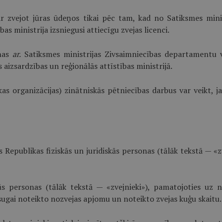
 var zvejot jūras ūdeņos tikai pēc tam, kad no Satiksmes min
as ministrija izsniegusi attiecīgu zvejas licenci.
anas
ar.
Satiksmes ministrijas Zivsaimniecības departamentu vei
 aizsardzības un reģionālās attīstības ministrijā.
kas organizācijas) zinātniskās pētniecības darbus var veikt, 
 Republikas fiziskās un juridiskās personas (tālāk tekstā — «z
kās personas (tālāk tekstā — «zvejnieki»), pamatojoties u
ugai noteikto nozvejas apjomu un noteikto zvejas kuģu skaitu.