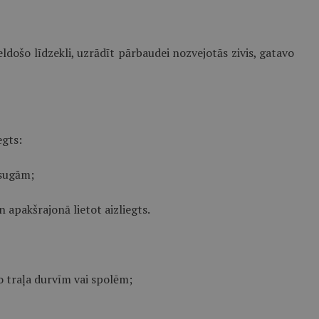
došo līdzekli, uzrādīt pārbaudei nozvejotās zivis, gatavo
egts:
 sugām;
n apakšrajonā lietot aizliegts.
 no traļa durvīm vai spolēm;