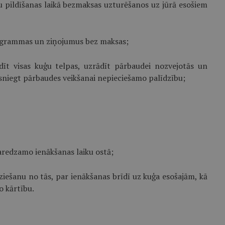
u pildīšanas laikā bezmaksas uzturēšanos uz jūrā esošiem
diogrammas un ziņojumus bez maksas;
dīt visas kuģu telpas, uzrādīt pārbaudei nozvejotās un
n sniegt pārbaudes veikšanai nepieciešamo palīdzību;
aredzamo ienākšanas laiku ostā;
iešanu no tās, par ienākšanas brīdī uz kuģa esošajām, kā
o kārtību.