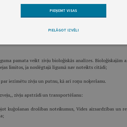
as noteiktajā kārtībā marķēt enkurojamos un peldošos (dreifējošo
PIEŅEMT VISAS
 veikt līdz 30 minūtēm ilgu kontroltralējumu, lai pārliecināto
s jāreģistrē zvejas žurnālā;
PIELĀGOT IZVĒLI
darbību, kas izraisa vides piesārņošanu jūrā un krastā. Vides 
līguma pamata veikt zivju bioloģiskās analīzes. Bioloģiskajā
ejas limitos, ja noslēgtajā līgumā nav noteikts citādi;
m par iezīmētu zivju un putnu, kā arī roņu noķeršanu.
veju,, zivju apstrādi un transportēšanu:
jot kuģošanas drošības noteikumus, Vides aizsardzības un re
a;