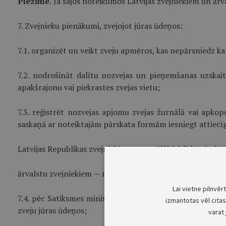
Piezīme.
Ja šajos noteikumos Latvijas zvejniekiem un ārval
7. Zvejnieku pienākumi, zvejojot jūras ūdeņos:
7.1. organizēt un veikt zveju apmēros, kas nepārsniedz kat
7.2. nodrošināt dalītu nozvejas un pieņemšanas uzskai
apakšrajonu vai piekrastes zvejas vietu;
7.3. reģistrēt nozvejas apjomu zvejas žurnālā vai apkop
saskaņā ar noteiktajām pārskata formām iesniegt attiecīgo
Latvijas Republikas zvejniekiem — ne vēlāk kā līdz pārs
ārvalstu zvejniekiem — ne vēlāk kā līdz pārskata mēnes
Lai vietne pilnvēr
7.4. pēc Satiksmes ministrijas Zivsaimniecības departame
izmantotas vēl citas 
zveju jūras ūdeņos;
varat 