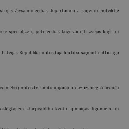
istrijas Zivsaimniecības departamenta saņemti noteiktie
c specializēti, pētniecības kuģi vai citi zvejas kuģi un
ja Latvijas Republikā noteiktajā kārtībā saņemta attiecīga
vejnieki») noteikto limitu apjomā un uz izsniegto licenču
z noslēgtajiem starpvaldību kvotu apmaiņas līgumiem un