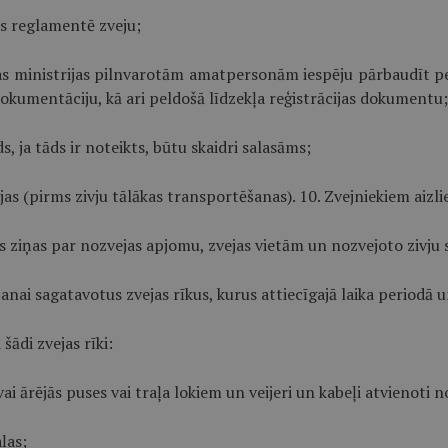
as reglamentē zveju;
bas ministrijas pilnvarotām amatpersonām iespēju pārbaudīt pel
 dokumentāciju, kā ari peldošā līdzekļa reģistrācijas dokumentu;
, ja tāds ir noteikts, būtu skaidri salasāms;
jas (pirms zivju tālākas transportēšanas). 10. Zvejniekiem aizli
s ziņas par nozvejas apjomu, zvejas vietām un nozvejoto zivju
anai sagatavotus zvejas rīkus, kurus attiecīgajā laika periodā u
ādi zvejas rīki:
s vai ārējās puses vai traļa lokiem un veijeri un kabeļi atvienoti
ļas;