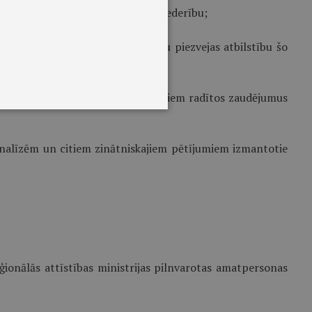
s) zvejas rīkus, lai noteiktu to piederību;
s par zivju sugu sastāvu un mazuļu piezvejas atbilstību šo
piesārņošanas rezultātā zivju resursiem radītos zaudējumus
m analīzēm un citiem zinātniskajiem pētījumiem izmantotie
ģionālās attīstības ministrijas pilnvarotas amatpersonas