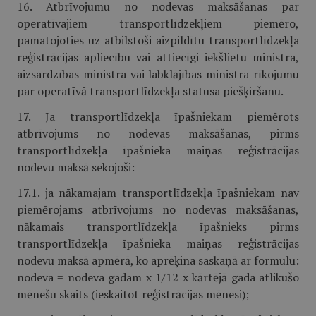
16. Atbrīvojumu no nodevas maksāšanas par
operatīvajiem transportlīdzekļiem piemēro,
pamatojoties uz atbilstoši aizpildītu transportlīdzekļa
reģistrācijas apliecību vai attiecīgi iekšlietu ministra,
aizsardzības ministra vai labklājības ministra rīkojumu
par operatīvā transportlīdzekļa statusa piešķiršanu.
17. Ja transportlīdzekļa īpašniekam piemērots
atbrīvojums no nodevas maksāšanas, pirms
transportlīdzekļa īpašnieka maiņas reģistrācijas
nodevu maksā sekojoši:
17.1. ja nākamajam transportlīdzekļa īpašniekam nav
piemērojams atbrīvojums no nodevas maksāšanas,
nākamais transportlīdzekļa īpašnieks pirms
transportlīdzekļa īpašnieka maiņas reģistrācijas
nodevu maksā apmērā, ko aprēķina saskaņā ar formulu:
nodeva = nodeva gadam x 1/12 x kārtējā gada atlikušo
mēnešu skaits (ieskaitot reģistrācijas mēnesi);