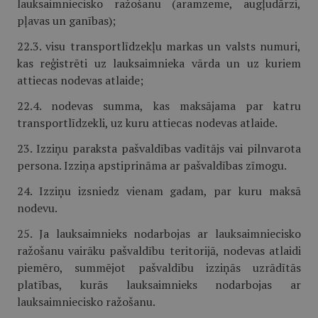
lauksaimniecisko ražošanu (aramzeme, augļudārzi,
pļavas un ganības);
22.3. visu transportlīdzekļu markas un valsts numuri,
kas reģistrēti uz lauksaimnieka vārda un uz kuriem
attiecas nodevas atlaide;
22.4. nodevas summa, kas maksājama par katru
transportlīdzekli, uz kuru attiecas nodevas atlaide.
23. Izziņu paraksta pašvaldības vadītājs vai pilnvarota
persona. Izziņa apstiprināma ar pašvaldības zīmogu.
24. Izziņu izsniedz vienam gadam, par kuru maksā
nodevu.
25. Ja lauksaimnieks nodarbojas ar lauksaimniecisko
ražošanu vairāku pašvaldību teritorijā, nodevas atlaidi
piemēro, summējot pašvaldību izziņās uzrādītās
platības, kurās lauksaimnieks nodarbojas ar
lauksaimniecisko ražošanu.