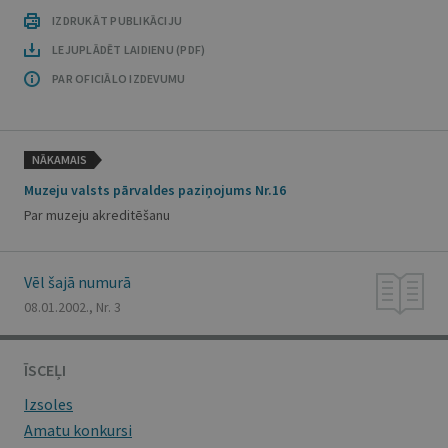
IZDRUKĀT PUBLIKĀCIJU
LEJUPLĀDĒT LAIDIENU (PDF)
PAR OFICIĀLO IZDEVUMU
NĀKAMAIS
Muzeju valsts pārvaldes paziņojums Nr.16
Par muzeju akreditēšanu
Vēl šajā numurā
08.01.2002., Nr. 3
ĪSCEĻI
Izsoles
Amatu konkursi