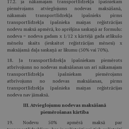
17.2. ja nākamajam transportlīdzekļa īpašniekam
piemērojams atvieglojums nodevas maksāšanā,
nākamais transportlīdzekļa īpašnieks pirms
transportlīdzekļa īpašnieka maiņas reģistrācijas
nodevu maksā apmērā, ko aprēķina saskaņā ar formulu:
nodeva = nodeva gadam x 1/12 x kārtējā gada atlikušo
mēnešu skaits (ieskaitot reģistrācijas mēnesi) x
maksājamā daļa saskaņā ar likumu (50% vai 70%).
18. Ja transportlīdzekļa īpašniekam piemērots
atbrīvojums no nodevas maksāšanas un arī nākamajam
transportlīdzekļa īpašniekam piemērojams
atbrīvojums no nodevas maksāšanas, pirms
transportlīdzekļa īpašnieka maiņas reģistrācijas
nodeva nav jāmaksā.
III. Atvieglojumu nodevas maksāšanā
piemērošanas kārtība
19. Nodevu 50% apmērā maksā par