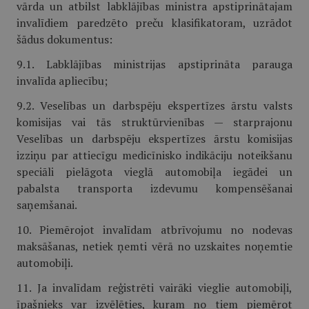
vārda un atbilst labklājības ministra apstiprinātajam
invalīdiem paredzēto preču klasifikatoram, uzrādot
šādus dokumentus:
9.1. Labklājības ministrijas apstiprināta parauga
invalīda apliecību;
9.2. Veselības un darbspēju ekspertīzes ārstu valsts
komisijas vai tās struktūrvienības — starprajonu
Veselības un darbspēju ekspertīzes ārstu komisijas
izziņu par attiecīgu medicīnisko indikāciju noteikšanu
speciāli pielāgota vieglā automobiļa iegādei un
pabalsta transporta izdevumu kompensēšanai
saņemšanai.
10. Piemērojot invalīdam atbrīvojumu no nodevas
maksāšanas, netiek ņemti vērā no uzskaites noņemtie
automobiļi.
11. Ja invalīdam reģistrēti vairāki vieglie automobiļi,
īpašnieks var izvēlēties, kuram no tiem piemērot