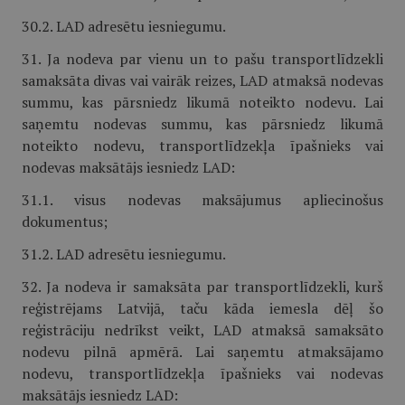
30.2. LAD adresētu iesniegumu.
31. Ja nodeva par vienu un to pašu transportlīdzekli
samaksāta divas vai vairāk reizes, LAD atmaksā nodevas
summu, kas pārsniedz likumā noteikto nodevu. Lai
saņemtu nodevas summu, kas pārsniedz likumā
noteikto nodevu, transportlīdzekļa īpašnieks vai
nodevas maksātājs iesniedz LAD:
31.1. visus nodevas maksājumus apliecinošus
dokumentus;
31.2. LAD adresētu iesniegumu.
32. Ja nodeva ir samaksāta par transportlīdzekli, kurš
reģistrējams Latvijā, taču kāda iemesla dēļ šo
reģistrāciju nedrīkst veikt, LAD atmaksā samaksāto
nodevu pilnā apmērā. Lai saņemtu atmaksājamo
nodevu, transportlīdzekļa īpašnieks vai nodevas
maksātājs iesniedz LAD: