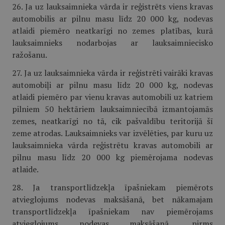
26. Ja uz lauksaimnieka vārda ir reģistrēts viens kravas
automobilis ar pilnu masu līdz 20 000 kg, nodevas
atlaidi piemēro neatkarīgi no zemes platības, kurā
lauksaimnieks nodarbojas ar lauksaimniecisko
ražošanu.
27. Ja uz lauksaimnieka vārda ir reģistrēti vairāki kravas
automobiļi ar pilnu masu līdz 20 000 kg, nodevas
atlaidi piemēro par vienu kravas automobili uz katriem
pilniem 50 hektāriem lauksaimniecībā izmantojamās
zemes, neatkarīgi no tā, cik pašvaldību teritorijā šī
zeme atrodas. Lauksaimnieks var izvēlēties, par kuru uz
lauksaimnieka vārda reģistrētu kravas automobili ar
pilnu masu līdz 20 000 kg piemērojama nodevas
atlaide.
28. Ja transportlīdzekļa īpašniekam piemērots
atvieglojums nodevas maksāšanā, bet nākamajam
transportlīdzekļa īpašniekam nav piemērojams
atvieglojums nodevas maksāšanā, pirms