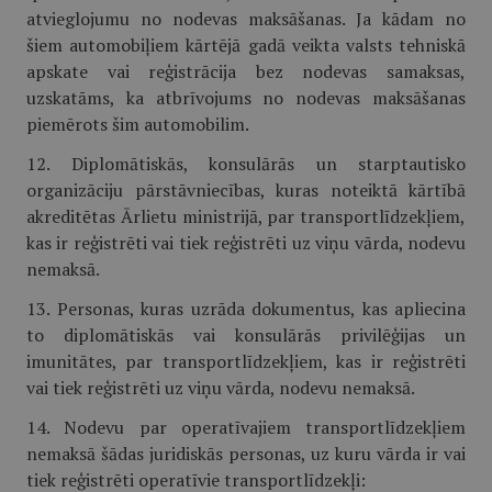
atvieglojumu no nodevas maksāšanas. Ja kādam no
šiem automobiļiem kārtējā gadā veikta valsts tehniskā
apskate vai reģistrācija bez nodevas samaksas,
uzskatāms, ka atbrīvojums no nodevas maksāšanas
piemērots šim automobilim.
12. Diplomātiskās, konsulārās un starptautisko
organizāciju pārstāvniecības, kuras noteiktā kārtībā
akreditētas Ārlietu ministrijā, par transportlīdzekļiem,
kas ir reģistrēti vai tiek reģistrēti uz viņu vārda, nodevu
nemaksā.
13. Personas, kuras uzrāda dokumentus, kas apliecina
to diplomātiskās vai konsulārās privilēģijas un
imunitātes, par transportlīdzekļiem, kas ir reģistrēti
vai tiek reģistrēti uz viņu vārda, nodevu nemaksā.
14. Nodevu par operatīvajiem transportlīdzekļiem
nemaksā šādas juridiskās personas, uz kuru vārda ir vai
tiek reģistrēti operatīvie transportlīdzekļi: