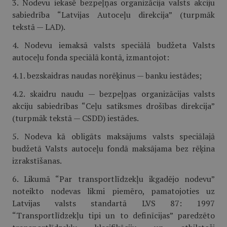
3. Nodevu iekasē bezpeļņas organizācija valsts akciju
sabiedrība “Latvijas Autoceļu direkcija” (turpmāk
tekstā — LAD).
4. Nodevu iemaksā valsts speciālā budžeta Valsts
autoceļu fonda speciālā kontā, izmantojot:
4.1. bezskaidras naudas norēķinus — banku iestādes;
4.2. skaidru naudu — bezpeļņas organizācijas valsts
akciju sabiedrības “Ceļu satiksmes drošības direkcija”
(turpmāk tekstā — CSDD) iestādes.
5. Nodeva kā obligāts maksājums valsts speciālajā
budžetā Valsts autoceļu fondā maksājama bez rēķina
izrakstīšanas.
6. Likumā “Par transportlīdzekļu ikgadējo nodevu”
noteikto nodevas likmi piemēro, pamatojoties uz
Latvijas valsts standartā LVS 87: 1997
“Transportlīdzekļu tipi un to definīcijas” paredzēto