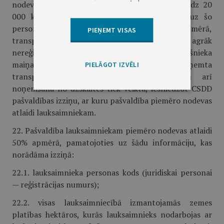
nodevu par kravas automobili ar pilnu masu līdz 20
000 kg, kas ir reģistrēts vai tiek reģistrēts uz šo
personu vārda, samaksājusi 50% apmērā,
PIEŅEMT VISAS
transportlīdzekļu valsts tehniskā apskate, Latvijā agrāk
nereģistrēta transportlīdzekļa reģistrācija, īpašnieka
maiņas reģistrācija, no uzskaites noņemta
PIELĀGOT IZVĒLI
transportlīdzekļa atkārtota reģistrācija, kā arī
noņemšana no uzskaites tiek veikta, iesniedzot CSDD
pašvaldības izziņu, ar kuru pašvaldība piemēro nodevas
atlaidi lauksaimniekam.
22. Pašvaldība lauksaimniekam piemēro nodevas atlaidi
50% apmērā, pamatojoties uz šādu informāciju, kas
norādāma izziņā:
22.1. lauksaimnieka personas kods (juridiskai personai
— reģistrācijas numurs);
22.2. visas lauksaimniecībā izmantojamās zemes
platības hektāros, kurās lauksaimnieks nodarbojas ar