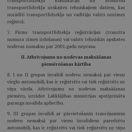
transportlīdzekļu klasifikāciju un atbilstoši
transportlīdzekļa uzskaites tehniskajiem datiem, kas
norādīti transportlīdzekļu un vadītāju valsts nozīmes
reģistrā.
7. Pirms transportlīdzekļa reģistrācijas (tranzīta
numura zīmes izdošanas) vai valsts tehniskās apskates
nodevas nomaksu par 2001.gadu neprasa.
II. Atbrīvojumu no nodevas maksāšanas
piemērošanas kārtība
8. I un II grupas invalīdi nodevu nemaksā par vienu
vieglo automobili, kas ir reģistrēts vai tiek reģistrēts uz
viņu vārda. Atbrīvojumu no nodevas maksāšanas
piemēro, uzrādot Labklājības ministrijas apstiprināta
parauga invalīda apliecību.
9. III grupas invalīdi ar pārvietošanās traucējumiem
nodevu nemaksā par vienu invalīdiem paredzētu
automobili, kas ir reģistrēts vai tiek reģistrēts uz viņu