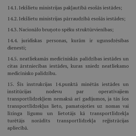
14.1. Iekšlietu ministrijas pakļautībā esošās iestādes;
14.2. Iekšlietu ministrijas pārraudzībā esošās iestādes;
14.3. Nacionālo bruņoto spēku struktūrvienības;
14.4. juridiskas personas, kurām ir ugunsdzēsības
dienesti;
14.5. neatliekamās medicīniskās palīdzības iestādes un
citas ārstniecības iestādes, kuras sniedz neatliekamo
medicīnisko palīdzību.
15. Šīs instrukcijas 14.punktā minētās iestādes un
institūcijas nodevu par operatīvajiem
transportlīdzekļiem nemaksā arī gadījumos, ja tās šos
transportlīdzekļus lieto, pamatojoties uz nomas vai
līzinga līgumu un lietotājs kā transportlīdzekļa
turētājs norādīts transportlīdzekļa reģistrācijas
apliecībā.