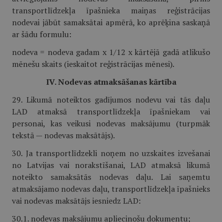
transportlīdzekļa īpašnieka maiņas reģistrācijas
nodevai jābūt samaksātai apmērā, ko aprēķina saskaņā
ar šādu formulu:
nodeva = nodeva gadam x 1/12 x kārtējā gadā atlikušo
mēnešu skaits (ieskaitot reģistrācijas mēnesi).
IV. Nodevas atmaksāšanas kārtība
29. Likumā noteiktos gadījumos nodevu vai tās daļu
LAD atmaksā transportlīdzekļa īpašniekam vai
personai, kas veikusi nodevas maksājumu (turpmāk
tekstā — nodevas maksātājs).
30. Ja transportlīdzekli noņem no uzskaites izvešanai
no Latvijas vai norakstīšanai, LAD atmaksā likumā
noteikto samaksātās nodevas daļu. Lai saņemtu
atmaksājamo nodevas daļu, transportlīdzekļa īpašnieks
vai nodevas maksātājs iesniedz LAD:
30.1. nodevas maksājumu apliecinošu dokumentu;