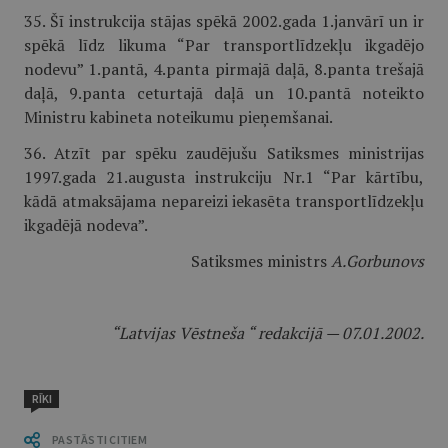
35. Šī instrukcija stājas spēkā 2002.gada 1.janvārī un ir
spēkā līdz likuma “Par transportlīdzekļu ikgadējo
nodevu” 1.pantā, 4.panta pirmajā daļā, 8.panta trešajā
daļā, 9.panta ceturtajā daļā un 10.pantā noteikto
Ministru kabineta noteikumu pieņemšanai.
36. Atzīt par spēku zaudējušu Satiksmes ministrijas
1997.gada 21.augusta instrukciju Nr.1 “Par kārtību,
kādā atmaksājama nepareizi iekasēta transportlīdzekļu
ikgadējā nodeva”.
Satiksmes ministrs
A.Gorbunovs
“Latvijas Vēstneša “ redakcijā — 07.01.2002.
RĪKI
PASTĀSTI CITIEM