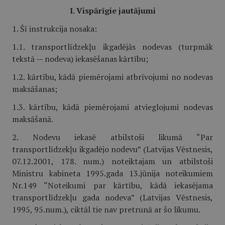
I. Vispārīgie jautājumi
1. Šī instrukcija nosaka:
1.1. transportlīdzekļu ikgadējās nodevas (turpmāk
tekstā — nodeva) iekasēšanas kārtību;
1.2. kārtību, kādā piemērojami atbrīvojumi no nodevas
maksāšanas;
1.3. kārtību, kādā piemērojami atvieglojumi nodevas
maksāšanā.
2. Nodevu iekasē atbilstoši likumā “Par
transportlīdzekļu ikgadējo nodevu” (Latvijas Vēstnesis,
07.12.2001, 178. num.) noteiktajam un atbilstoši
Ministru kabineta 1995.gada 13.jūnija noteikumiem
Nr.149 “Noteikumi par kārtību, kādā iekasējama
transportlīdzekļu gada nodeva” (Latvijas Vēstnesis,
1995, 95.num.), ciktāl tie nav pretrunā ar šo likumu.