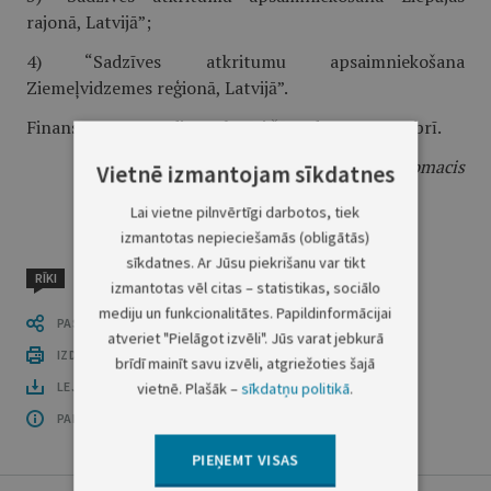
rajonā, Latvijā”;
4) “Sadzīves atkritumu apsaimniekošana
Ziemeļvidzemes reģionā, Latvijā”.
Finansu memorandi parakstīti šā gada 29. novembrī.
Juridiskā departamenta direktors
I.Upmacis
Vietnē izmantojam sīkdatnes
Lai vietne pilnvērtīgi darbotos, tiek
izmantotas nepieciešamās (obligātās)
sīkdatnes. Ar Jūsu piekrišanu var tikt
RĪKI
izmantotas vēl citas – statistikas, sociālo
mediju un funkcionalitātes. Papildinformācijai
PASTĀSTI CITIEM
atveriet "Pielāgot izvēli". Jūs varat jebkurā
IZDRUKĀT PUBLIKĀCIJU
brīdī mainīt savu izvēli, atgriežoties šajā
LEJUPLĀDĒT LAIDIENU (PDF)
vietnē. Plašāk –
sīkdatņu politikā
.
PAR OFICIĀLO IZDEVUMU
PIEŅEMT VISAS