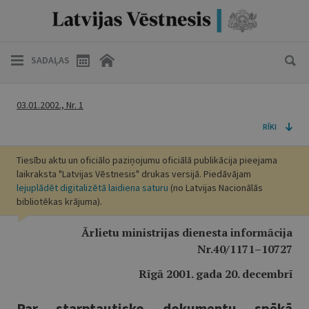
SADAĻAS
03.01.2002., Nr. 1
RĪKI
Tiesību aktu un oficiālo paziņojumu oficiālā publikācija pieejama
laikraksta "Latvijas Vēstnesis" drukas versijā. Piedāvājam
lejuplādēt digitalizētā laidiena saturu
(no Latvijas Nacionālās
bibliotēkas krājuma).
Ārlietu ministrijas dienesta informācija
Nr.40/1171–10727
Rīgā 2001. gada 20. decembrī
Par starptautisko dokumentu spēkā