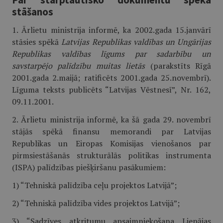
stāšanos
1. Ārlietu ministrija informē, ka 2002.gada 15.janvārī
stāsies spēkā
Latvijas Republikas valdības un Ungārijas
Republikas valdības līgums par sadarbību un
savstarpējo palīdzību muitas lietās
(parakstīts Rīgā
2001.gada 2.maijā; ratificēts 2001.gada 25.novembrī).
Līguma teksts publicēts “Latvijas Vēstnesī”, Nr. 162,
09.11.2001.
2. Ārlietu ministrija informē, ka šā gada 29. novembrī
stājās spēkā finansu memorandi par Latvijas
Republikas un Eiropas Komisijas vienošanos par
pirmsiestāšanās strukturālās politikas instrumenta
(ISPA) palīdzības piešķiršanu pasākumiem:
1) “Tehniskā palīdzība ceļu projektos Latvijā”;
2) “Tehniskā palīdzība vides projektos Latvijā”;
3) “Sadzīves atkritumu apsaimniekošana Liepājas