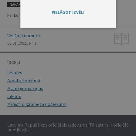
NĀKAMAIS
PIELĀGOT IZVĒLI
Par konvertējamo valūtu kursiem
Vēl šajā numurā
03.01.2002., Nr. 1
ĪSCEĻI
Izsoles
Amatu konkursi
Mantojumu ziņas
Likumi
Ministru kabineta noteikumi
Latvijas Republikas oficiālais izdevums. Tā saturs ir oficiālā
publikācija.