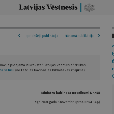
Iepriekšējā publikācija
Nākamā publikācija
ikācija pieejama laikraksta "Latvijas Vēstnesis" drukas
ena saturu
(no Latvijas Nacionālās bibliotēkas krājuma).
Ministru kabineta noteikumi Nr.475
Rīgā 2001.gada 6.novembrī (prot. Nr.54 34.§)