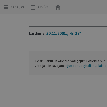
SADAĻAS
ARHĪVS
Laidiens:
30.11.2001., Nr. 174
Tiesību aktu un oficiālo paziņojumu oficiālā publ
versijā. Piedāvājam
lejuplādēt digitalizētā laidi