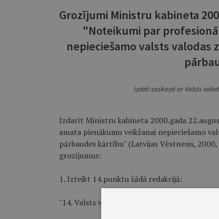
Grozījumi Ministru kabineta 20
"Noteikumi par profesionā
nepieciešamo valsts valodas 
pārbau
Izdoti saskaņā ar Valsts valod
Izdarīt Ministru kabineta 2000.gada 22.augu
amata pienākumu veikšanai nepieciešamo val
pārbaudes kārtību" (Latvijas Vēstnesis, 2000, 3
grozījumus:
1. Izteikt 14.punktu šādā redakcijā:
"14. Valsts valodas prasmi pārbauda, pamatoj