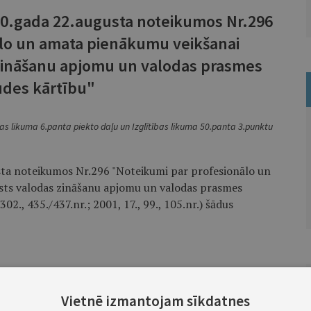
00.gada 22.augusta noteikumos Nr.296
lo un amata pienākumu veikšanai
zināšanu apjomu un valodas prasmes
des kārtību"
as likuma 6.panta piekto daļu un Izglītības likuma 50.panta 3.punktu
sta noteikumos Nr.296 "Noteikumi par profesionālo un
sts valodas zināšanu apjomu un valodas prasmes
02., 435./437.nr.; 2001, 17., 99., 105.nr.) šādus
oties uz personas pieteikumu."
Vietnē izmantojam sīkdatnes