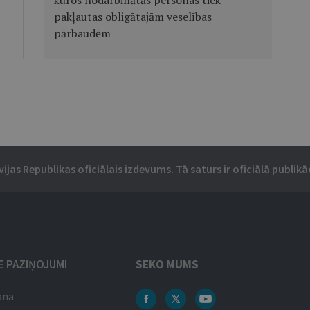
kuros nodarbinātās personas tiek
pakļautas obligātajām veselības
pārbaudēm
vijas Republikas oficiālais izdevums. Tā saturs ir oficiālā publikāc
IE PAZIŅOJUMI
SEKO MUMS
ana