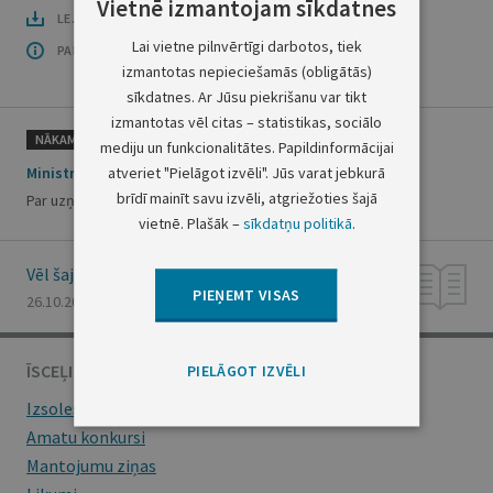
Vietnē izmantojam sīkdatnes
LEJUPLĀDĒT LAIDIENU (PDF)
Lai vietne pilnvērtīgi darbotos, tiek
PAR OFICIĀLO IZDEVUMU
izmantotas nepieciešamās (obligātās)
sīkdatnes. Ar Jūsu piekrišanu var tikt
izmantotas vēl citas – statistikas, sociālo
NĀKAMAIS
mediju un funkcionalitātes. Papildinformācijai
atveriet "Pielāgot izvēli". Jūs varat jebkurā
Ministru kabineta rīkojums Nr.510
brīdī mainīt savu izvēli, atgriežoties šajā
Par uzņemšanu Latvijas pilsonībā naturalizācijas kārtībā
vietnē. Plašāk –
sīkdatņu politikā
.
Vēl šajā numurā
PIEŅEMT VISAS
26.10.2001., Nr. 154
ĪSCEĻI
PIELĀGOT IZVĒLI
Izsoles
Amatu konkursi
Mantojumu ziņas