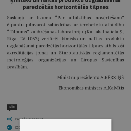
paredzētās horizontālās tilpnes
Saskaņā ar likuma “Par atbilstības novērtēšanu”
6.pantu pilnvarot sabiedrības ar ierobežotu atbildību
“Tilpums” kalibrēšanas laboratoriju (Katlakalna iela 9,
Rīga, LV-1053) verificēt ķīmisko un naftas produktu
uzglabāšanai paredzētās horizontālās tilpnes atbilstoši
akreditācijas jomai un Starptautiskās reglamentētās
metroloģijas organizācijas un Eiropas Savienības
prasībām.
Ministru prezidents A.BĒRZIŅŠ
Ekonomikas ministrs A.Kalvītis
RĪKI
PASTĀSTI CITIEM
IZDRUKĀT PUBLIKĀCIJU