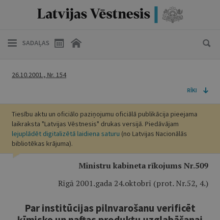
SADAĻAS
26.10.2001., Nr. 154
RĪKI
Tiesību aktu un oficiālo paziņojumu oficiālā publikācija pieejama
laikraksta "Latvijas Vēstnesis" drukas versijā. Piedāvājam
lejuplādēt digitalizētā laidiena saturu
(no Latvijas Nacionālās
bibliotēkas krājuma).
Ministru kabineta rīkojums Nr.509
Rīgā 2001.gada 24.oktobrī (prot. Nr.52, 4.)
Par institūcijas pilnvarošanu verificēt
ķīmisko un naftas produktu uzglabāšanai