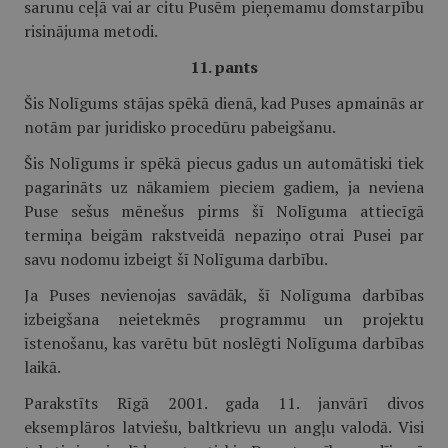
sarunu ceļā vai ar citu Pusēm pieņemamu domstarpību
risinājuma metodi.
11. pants
Šis Nolīgums stājas spēkā dienā, kad Puses apmainās ar
notām par juridisko procedūru pabeigšanu.
Šis Nolīgums ir spēkā piecus gadus un automātiski tiek
pagarināts uz nākamiem pieciem gadiem, ja neviena
Puse sešus mēnešus pirms šī Nolīguma attiecīgā
termiņa beigām rakstveidā nepaziņo otrai Pusei par
savu nodomu izbeigt šī Nolīguma darbību.
Ja Puses nevienojas savādāk, šī Nolīguma darbības
izbeigšana neietekmēs programmu un projektu
īstenošanu, kas varētu būt noslēgti Nolīguma darbības
laikā.
Parakstīts Rīgā 2001. gada 11. janvārī divos
eksemplāros latviešu, baltkrievu un angļu valodā. Visi