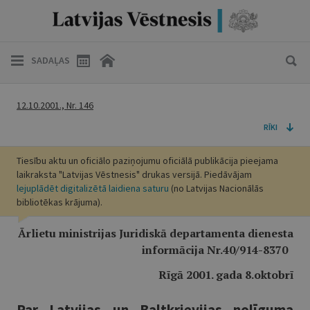
SADAĻAS
12.10.2001., Nr. 146
RĪKI
Tiesību aktu un oficiālo paziņojumu oficiālā publikācija pieejama
laikraksta "Latvijas Vēstnesis" drukas versijā. Piedāvājam
lejuplādēt digitalizētā laidiena saturu
(no Latvijas Nacionālās
bibliotēkas krājuma).
Ārlietu ministrijas Juridiskā departamenta dienesta
informācija Nr.40/914-8370
Rīgā 2001. gada 8.oktobrī
Par Latvijas un Baltkrievijas nolīguma