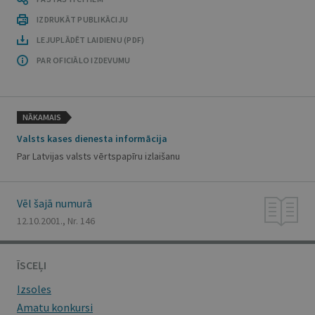
IZDRUKĀT PUBLIKĀCIJU
LEJUPLĀDĒT LAIDIENU (PDF)
PAR OFICIĀLO IZDEVUMU
NĀKAMAIS
Valsts kases dienesta informācija
Par Latvijas valsts vērtspapīru izlaišanu
Vēl šajā numurā
12.10.2001., Nr. 146
ĪSCEĻI
Izsoles
Amatu konkursi