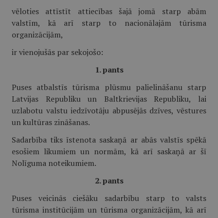
vēloties attīstīt attiecības šajā jomā starp abām
valstīm, kā arī starp to nacionālajām tūrisma
organizācijām,
ir vienojušās par sekojošo:
1. pants
Puses atbalstīs tūrisma plūsmu palielināšanu starp
Latvijas Republiku un Baltkrievijas Republiku, lai
uzlabotu valstu iedzīvotāju abpusējās dzīves, vēstures
un kultūras zināšanas.
Sadarbība tiks īstenota saskaņā ar abās valstīs spēkā
esošiem likumiem un normām, kā arī saskaņā ar šī
Nolīguma noteikumiem.
2. pants
Puses veicinās ciešāku sadarbību starp to valsts
tūrisma institūcijām un tūrisma organizācijām, kā arī