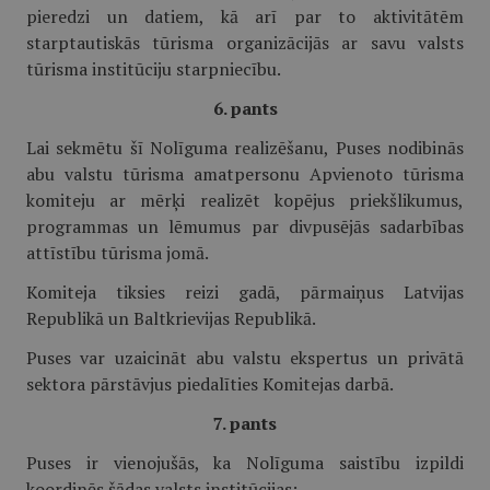
pieredzi un datiem, kā arī par to aktivitātēm
starptautiskās tūrisma organizācijās ar savu valsts
tūrisma institūciju starpniecību.
6. pants
Lai sekmētu šī Nolīguma realizēšanu, Puses nodibinās
abu valstu tūrisma amatpersonu Apvienoto tūrisma
komiteju ar mērķi realizēt kopējus priekšlikumus,
programmas un lēmumus par divpusējās sadarbības
attīstību tūrisma jomā.
Komiteja tiksies reizi gadā, pārmaiņus Latvijas
Republikā un Baltkrievijas Republikā.
Puses var uzaicināt abu valstu ekspertus un privātā
sektora pārstāvjus piedalīties Komitejas darbā.
7. pants
Puses ir vienojušās, ka Nolīguma saistību izpildi
koordinēs šādas valsts institūcijas: