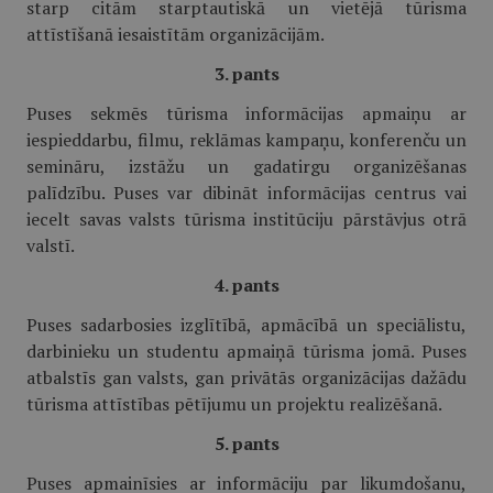
starp citām starptautiskā un vietējā tūrisma
attīstīšanā iesaistītām organizācijām.
3. pants
Puses sekmēs tūrisma informācijas apmaiņu ar
iespieddarbu, filmu, reklāmas kampaņu, konferenču un
semināru, izstāžu un gadatirgu organizēšanas
palīdzību. Puses var dibināt informācijas centrus vai
iecelt savas valsts tūrisma institūciju pārstāvjus otrā
valstī.
4. pants
Puses sadarbosies izglītībā, apmācībā un speciālistu,
darbinieku un studentu apmaiņā tūrisma jomā. Puses
atbalstīs gan valsts, gan privātās organizācijas dažādu
tūrisma attīstības pētījumu un projektu realizēšanā.
5. pants
Puses apmainīsies ar informāciju par likumdošanu,