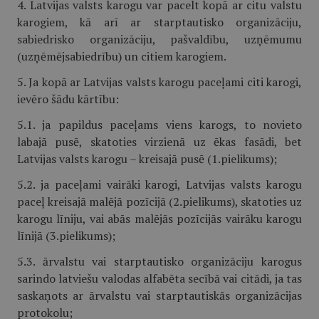
4. Latvijas valsts karogu var pacelt kopā ar citu valstu
karogiem, kā arī ar starptautisko organizāciju,
sabiedrisko organizāciju, pašvaldību, uzņēmumu
(uzņēmējsabiedrību) un citiem karogiem.
5. Ja kopā ar Latvijas valsts karogu paceļami citi karogi,
ievēro šādu kārtību:
5.1. ja papildus paceļams viens karogs, to novieto
labajā pusē, skatoties virzienā uz ēkas fasādi, bet
Latvijas valsts karogu – kreisajā pusē (1.pielikums);
5.2. ja paceļami vairāki karogi, Latvijas valsts karogu
paceļ kreisajā malējā pozīcijā (2.pielikums), skatoties uz
karogu līniju, vai abās malējās pozīcijās vairāku karogu
līnijā (3.pielikums);
5.3. ārvalstu vai starptautisko organizāciju karogus
sarindo latviešu valodas alfabēta secībā vai citādi, ja tas
saskaņots ar ārvalstu vai starptautiskās organizācijas
protokolu;