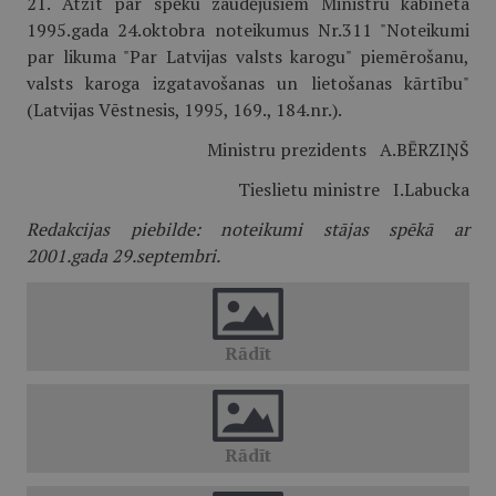
21. Atzīt par spēku zaudējušiem Ministru kabineta
1995.gada 24.oktobra noteikumus Nr.311 "Noteikumi
par likuma "Par Latvijas valsts karogu" piemērošanu,
valsts karoga izgatavošanas un lietošanas kārtību"
(Latvijas Vēstnesis, 1995, 169., 184.nr.).
Ministru prezidents A.BĒRZIŅŠ
Tieslietu ministre I.Labucka
Redakcijas piebilde: noteikumi stājas spēkā ar
2001.gada 29.septembri.