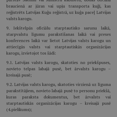
braucienā ar jūras vai upju transporta kuģi, kas
reģistrēts Latvijas Kuģu reģistrā, uz kuģa paceļ Latvijas
valsts karogu.
9. Iekštelpās oficiālu starptautisko sarunu laikā,
starpvalstu līgumu parakstīšanas laikā vai preses
konferences laikā var lietot Latvijas valsts karogu un
attiecīgās valsts vai starptautiskās organizācijas
karogu, izvietojot tos šādi:
9.1. Latvijas valsts karogu, skatoties no priekšpuses,
novieto telpas labajā pusē, bet ārvalsts karogu –
kreisajā pusē;
9.2. Latvijas valsts karogu, skatoties virzienā uz līguma
parakstītājiem, novieto labajā pusē to personu priekšā,
kuras paraksta dokumentus, bet ārvalsts vai
starptautiskās organizācijas karogu – kreisajā pusē
(4.pielikums);