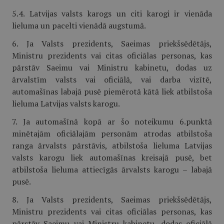
5.4. Latvijas valsts karogs un citi karogi ir vienāda
lieluma un pacelti vienādā augstumā.
6. Ja Valsts prezidents, Saeimas priekšsēdētājs,
Ministru prezidents vai citas oficiālas personas, kas
pārstāv Saeimu vai Ministru kabinetu, dodas uz
ārvalstīm valsts vai oficiālā, vai darba vizītē,
automašīnas labajā pusē piemērotā kātā liek atbilstoša
lieluma Latvijas valsts karogu.
7. Ja automašīnā kopā ar šo noteikumu 6.punktā
minētajām oficiālajām personām atrodas atbilstoša
ranga ārvalsts pārstāvis, atbilstoša lieluma Latvijas
valsts karogu liek automašīnas kreisajā pusē, bet
atbilstoša lieluma attiecīgās ārvalsts karogu – labajā
pusē.
8. Ja Valsts prezidents, Saeimas priekšsēdētājs,
Ministru prezidents vai citas oficiālas personas, kas
pārstāv Saeimu vai Ministru kabinetu, dodas oficiālā