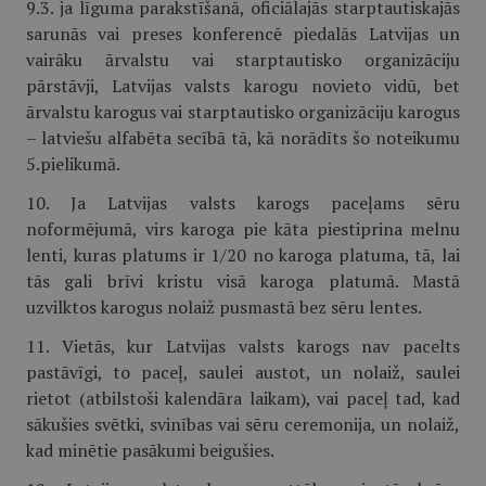
9.3. ja līguma parakstīšanā, oficiālajās starptautiskajās
sarunās vai preses konferencē piedalās Latvijas un
vairāku ārvalstu vai starptautisko organizāciju
pārstāvji, Latvijas valsts karogu novieto vidū, bet
ārvalstu karogus vai starptautisko organizāciju karogus
– latviešu alfabēta secībā tā, kā norādīts šo noteikumu
5.pielikumā.
10. Ja Latvijas valsts karogs paceļams sēru
noformējumā, virs karoga pie kāta piestiprina melnu
lenti, kuras platums ir 1/20 no karoga platuma, tā, lai
tās gali brīvi kristu visā karoga platumā. Mastā
uzvilktos karogus nolaiž pusmastā bez sēru lentes.
11. Vietās, kur Latvijas valsts karogs nav pacelts
pastāvīgi, to paceļ, saulei austot, un nolaiž, saulei
rietot (atbilstoši kalendāra laikam), vai paceļ tad, kad
sākušies svētki, svinības vai sēru ceremonija, un nolaiž,
kad minētie pasākumi beigušies.