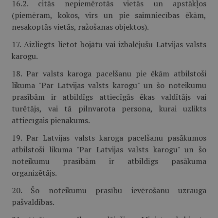
16.2. citās nepiemērotās vietās un apstākļos
(piemēram, kokos, virs un pie saimniecības ēkām,
nesakoptās vietās, ražošanas objektos).
17. Aizliegts lietot bojātu vai izbalējušu Latvijas valsts
karogu.
18. Par valsts karoga pacelšanu pie ēkām atbilstoši
likuma "Par Latvijas valsts karogu" un šo noteikumu
prasībām ir atbildīgs attiecīgās ēkas valdītājs vai
turētājs, vai tā pilnvarota persona, kurai uzlikts
attiecīgais pienākums.
19. Par Latvijas valsts karoga pacelšanu pasākumos
atbilstoši likuma "Par Latvijas valsts karogu" un šo
noteikumu prasībām ir atbildīgs pasākuma
organizētājs.
20. Šo noteikumu prasību ievērošanu uzrauga
pašvaldības.