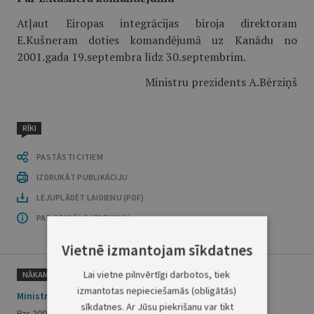
Atļaut Eiropas integrācijas biroja direktoram
E.Kušneram doties komandējumā uz Kanādu no
2001.gada 19.septembra līdz 30.septembrim.
Ministru prezidents A.Bērziņš
RĪKI
PASTĀSTI CITIEM
IZDRUKĀT PUBLIKĀCIJU
LEJUPLĀDĒT LAIDIENU (PDF)
PAR OFICIĀLO IZDEVUMU
Vietnē izmantojam sīkdatnes
Lai vietne pilnvērtīgi darbotos, tiek
NĀKAMAIS
izmantotas nepieciešamās (obligātās)
Ministru kabineta rīkojums Nr.444
sīkdatnes. Ar Jūsu piekrišanu var tikt
Par 2001.gada 13.septembra izsludināšanu par sēru dienu