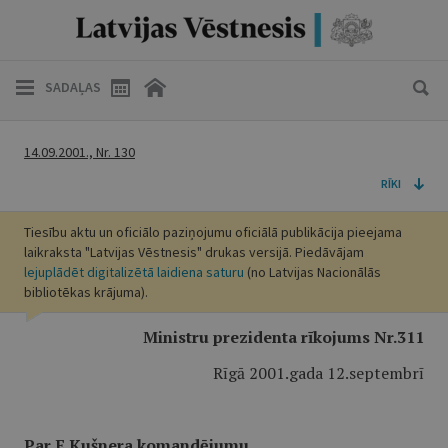
SADAĻAS
14.09.2001., Nr. 130
RĪKI
Tiesību aktu un oficiālo paziņojumu oficiālā publikācija pieejama
laikraksta "Latvijas Vēstnesis" drukas versijā. Piedāvājam
lejuplādēt digitalizētā laidiena saturu
(no Latvijas Nacionālās
bibliotēkas krājuma).
Ministru prezidenta rīkojums Nr.311
Rīgā 2001.gada 12.septembrī
Par E.Kušnera komandējumu