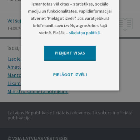
izmantotas vēl citas – statistikas, sociālo
mediju un funkcionalitātes. Papildinformācijai
atveriet "Pielāgot izvēli". Jūs varat jebkurā
Vēl šajā numurā
brīdī mainīt savu izvēli, atgriežoties šajā
14.09.2001., Nr. 130
vietnē. Plašāk –
sīkdatņu politikā
.
ĪSCEĻI
PIEŅEMT VISAS
Izsoles
Amatu konkursi
PIELĀGOT IZVĒLI
Mantojumu ziņas
Likumi
Ministru kabineta noteikumi
Latvijas Republikas oficiālais izdevums. Tā saturs ir oficiālā
publikācija.
© VSIA LATVIJAS VĒSTNESIS