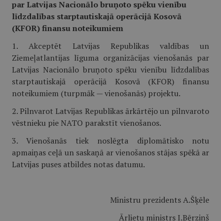
par Latvijas Nacionālo bruņoto spēku vienību
līdzdalības starptautiskajā operācijā Kosovā
(KFOR) finansu noteikumiem
1. Akceptēt Latvijas Republikas valdības un
Ziemeļatlantijas līguma organizācijas vienošanās par
Latvijas Nacionālo bruņoto spēku vienību līdzdalības
starptautiskajā operācijā Kosovā (KFOR) finansu
noteikumiem (turpmāk — vienošanās) projektu.
2. Pilnvarot Latvijas Republikas ārkārtējo un pilnvaroto
vēstnieku pie NATO parakstīt vienošanos.
3. Vienošanās tiek noslēgta diplomātisko notu
apmaiņas ceļā un saskaņā ar vienošanos stājas spēkā ar
Latvijas puses atbildes notas datumu.
Ministru prezidents A.Šķēle
Ārlietu ministrs I.Bērziņš