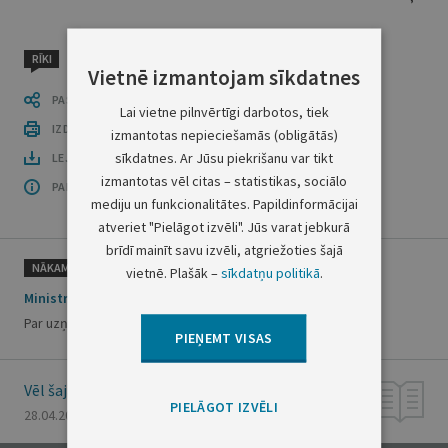
RĪKI
Vietnē izmantojam sīkdatnes
PASTĀSTI CITIEM
Lai vietne pilnvērtīgi darbotos, tiek
IZDRUKĀT PUBLIKĀCIJU
izmantotas nepieciešamās (obligātās)
sīkdatnes. Ar Jūsu piekrišanu var tikt
LEJUPLĀDĒT LAIDIENU (PDF)
izmantotas vēl citas – statistikas, sociālo
PAR OFICIĀLO IZDEVUMU
mediju un funkcionalitātes. Papildinformācijai
atveriet "Pielāgot izvēli". Jūs varat jebkurā
brīdī mainīt savu izvēli, atgriežoties šajā
NĀKAMAIS
vietnē. Plašāk –
sīkdatņu politikā
.
Ministru kabineta rīkojums Nr.199
Par uzņemšanu Latvijas pilsonībā naturalizācijas kārtībā
PIEŅEMT VISAS
Vēl šajā numurā
PIELĀGOT IZVĒLI
28.04.2000., Nr. 151/153