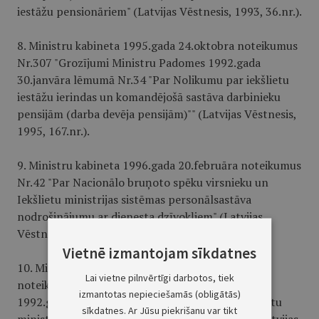
iestāžu pensionāriem" (Latvijas Vēstnesis, 1993, 36.nr.).
8. Ministru kabineta 1995.gada 24.oktobra noteikumus
Nr.307 "Grozījumi Ministru Padomes 1992.gada
30.janvāra lēmumā Nr.34 "Par Nolikumu par iekšlietu
iestāžu ierindas un komandējošā sastāva darbinieku
pensijām (darba devēja pensijām)"" (Latvijas Vēstnesis,
1995, 167.nr.).
9. Ministru kabineta 1996.gada 20.februāra noteikumus
Nr.42 "Par Nacionālo bruņoto spēku virsnieku un
Iekšlietu ministrijas sistēmas personālsastāva
nodrošinājumu ar dienesta dzīvokļiem" (Latvijas
Vēstnesis, 1996, 35.nr.).
Vietnē izmantojam sīkdatnes
10. Ministru kabineta 1996.gada 17.septembra
Lai vietne pilnvērtīgi darbotos, tiek
noteikumus Nr.356 "Grozījums Ministru Padomes
izmantotas nepieciešamās (obligātās)
1992.gada 12.augusta lēmumā Nr.322 "Par Iekšlietu
sīkdatnes. Ar Jūsu piekrišanu var tikt