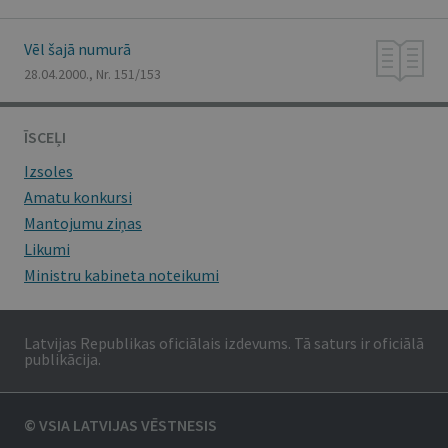
Vēl šajā numurā
28.04.2000., Nr. 151/153
ĪSCEĻI
Izsoles
Amatu konkursi
Mantojumu ziņas
Likumi
Ministru kabineta noteikumi
Latvijas Republikas oficiālais izdevums. Tā saturs ir oficiālā
publikācija.
© VSIA LATVIJAS VĒSTNESIS