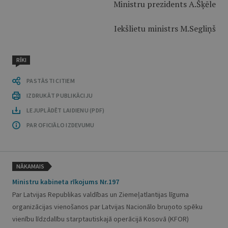
Ministru prezidents A.Šķēle
Iekšlietu ministrs M.Segliņš
RĪKI
PASTĀSTI CITIEM
IZDRUKĀT PUBLIKĀCIJU
LEJUPLĀDĒT LAIDIENU (PDF)
PAR OFICIĀLO IZDEVUMU
NĀKAMAIS
Ministru kabineta rīkojums Nr.197
Par Latvijas Republikas valdības un Ziemeļatlantijas līguma
organizācijas vienošanos par Latvijas Nacionālo bruņoto spēku
vienību līdzdalību starptautiskajā operācijā Kosovā (KFOR)