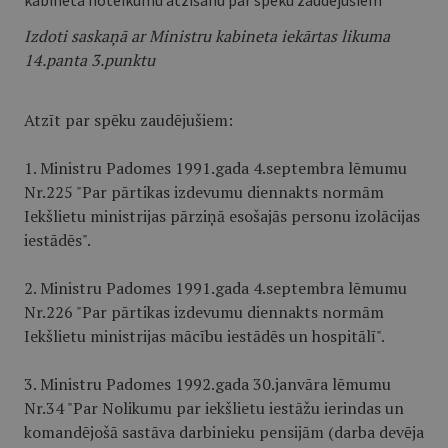
kabineta noteikumu atzīšanu par spēku zaudējušiem
Izdoti saskaņā ar Ministru kabineta iekārtas likuma
14.panta 3.punktu
Atzīt par spēku zaudējušiem:
1. Ministru Padomes 1991.gada 4.septembra lēmumu
Nr.225 "Par pārtikas izdevumu diennakts normām
Iekšlietu ministrijas pārziņā esošajās personu izolācijas
iestādēs".
2. Ministru Padomes 1991.gada 4.septembra lēmumu
Nr.226 "Par pārtikas izdevumu diennakts normām
Iekšlietu ministrijas mācību iestādēs un hospitālī".
3. Ministru Padomes 1992.gada 30.janvāra lēmumu
Nr.34 "Par Nolikumu par iekšlietu iestāžu ierindas un
komandējošā sastāva darbinieku pensijām (darba devēja