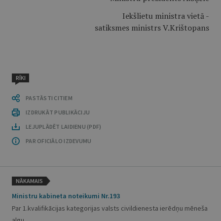
Iekšlietu ministra vietā -
satiksmes ministrs V.Krištopans
RĪKI
PASTĀSTI CITIEM
IZDRUKĀT PUBLIKĀCIJU
LEJUPLĀDĒT LAIDIENU (PDF)
PAR OFICIĀLO IZDEVUMU
NĀKAMAIS
Ministru kabineta noteikumi Nr.193
Par 1.kvalifikācijas kategorijas valsts civildienesta ierēdņu mēneša
algu