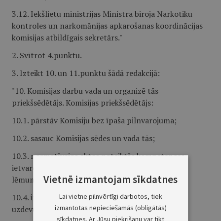
3.12. Iekšlietu ministrijas Ministra biroja Narkotiku
kontroles un narkomānijas apkarošanas koordinācijas
komisijas atbildīgais sekretārs."
2. Svītrot 4.punktu.
3. Izteikt 10. un 11.punktu šādā redakcijā:
"10. Komisijas darbu vada un organizē tās
priekšsēdētājs. Komisijas priekšsēdētājs:
10.1. pārstāv Komisiju bez īpaša pilnvarojuma;
10.2. sasauc Komisijas sēdes un vada tās;
10.3. normatīvajos aktos noteiktās kompetences
ietvaros apstiprina Komisijas un apakškomisijas
Vietnē izmantojam sīkdatnes
lēmumus;
Lai vietne pilnvērtīgi darbotos, tiek
10.4. ir atbildīgs par Komisijas darbu un noteikto
izmantotas nepieciešamās (obligātās)
uzdevumu izpildi;
sīkdatnes. Ar Jūsu piekrišanu var tikt