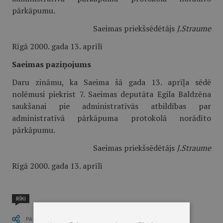
pārkāpumu.
Saeimas priekšsēdētājs
J.Straume
Rīgā 2000. gada 13. aprīlī
Saeimas paziņojums
Daru zināmu, ka Saeima šā gada 13. aprīļa sēdē
nolēmusi piekrist 7. Saeimas deputāta Egila Baldzēna
saukšanai pie administratīvās atbildības par
administratīvā pārkāpuma protokolā norādīto
pārkāpumu.
Saeimas priekšsēdētājs
J.Straume
Rīgā 2000. gada 13. aprīlī
RĪKI
PASTĀSTI CITIEM