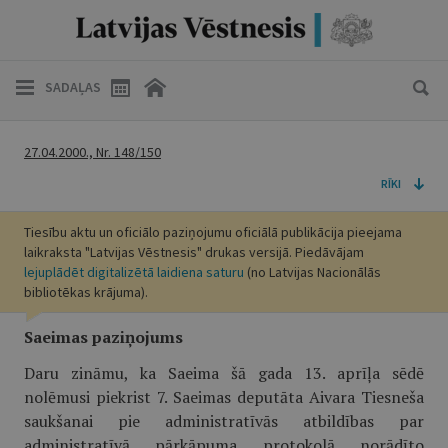
SADAĻAS
27.04.2000., Nr. 148/150
RĪKI
Tiesību aktu un oficiālo paziņojumu oficiālā publikācija pieejama
laikraksta "Latvijas Vēstnesis" drukas versijā. Piedāvājam
lejuplādēt digitalizētā laidiena saturu
(no Latvijas Nacionālās
bibliotēkas krājuma).
Saeimas paziņojums
Daru zināmu, ka Saeima šā gada 13. aprīļa sēdē
nolēmusi piekrist 7. Saeimas deputāta Aivara Tiesneša
saukšanai pie administratīvās atbildības par
administratīvā pārkāpuma protokolā norādīto