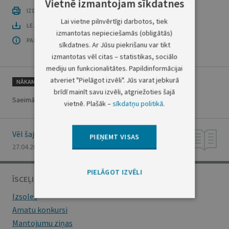
Vietnē izmantojam sīkdatnes
IZDRUKĀT PUBLIKĀCIJU
Lai vietne pilnvērtīgi darbotos, tiek
LEJUPLĀDĒT LAIDIENU (PDF)
izmantotas nepieciešamās (obligātās)
PAR OFICIĀLO IZDEVUMU
sīkdatnes. Ar Jūsu piekrišanu var tikt
izmantotas vēl citas – statistikas, sociālo
mediju un funkcionalitātes. Papildinformācijai
atveriet "Pielāgot izvēli". Jūs varat jebkurā
NĀKAMAIS
brīdī mainīt savu izvēli, atgriežoties šajā
Saeimā gaida svētkus un jauno valdību
vietnē. Plašāk –
sīkdatņu politikā
.
Vēl šajā numurā
PIEŅEMT VISAS
27.04.2000., Nr. 148/150
PIELĀGOT IZVĒLI
ĪSCEĻI
Izsoles
Amatu konkursi
Mantojumu ziņas