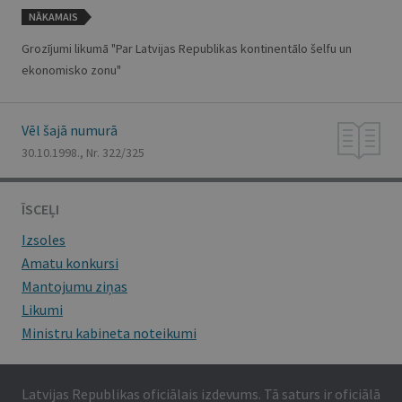
NĀKAMAIS
Grozījumi likumā "Par Latvijas Republikas kontinentālo šelfu un
ekonomisko zonu"
Vēl šajā numurā
30.10.1998., Nr. 322/325
ĪSCEĻI
Izsoles
Amatu konkursi
Mantojumu ziņas
Likumi
Ministru kabineta noteikumi
Latvijas Republikas oficiālais izdevums. Tā saturs ir oficiālā