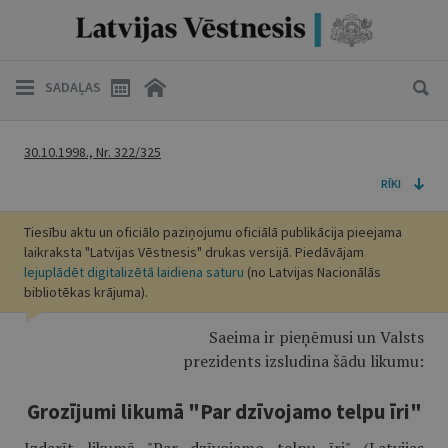
SADAĻAS
30.10.1998., Nr. 322/325
RĪKI
Tiesību aktu un oficiālo paziņojumu oficiālā publikācija pieejama
laikraksta "Latvijas Vēstnesis" drukas versijā. Piedāvājam
lejuplādēt digitalizētā laidiena saturu
(no Latvijas Nacionālās
bibliotēkas krājuma).
Saeima ir pieņēmusi un Valsts
prezidents izsludina šādu likumu:
Grozījumi likumā "Par dzīvojamo telpu īri"