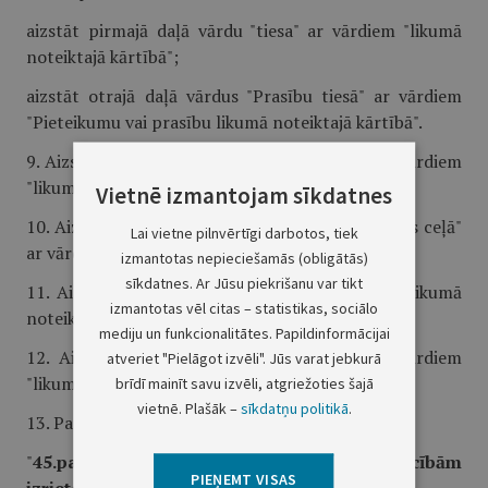
aizstāt pirmajā daļā vārdu "tiesa" ar vārdiem "likumā
noteiktajā kārtībā";
aizstāt otrajā daļā vārdus "Prasību tiesā" ar vārdiem
"Pieteikumu vai prasību likumā noteiktajā kārtībā".
9. Aizstāt 33.panta otrajā daļā vārdu "tiesa" ar vārdiem
"likumā noteiktajā kārtībā".
Vietnē izmantojam sīkdatnes
10. Aizstāt 34.panta ceturtajā daļā vārdus "tiesas ceļā"
Lai vietne pilnvērtīgi darbotos, tiek
ar vārdiem "likumā noteiktajā kārtībā".
izmantotas nepieciešamās (obligātās)
sīkdatnes. Ar Jūsu piekrišanu var tikt
11. Aizstāt 43.pantā vārdu "tiesā" ar vārdiem "likumā
izmantotas vēl citas – statistikas, sociālo
noteiktajā kārtībā".
mediju un funkcionalitātes. Papildinformācijai
12. Aizstāt 44.pantā vārdus "tiesas ceļā" ar vārdiem
atveriet "Pielāgot izvēli". Jūs varat jebkurā
"likumā noteiktajā kārtībā".
brīdī mainīt savu izvēli, atgriežoties šajā
vietnē. Plašāk –
sīkdatņu politikā
.
13. Papildināt likumu ar 45.pantu šādā redakcijā:
"
45.pants. No dzīvojamās telpas īres attiecībām
PIEŅEMT VISAS