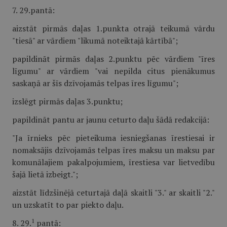
7. 29.pantā:
aizstāt pirmās daļas 1.punkta otrajā teikumā vārdu
"tiesā" ar vārdiem "likumā noteiktajā kārtībā";
papildināt pirmās daļas 2.punktu pēc vārdiem "īres
līgumu" ar vārdiem "vai nepilda citus pienākumus
saskaņā ar šīs dzīvojamās telpas īres līgumu";
izslēgt pirmās daļas 3.punktu;
papildināt pantu ar jaunu ceturto daļu šādā redakcijā:
"Ja īrnieks pēc pieteikuma iesniegšanas īrestiesai ir
nomaksājis dzīvojamās telpas īres maksu un maksu par
komunālajiem pakalpojumiem, īrestiesa var lietvedību
šajā lietā izbeigt.";
aizstāt līdzšinējā ceturtajā daļā skaitli "3." ar skaitli "2."
un uzskatīt to par piekto daļu.
1
8. 29.
pantā: